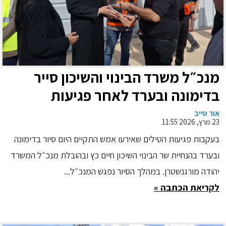
מנכ״ל משרד הבינוי והשיכון סייר
בדימונה ובערד לאחר פגיעות
הטילים: "נעמיד לרשויות את כל
אור טייב
23 מרץ, 2026 11:55
הכלים המקצועיים והסיוע הנדרש".
בעקבות פגיעות הטילים שאירעו אמש התקיים היום סיור בדימונה
ובערד בהנחיית שר הבינוי השיכון חיים כץ ובהובלת מנכ״ל המשרד
יהודה מורגנשטרן. במהלך הסיור נפגש המנכ״ל...
לקריאת הכתבה »