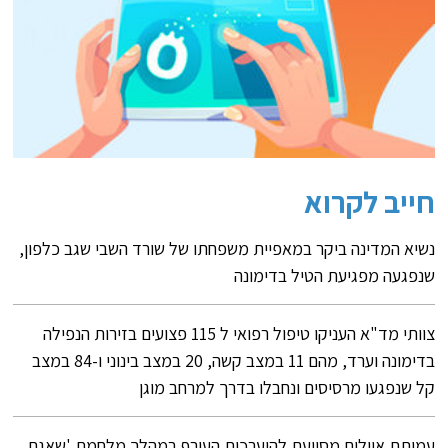
חייב לקרוא
נשיא המדינה ביקר במאפיית משפחתו של שורד השבי שגב כלפון,
שנפגעה מפגיעת הטיל בדימונה
צוותי מד"א העניקו טיפול רפואי ל 115 פצועים בזירות הנפילה
בדימונה וערד, מהם 11 במצב קשה, 20 במצב בינוני ו-84 במצב
קל שנפגעו מרסיסים ונחבלו בדרך למרחב מוגן
עמותת איילים מסייעת להיערכות העורף במהלך מלחמת 'שאגת