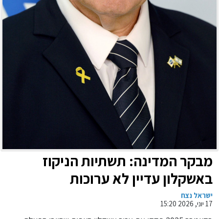
מבקר המדינה: תשתיות הניקוז
באשקלון עדיין לא ערוכות
לשיטפונות. כמו כן: ליקויים בחלוקת
ישראל נצח
17 יוני, 2026 15:20
התמיכות לתנועות הנוער בדימונה