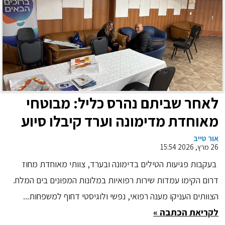
לאחר שביתם נהרס כליל: מבוטחי
מאוחדת מדימונה וערד קיבלו סיוע
רפואי צמוד בים המלח
אור טייב
26 מרץ, 2026 15:54
בעקבות פגיעות הטילים בדימונה ובערד, צוותי מאוחדת מחוז
דרום הקימו עמדות שירות רפואיות במלונות המפונים בים המלח.
הצוותים העניקו מענה רפואי, נפשי ולוגיסטי דחוף למשפחות...
לקריאת הכתבה »