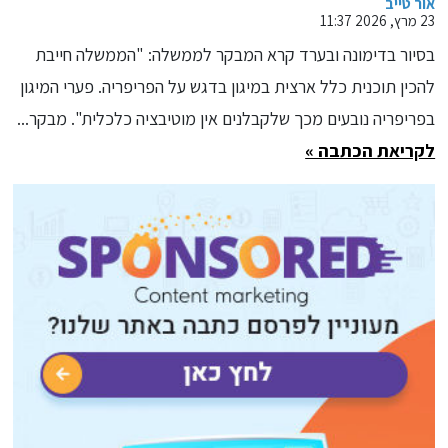
שר הביטחון והרמטכ"ל דוח סודי
אור טייב
23 מרץ, 2026 11:37
ביותר שהוגש להם אחרי עם כלביא,
בסיור בדימונה ובערד קרא המבקר לממשלה: "הממשלה חייבת
על מערכת ההגנה האווירית - עליהם
להכין תוכנית כלל ארצית במיגון בדגש על הפריפריה. פערי המיגון
לתת מענה לנושאים שעלו בדוח"
בפריפריה נובעים מכך שלקבלנים אין מוטיבציה כלכלית". מבקר...
לקריאת הכתבה »