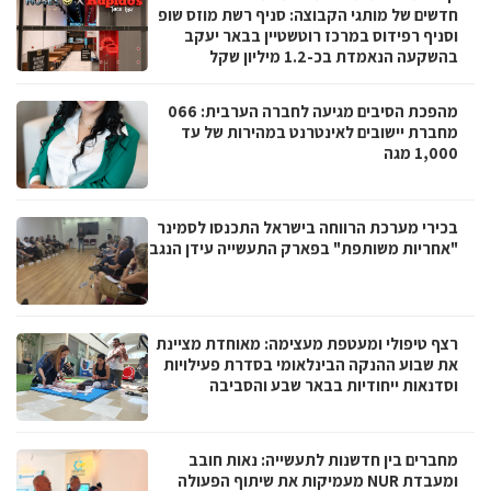
חדשים של מותגי הקבוצה: סניף רשת מוזס שופ
וסניף רפידוס במרכז רוטשטיין בבאר יעקב
בהשקעה הנאמדת בכ-1.2 מיליון שקל
מהפכת הסיבים מגיעה לחברה הערבית: 066
מחברת יישובים לאינטרנט במהירות של עד
1,000 מגה
בכירי מערכת הרווחה בישראל התכנסו לסמינר
"אחריות משותפת" בפארק התעשייה עידן הנגב
רצף טיפולי ומעטפת מעצימה: מאוחדת מציינת
את שבוע ההנקה הבינלאומי בסדרת פעילויות
וסדנאות ייחודיות בבאר שבע והסביבה
מחברים בין חדשנות לתעשייה: נאות חובב
ומעבדת NUR מעמיקות את שיתוף הפעולה