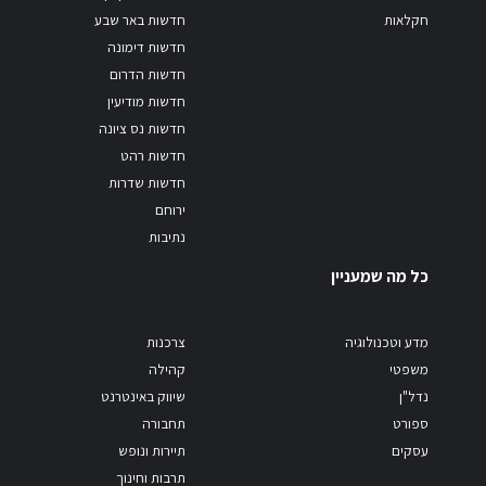
חקלאות
חדשות באר שבע
חדשות דימונה
חדשות הדרום
חדשות מודיעין
חדשות נס ציונה
חדשות רהט
חדשות שדרות
ירוחם
נתיבות
כל מה שמעניין
מדע וטכנולוגיה
צרכנות
משפטי
קהילה
נדל"ן
שיווק באינטרנט
ספורט
תחבורה
עסקים
תיירות ונופש
תרבות וחינוך