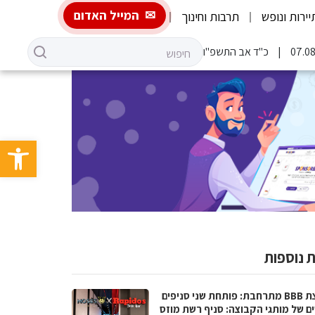
המייל האדום
יירות ונופש
תרבות וחינוך
כ"ד אב התשפ"ו
פתח סרגל 
 נוספות
קבוצת BBB מתרחבת: פותחת שני סניפים
ם של מותגי הקבוצה: סניף רשת מוזס