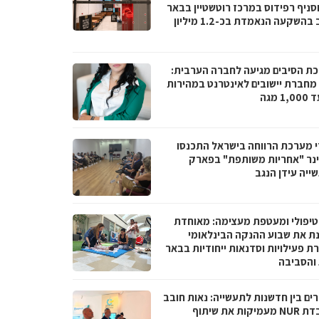
וסניף רפידוס במרכז רוטשטיין בבאר
יעקב בהשקעה הנאמדת בכ-1.2 מיליון
ת הסיבים מגיעה לחברה הערבית:
066 מחברת יישובים לאינטרנט במהירות
1 מגה
י מערכת הרווחה בישראל התכנסו
נר "אחריות משותפת" בפארק
ייה עידן הנגב
טיפולי ומעטפת מעצימה: מאוחדת
נת את שבוע ההנקה הבינלאומי
ת פעילויות וסדנאות ייחודיות בבאר
והסביבה
ים בין חדשנות לתעשייה: נאות חובב
ומעבדת NUR מעמיקות את שיתוף