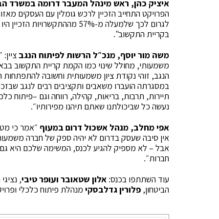
איציק כהן, ראש מינהל המעבר דרומה במשרד הב
לגרום לכך שלמעלה מ-57% מההתקשר
בקריית התקשוב".
משה מור יוסף, מנכ״ל הרשות לפיתוח הנגב
ציין: 
משמעותי, מחולל שינוי כמו הקמת קריית התקשוב בבאר
במסגרתה הועברו משאבים ותקציבים רבים לנגב שבזכות
תיירות, תרבות, בריאות, קהילה, רווחה וגם –פיתוח כלכ
נעשה כל שביכולתנו שאתם תיהנו מפירותיו״.
אפי מחלב, מנהל אשכול דרום במעוף
״אמר כי מטר
אין סיבה שעסק בדרום לא יהיה ספק של חברה משמעותי
אבל – לא מספיק להגיע לכנס, המשימה שלכם היא גם
חברות״.
עוד השתתפו בכנס:
אלון שטאובר ועופר טיבי
, נציגי 
הביטחון,
פלורין גדלבסקי
מנהלת פיתוח כלכלי ופרויקט