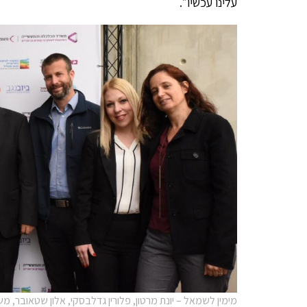
עלינו עכשיו״.
מימין לשמאל – יונת מרטון, פלורין גדלבסקי, אלון שטאובר, משה 