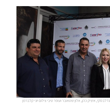
גדלבסקי, איציק כהן, אלון שטאובר ועופר טיבי צילום יוני קלברמן