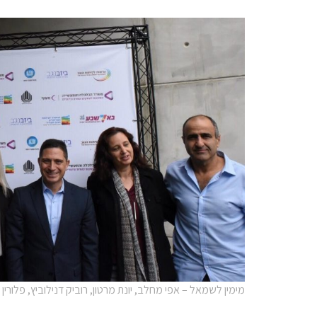
מימין לשמאל – אפי מחלב, יונת מרטון, רוביק דנילוביץ, פלורין 