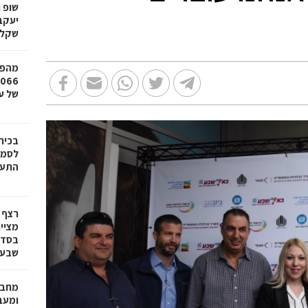
שופ 
שקל
מהפכ
של עד ,000
בכיר
לסמי
התעש
רצף 
מציי
בסדר
שבע 
מחבר