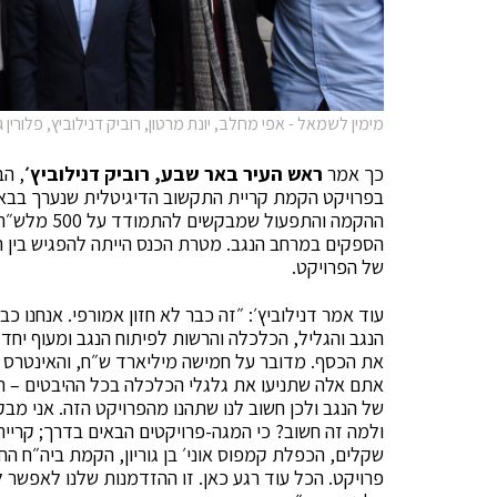
מימין לשמאל - אפי מחלב, יונת מרטון, רוביק דנילוביץ, פלורין 
כך אמר
ראש העיר באר שבע, רוביק דנילוביץ׳
, הב
הספקים במרחב הנגב. מטרת הכנס הייתה להפגיש בין ה
של הפרויקט.
עוד אמר דנילוביץ׳: ״זה כבר לא חזון אמורפי. אנחנו כ
הנגב והגליל, הכלכלה והרשות לפיתוח הנגב ומעוף יח
את הכסף. מדובר על חמישה מיליארד ש״ח, והאינטרס של
אתם אלה שתניעו את גלגלי הכלכלה בכל ההיבטים – תרב
של הנגב ולכן חשוב לנו שתהנו מהפרויקט הזה. אני מב
ולמה זה חשוב? כי המגה-פרויקטים הבאים בדרך; קריי
שקלים, הכפלת קמפוס אוני׳ בן גוריון, הקמת ביה״ח 
פרויקט. הכל עוד רגע כאן. זו ההזדמנות שלנו לאפשר 