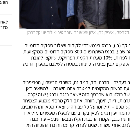
הפעו
לאחר
מד"א
גדלבסקי, איציק כהן, אלון שטאובר ועופר טיבי צילום יוני קלברמן
וקר (ב׳), בכנס בינמשרדי לקידום ושילוב ספקים דרומיים
בפרויקט הקמת קריית התקשוב הדיגיטלית שנערך בבאר שבע. בכנס השתתפו כ-300 ספקים דרומיים ממקצועות
ההקמה והתפעול שמבקשים להתמודד על 500 מלש״ח לפחות, 10% מעלות הקמת הפרויקט, שיוקצו לטובת
ספקים לבין נציגי הזכייניות במטרה לשלבם במערך הרכש
בר בעתיד – חברנו יחד, המדינה, משרדי הביטחון, הפריפריה
ד עם הרשות המקומית למטרה אחת חשובה – להשאיר כאן
 כולנו הוא שהכסף הזה יישאר בנגב. וברגע שזה יקרה –
ות, דיור, חינוך, רווחה. אתם חלק מרכזי ממנוע הצמיחה
קש מכם – תילחמו על כל עבודה שיוצאת מכאן ותהיו טובים.
ת המודיעין תגיע לכאן בקרוב עם למעלה מעשרים מיליארד
החדש הנגב, הקמת הרכבת הקלה בבאר שבע – עוד מגה
לנגב אחרי עשרות שנים לפרוץ קדימה וחובת ההוכחה היא