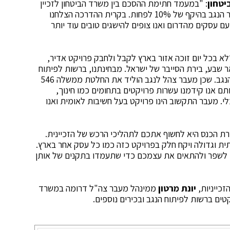
יטחון
: "במעמד חתימת ההסכם בין משרד הביטחון לזכיין
הפרויקט התחייב הזכיין לרכש גומלין עם העסקים מאזור הנגב בהיקף של 10% לפחות. בקרית ההדרכה הצלחנו
ויות הזכיין היו עם עסקים מהדרום ואנו צופים להישגים טובים עוד יותר
״לא בכל יום זוכה אזור בארץ לקבל ולחבק פרויקט אדיר,
 שבע, בירת הסייבר של ישראל. מבחינתנו, ברשות לפיתוח
הנגב, זוהי נקודת ציון משמעותית וחשובה להתפתחות הנגב. שכן מעבר צהל לנגב הוליד את החלטת ממשלה 546
ם אנו קידמנו עשרות פרויקטים בתחומים כמו חינוך,
לי. מעבר התקשוב הינו פרויקט בעל חשיבות לאומית ואנו
ת הכנס היא לחשוף אתכם לתהליכי הרכש של הזכיינית.
ת וגדולה ויקח חלק בפרויקט כזה כמו כל עסק אחר בארץ.
 לשפר ולהתאים את עצמכם כדי שתעמדו בתקנים של אותן
הזכייניות,
יונת מרטון
ממינהל מעבר צה"ל דרומה במשרד
ים ברשות לפיתוח הנגב ובכירים נוספים.