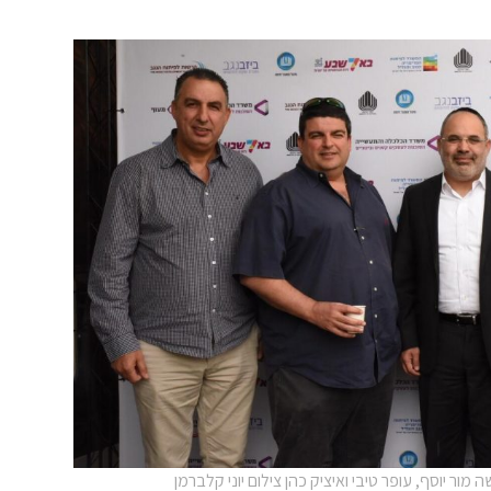
מור יוסף, עופר טיבי ואיציק כהן צילום יוני קלברמן