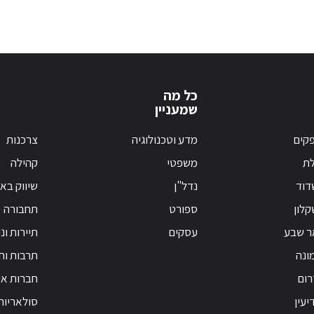
כל מה
שמעניין
קים
מדע וטכנולוגיה
צרכנות
לת
משפטי
קהילה
דוד
נדל"ן
שיווק בא
לון
ספורט
תחבורה
ר שבע
עסקים
תיירות ונ
ונה
תרבות וחי
רום
חברות אנ
יעין
סולאריות