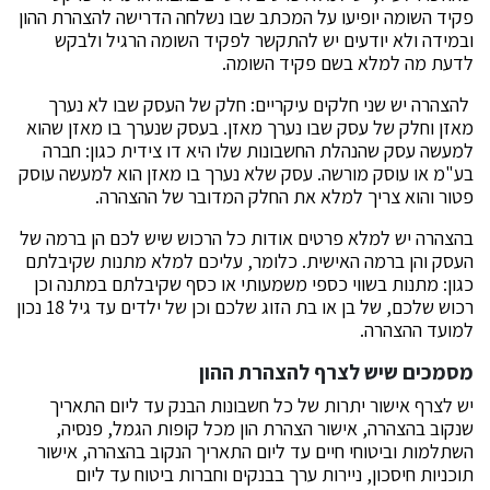
פקיד השומה יופיעו על המכתב שבו נשלחה הדרישה להצהרת ההון
ובמידה ולא יודעים יש להתקשר לפקיד השומה הרגיל ולבקש
לדעת מה למלא בשם פקיד השומה.
להצהרה יש שני חלקים עיקריים: חלק של העסק שבו לא נערך
מאזן וחלק של עסק שבו נערך מאזן. בעסק שנערך בו מאזן שהוא
למעשה עסק שהנהלת החשבונות שלו היא דו צידית כגון: חברה
בע"מ או עוסק מורשה. עסק שלא נערך בו מאזן הוא למעשה עוסק
פטור והוא צריך למלא את החלק המדובר של ההצהרה.
בהצהרה יש למלא פרטים אודות כל הרכוש שיש לכם הן ברמה של
העסק והן ברמה האישית. כלומר, עליכם למלא מתנות שקיבלתם
כגון: מתנות בשווי כספי משמעותי או כסף שקיבלתם במתנה וכן
רכוש שלכם, של בן או בת הזוג שלכם וכן של ילדים עד גיל 18 נכון
למועד ההצהרה.
מסמכים שיש לצרף להצהרת ההון
יש לצרף אישור יתרות של כל חשבונות הבנק עד ליום התאריך
שנקוב בהצהרה, אישור הצהרת הון מכל קופות הגמל, פנסיה,
השתלמות וביטוחי חיים עד ליום התאריך הנקוב בהצהרה, אישור
תוכניות חיסכון, ניירות ערך בבנקים וחברות ביטוח עד ליום