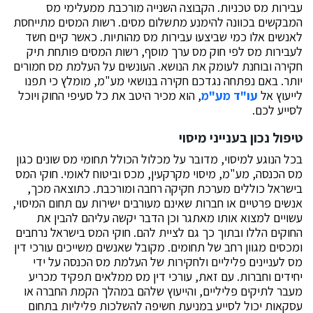
עבירות מס טכניות. הקבוצה השנייה מורכבת ממעלימי מס
המבקשים בכוונה להימנע מתשלום מסים. רשות המסים מתייחסת
לאנשים אלו כמי שביצעו עבירות מס מהותיות. כאשר קיים חשד
לעבירות מס לפי חוק מס ערך מוסף, רשות המסים פותחת תיק
חקירה ובוחנת לעומק את הנושא. העונשים על העלמת מס חמורים
יותר. באם נפתחה נגדכם חקירה בנושאי מע"מ, מומלץ כי תפנו
לייעוץ אל
עו"ד מע"מ
, הוא מכיר היטב את כל סעיפי החוק ויוכל
לסייע לכם.
טיפול נכון בענייני מיסוי
בכל הנוגע למיסוי, מדובר על מכלול הכולל תחומי מס שונים כגון
מס הכנסה, מע"מ, מיסוי מקרקעין, מכס וביטוח לאומי. חוקי המס
בישראל כוללים מערכת חקיקה רחבה ומורכבת. כתוצאה מכך,
אנשים פרטיים או חברות שאינם מעורבים ישירות עם תחום המיסוי,
עשויים למצוא אותו מאתגר וכן הדבר יקשה עליהם להבין את
החוקים הללו ובתוך כך גם לציית להם. חוקי המס בישראל נרחבים
ומכסים מגוון רחב של תחומים. מקובל שאנשים משייכים עורכי דין
מס לעניינים פליליים ולחקירות של העלמת מס הכנסה על ידי
יחידים וחברות. עם זאת, עורכי דין מס ממלאים תפקיד מכריע
מעבר לתיקים פליליים, והייעוץ שלהם במהלך הקמת החברה או
עסקאות יכול לסייע במניעת חשיפה להשלכות פליליות בתחום