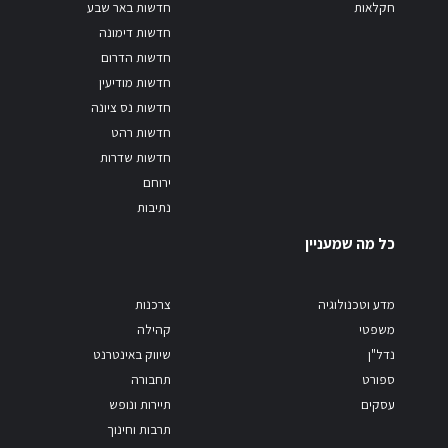
חקלאות
חדשות באר שבע
חדשות דימונה
חדשות הדרום
חדשות מודיעין
חדשות נס ציונה
חדשות רהט
חדשות שדרות
ירוחם
נתיבות
כל מה שמעניין
מדע וטכנולוגיה
צרכנות
משפטי
קהילה
נדל"ן
שיווק באינטרנט
ספורט
תחבורה
עסקים
תיירות ונופש
תרבות וחינוך