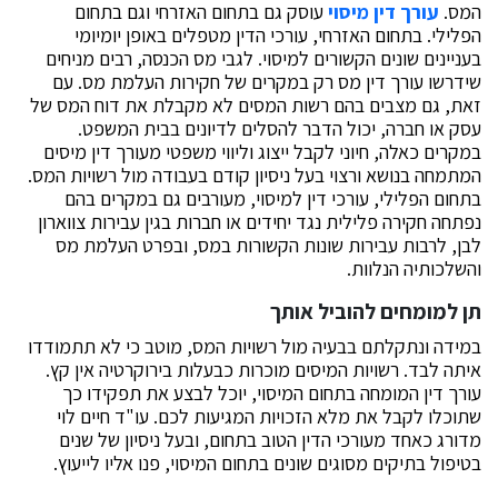
המס.
עורך דין מיסוי
עוסק גם בתחום האזרחי וגם בתחום
הפלילי. בתחום האזרחי, עורכי הדין מטפלים באופן יומיומי
בעניינים שונים הקשורים למיסוי. לגבי מס הכנסה, רבים מניחים
שידרשו עורך דין מס רק במקרים של חקירות העלמת מס. עם
זאת, גם מצבים בהם רשות המסים לא מקבלת את דוח המס של
עסק או חברה, יכול הדבר להסלים לדיונים בבית המשפט.
במקרים כאלה, חיוני לקבל ייצוג וליווי משפטי מעורך דין מיסים
המתמחה בנושא ורצוי בעל ניסיון קודם בעבודה מול רשויות המס.
בתחום הפלילי, עורכי דין למיסוי, מעורבים גם במקרים בהם
נפתחה חקירה פלילית נגד יחידים או חברות בגין עבירות צווארון
לבן, לרבות עבירות שונות הקשורות במס, ובפרט העלמת מס
והשלכותיה הנלוות.
תן למומחים להוביל אותך
במידה ונתקלתם בבעיה מול רשויות המס, מוטב כי לא תתמודדו
איתה לבד. רשויות המיסים מוכרות כבעלות בירוקרטיה אין קץ.
עורך דין המומחה בתחום המיסוי, יוכל לבצע את תפקידו כך
שתוכלו לקבל את מלא הזכויות המגיעות לכם. עו"ד חיים לוי
מדורג כאחד מעורכי הדין הטוב בתחום, ובעל ניסיון של שנים
בטיפול בתיקים מסוגים שונים בתחום המיסוי, פנו אליו לייעוץ.