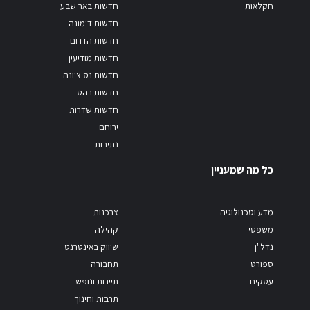
חקלאות
חדשות באר שבע
חדשות דימונה
חדשות הדרום
חדשות מודיעין
חדשות נס ציונה
חדשות רהט
חדשות שדרות
ירוחם
נתיבות
כל מה שמעניין
מדע וטכנולוגיה
צרכנות
משפטי
קהילה
נדל"ן
שיווק באינטרנט
ספורט
תחבורה
עסקים
תיירות ונופש
תרבות וחינוך