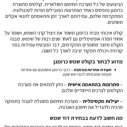
הביצועים של כל מערכת החימום הסולארית. קולטים מתוצרת
כרומגן נתפסים כאחד הפתרונות המובילים הודות לטכנולוגיה
המתקדמת שלהם, עמידותם לאורך זמן והתאמתם לתנאי אקלים
משתנים.
קולט איכותי מבית כרומגן משפר את ניצול קרני השמש, ושומר על
אחוזי המרה אופטימליים גם לאחר שנים רבות של שימוש. מבנה
הקולט מיוצר מחומרים מתקדמים, דבר המבטיח עמידות בפני
קורוזיה ויכולת תפקוד יציבה לאורך כל השנה.
מדוע לבחור ב
קולט שמש כרומגן
תעודת אחריות מורחבת
– רכיבי כרומגן מסופקים עם אחריות
מקיפה שמבטיחה לכם ראש שקט.
–
פתרונות בהתאמה אישית
– ניתן להתאים את מערכת
הקולטים לצרכים הייחודיים שלכם.
–
יעילות מקסימלית
– מערכת החימום מסוגלת לעבוד בתפוקה
מרבית ולהגדיל את חיסכון האנרגיה.
מה חשוב לדעת בבחירת דוד שמש
בעת בחירת דוד שמש, ראשית יש להבין את הצרכים המדויקים של