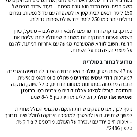
משק הבית. נפח הדוד הוא גורם מפתח – בעוד שדוד בנפח של
150 ליטר יתאים לבית קטן או למשפחה עם עד 3 נפשות, נפחים
גדולים יותר כמו 250 ליטר יידרשו למשפחות גדולות.
כמו כן, בדקו שהדוד מותאם לתנאי הגג שלכם – משקל, כיוון
השמש ואיכות ההתקנה הם משתנים שמומלץ לתת עליהם את
הדעת. חשוב לוודא שהמערכת מגיעה עם אחריות הניתנת לה גם
על מוצרי הקצה וגם על השירות.
מדוע לבחור בסולרית
עם 47 שנות ניסיון, סולרית היא הבחירה המובילה בחיפה והסביבה
למערכות
דודי שמש מחירים
משתלמים ומותאמים אישית.
החברה מתמחה בפתרונות מתחום הדודים, כולל שיווק, התקנה
ותחזוקה. תוכלו למצוא אצלנו דודים מיצרנים כמו
כרומגן
ו
אמישראגז סולרי
, הכוללים אחריות בין 5 ל-8 שנים.
נוסף לכך, אנו מספקים שירות התקנה מקצועי הכולל אחריות
למשך שנתיים. בואו להצטרף למהפכה הירוקה ולחולל שינוי מבורך
– איכות חיים יחד עם שמירה על העולם. מוזמנים ליצור קשר:
טלפון 2486*.