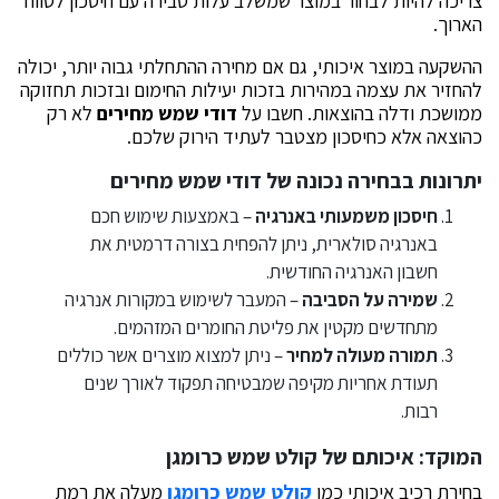
צריכה להיות לבחור במוצר שמשלב עלות סבירה עם חיסכון לטווח
הארוך.
ההשקעה במוצר איכותי, גם אם מחירה ההתחלתי גבוה יותר, יכולה
להחזיר את עצמה במהירות בזכות יעילות החימום ובזכות תחזוקה
ממושכת ודלה בהוצאות. חשבו על
דודי שמש מחירים
לא רק
כהוצאה אלא כחיסכון מצטבר לעתיד הירוק שלכם.
יתרונות בבחירה נכונה של
דודי שמש מחירים
חיסכון משמעותי באנרגיה
– באמצעות שימוש חכם
באנרגיה סולארית, ניתן להפחית בצורה דרמטית את
חשבון האנרגיה החודשית.
שמירה על הסביבה
– המעבר לשימוש במקורות אנרגיה
מתחדשים מקטין את פליטת החומרים המזהמים.
תמורה מעולה למחיר
– ניתן למצוא מוצרים אשר כוללים
תעודת אחריות מקיפה שמבטיחה תפקוד לאורך שנים
רבות.
המוקד: איכותם של
קולט שמש כרומגן
בחירת רכיב איכותי כמו
קולט שמש כרומגן
מעלה את רמת