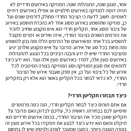
אחר, סגנון שונה, התנהלות שונה. המוזיקה באירועים חרדיים לא
תהיה דומה למוזיקה באירועים חילוניים או אפילו באירועים דתיים
לאומיים. חשוב לדעת כי הציבור החרדי מחולק לזרמים שונים ועל
כן, מוזיקה שתושמע באירוע מסוג אחד לא בהכרח תושמע באירוע
של ציבור מסוג אחר. תקליטן חרדי הוא איש מקצוע שחייב להכיר
את הזרמים השונים בציבור החרדי, איזה שירים או זמרים מקובל
להשמיע בכל אחד מהאירועים של הזרמים הללו ומה נכון להשמיע
ומה פחות בכל סוג של אירוע. מדובר על איש מקצוע שלרוב יגיע
מהציבור החרדי שיש לו ידע והבנה רציניים בכל הנוגע להתנהלות
באירועים מעין אלה, לסדר באירועים מעין אלה ועוד. הוא ידע כיצד
להתאים את סגנון המוזיקה וסוג המוזיקה בצורה המיטבית לכל
אירוע של כל ציבור ועל כן, אין ספק שעבור אירוע של הציבור
החרדי, לא כדאי לבחור בכל תקליטן באשר הוא אלא רק בתקליטן
חרדי.
כיצד תבחרו תקליטן חרדי?
אם אתם תוהים כיצד לבחור תקליטן חרדי, הנה כמה פרמטרים
שיסייעו לכם בבחירתו. ראשית כל, עליכם לבדוק האם מדובר על
תקליטן שאכן מכיר את הציבור החרדי, בכמה אירועים חרדיים הוא
תיקלט והאם הוא יודע כיצד לבצע את תפקידו בכל אירוע מעין זה
בצורה הטובה ביותר. כמובן שמעבר לוותק ולניסיון שיש לו בתחום