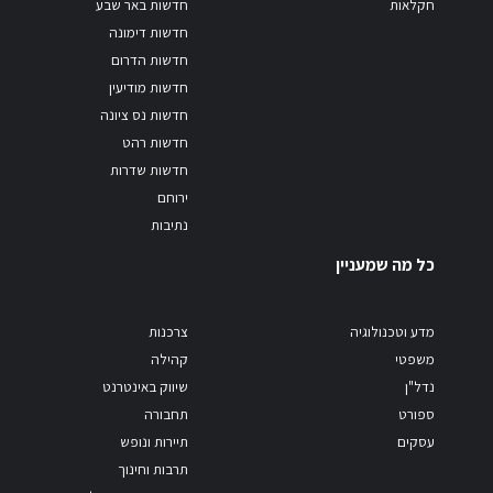
חקלאות
חדשות באר שבע
חדשות דימונה
חדשות הדרום
חדשות מודיעין
חדשות נס ציונה
חדשות רהט
חדשות שדרות
ירוחם
נתיבות
כל מה שמעניין
מדע וטכנולוגיה
צרכנות
משפטי
קהילה
נדל"ן
שיווק באינטרנט
ספורט
תחבורה
עסקים
תיירות ונופש
תרבות וחינוך