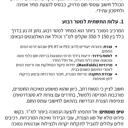
הכולל חישוב עומסי חום מדויק, כבסיס להצעת מחיר אמינה
ולחיסכון עתידי.
1. עלות התשתית למטר רבוע
המרכיב המוכר ביותר הוא המחיר למטר רבוע. נתון זה נע בדרך
כלל בין 150 ל-350 שקלים למ"ר וכולל את האלמנטים הבאים:
צנרת:
צינורות ייעודיים (לרוב PEX או PE-RT) שבהם יזרמו המים
החמים.
לוחות בידוד:
יריעות בידוד תרמי המונעות בריחת חום כלפי מטה
ומכוונות אותו כלפי מעלה, אל חלל החדר.
מרכזיות (Manifolds):
יחידות פיקוד המחלקות את זרימת המים
לאזורי החימום השונים בבית.
עבודת התקנה:
פריסת הצנרת, חיבור המרכזיות וביצוע בדיקות
לחץ ואטימות.
חשוב לציין כי הטווח רחב, כיוון שהוא מושפע מאיכות החומרים,
מורכבות הפריסה (למשל, בחדרים עם צורות לא סטנדרטיות)
וצפיפות הצנרת הנדרשת בהתאם לחישובי עומס החום.
טיפ מומחים:
אל תתפתו להצעה הנמוכה ביותר למ"ר. בקשו
פירוט מלא של סוג הצנרת, עובי הבידוד ואיכות המרכזיות. רכיבים
זולים עלולים להוביל לתקלות יקרות ולנצילות אנרגטית נמוכה