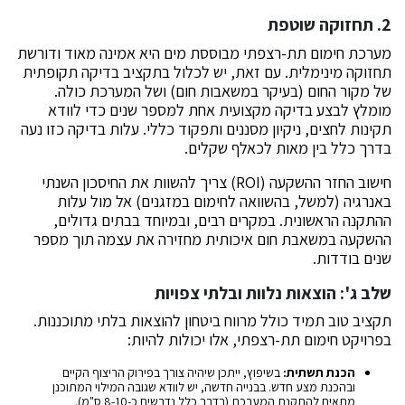
2. תחזוקה שוטפת
מערכת חימום תת-רצפתי מבוססת מים היא אמינה מאוד ודורשת
תחזוקה מינימלית. עם זאת, יש לכלול בתקציב בדיקה תקופתית
של מקור החום (בעיקר במשאבות חום) ושל המערכת כולה.
מומלץ לבצע בדיקה מקצועית אחת למספר שנים כדי לוודא
תקינות לחצים, ניקיון מסננים ותפקוד כללי. עלות בדיקה כזו נעה
בדרך כלל בין מאות לכאלף שקלים.
חישוב החזר ההשקעה (ROI) צריך להשוות את החיסכון השנתי
באנרגיה (למשל, בהשוואה לחימום במזגנים) אל מול עלות
ההתקנה הראשונית. במקרים רבים, ובמיוחד בבתים גדולים,
ההשקעה במשאבת חום איכותית מחזירה את עצמה תוך מספר
שנים בודדות.
שלב ג': הוצאות נלוות ובלתי צפויות
תקציב טוב תמיד כולל מרווח ביטחון להוצאות בלתי מתוכננות.
בפרויקט חימום תת-רצפתי, אלו יכולות להיות:
הכנת תשתית:
בשיפוץ, ייתכן שיהיה צורך בפירוק הריצוף הקיים
ובהכנת מצע חדש. בבנייה חדשה, יש לוודא שגובה המילוי המתוכנן
מתאים להתקנת המערכת (בדרך כלל נדרשים כ-8-10 ס"מ).