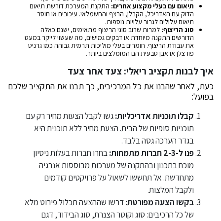
תיאום עם בעלי מקצוע אחרים:
התקנת המערכת דורשת תיאום
הדוק עם האדריכל, הקבלן, הרצף והחשמלאי. עיכובים או חוסר
תיאום עלולים לגרור עלויות נוספות.
סוג הריצוף:
למרות שרוב סוגי הריצוף מתאימים, ישנם כאלה
הדורשים התקנה מיוחדת או דבקים גמישים, מה שעשוי לייקר במעט
את עבודת הריצוף. חומרים בעלי מוליכות תרמית גבוהה כמו גרניט
פורצלן או אבן טבעית הם המומלצים ביותר.
איך לבנות תקציב ריאלי: צעד אחר צעד
כעת, לאחר שהבנו את כל המרכיבים, כך תבנו את התקציב שלכם
בפועל:
קבלו תוכניות אדריכליות:
גשו לקבל הצעות מחיר רק עם
תוכניות סופיות של הבית. הצעת מחיר ללא תוכנית היא
בגדר הערכה גסה בלבד.
פנו ל-2-3 חברות מתמחות:
בחרו חברות בעלות ניסיון
מוכח בתכנון ובהתקנה של מערכות מבוססות אנרגיה
מתחדשת. אל תחששו לשאול על פרויקטים קודמים
ולקבל המלצות.
בקשו הצעה מפורטת:
דרשו שההצעה תכלול פירוט מלא
של כל הרכיבים: סוג וקוטר הצנרת, סוג הבידוד, דגם