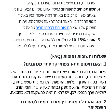
המרכזיות, דגם משאבת החום ומערכת הבקרה.
השוו תפוחים לתפוחים:
כאשר אתם משווים הצעות, ודאו
שאתם משווים רכיבים באותה רמת איכות. כאן בא לידי
ביטוי ההבדל בין הצעה זולה להצעה משתלמת. ניתוח
מעמיק של נושא ה
חימום תת רצפתי מחיר
מראה כי
השקעה ברכיבים איכותיים חוסכת כסף רב לאורך זמן.
הוסיפו 10-15% לבצ"מ:
כלל אצבע בכל פרויקט בנייה
ושיפוץ. תמיד כדאי לשמור בצד תקציב נוסף לבלתי צפוי.
שאלות ותשובות נפוצות (FAQ)
1. האם חימום תת-רצפתי יקר יותר ממזגנים?
עלות ההתקנה הראשונית של חימום תת-רצפתי, במיוחד בשילוב
משאבת חום, גבוהה יותר מעלות רכישת והתקנת מזגנים. עם
זאת, בטווח הארוך, עלויות התפעול שלו נמוכות משמעותית,
הנוחות התרמית שהוא מספק גבוהה לאין שיעור, והוא תורם
לעליית ערך הנכס. לכן, יש לראות זאת כהשקעה ולא כהוצאה.
2. מה ההבדל במחיר בין מערכת מים למערכת
חשמלית?