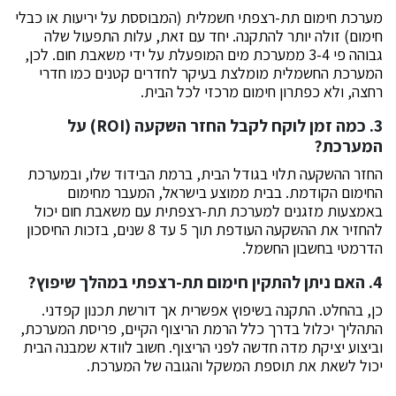
מערכת חימום תת-רצפתי חשמלית (המבוססת על יריעות או כבלי
חימום) זולה יותר להתקנה. יחד עם זאת, עלות התפעול שלה
גבוהה פי 3-4 ממערכת מים המופעלת על ידי משאבת חום. לכן,
המערכת החשמלית מומלצת בעיקר לחדרים קטנים כמו חדרי
רחצה, ולא כפתרון חימום מרכזי לכל הבית.
3. כמה זמן לוקח לקבל החזר השקעה (ROI) על
המערכת?
החזר ההשקעה תלוי בגודל הבית, ברמת הבידוד שלו, ובמערכת
החימום הקודמת. בבית ממוצע בישראל, המעבר מחימום
באמצעות מזגנים למערכת תת-רצפתית עם משאבת חום יכול
להחזיר את ההשקעה העודפת תוך 5 עד 8 שנים, בזכות החיסכון
הדרמטי בחשבון החשמל.
4. האם ניתן להתקין חימום תת-רצפתי במהלך שיפוץ?
כן, בהחלט. התקנה בשיפוץ אפשרית אך דורשת תכנון קפדני.
התהליך יכלול בדרך כלל הרמת הריצוף הקיים, פריסת המערכת,
וביצוע יציקת מדה חדשה לפני הריצוף. חשוב לוודא שמבנה הבית
יכול לשאת את תוספת המשקל והגובה של המערכת.