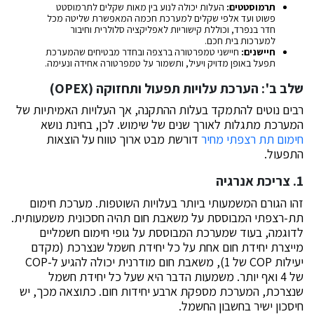
תרמוסטטים:
העלות יכולה לנוע בין מאות שקלים לתרמוסטט
פשוט ועד אלפי שקלים למערכת חכמה המאפשרת שליטה מכל
חדר בנפרד, וכוללת קישוריות לאפליקציה סלולרית וחיבור
למערכות בית חכם.
חיישנים:
חיישני טמפרטורה ברצפה ובחדר מבטיחים שהמערכת
תפעל באופן מדויק ויעיל, ותשמור על טמפרטורה אחידה ונעימה.
שלב ב': הערכת עלויות תפעול ותחזוקה (OPEX)
רבים נוטים להתמקד בעלות ההתקנה, אך העלויות האמיתיות של
המערכת מתגלות לאורך שנים של שימוש. לכן, בחינת נושא
חימום תת רצפתי מחיר
דורשת מבט ארוך טווח על הוצאות
התפעול.
1. צריכת אנרגיה
זהו הגורם המשמעותי ביותר בעלויות השוטפות. מערכת חימום
תת-רצפתי המבוססת על משאבת חום תהיה חסכונית משמעותית.
לדוגמה, בעוד שמערכת המבוססת על גופי חימום חשמליים
מייצרת יחידת חום אחת על כל יחידת חשמל שנצרכת (מקדם
יעילות COP של 1), משאבת חום מודרנית יכולה להגיע ל-COP
של 4 ואף יותר. משמעות הדבר היא שעל כל יחידת חשמל
שנצרכת, המערכת מספקת ארבע יחידות חום. כתוצאה מכך, יש
חיסכון ישיר בחשבון החשמל.