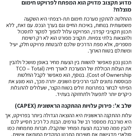
מדוע תקצוב מדויק הוא המפתח לפרויקט חימום
מוצלח?
ההחלטה להתקין מערכת חימום תת-רצפתי היא השקעה
משמעותית בנוחות, באיכות החיים וגם בערך הנכס. עם זאת, ללא
תכנון תקציבי קפדני, הפרויקט עלול להפוך למקור לתסכול
ולהוצאות בלתי צפויות. תקציב מפורט הוא לא רק רשימת
מספרים, אלא מפת הדרכים שלכם להבטחת פרויקט חלק, יעיל
ומשתלם בטווח הארוך.
תכנון נכון מאפשר להשוות בין הצעות מחיר באופן מושכל ולהבין
את העלות הכוללת של המערכת לאורך חייה (TCO – Total
Cost of Ownership). בנוסף, הוא מאפשר לקבל החלטות
מבוססות נתונים לגבי הרכיבים השונים. יתרה מכך, הוא מונע את
הפיתוי לבחור בפתרונות זולים בטווח הקצר, שעלולים להתגלות
כיקרים יותר לתפעול ולתחזוקה בעתיד.
שלב א': פירוק עלויות ההתקנה הראשונית (CAPEX)
עלות ההתקנה הראשונית היא ההוצאה הגדולה ביותר בפרויקט, אך
היא מורכבת ממספר רב של גורמים. הבנת כל רכיב תסייע לכם
להבין ממה מורכבת הצעת המחיר שתקבלו. חברות מתמחות כמו
סולארי מדגישות את חשיבות התכנון המקדים המותאם אישית,