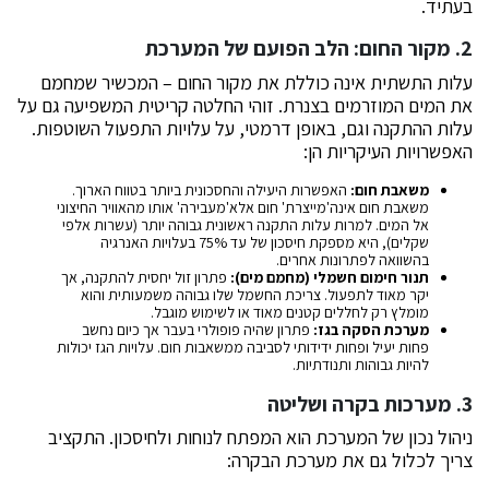
בעתיד.
2. מקור החום: הלב הפועם של המערכת
עלות התשתית אינה כוללת את מקור החום – המכשיר שמחמם
את המים המוזרמים בצנרת. זוהי החלטה קריטית המשפיעה גם על
עלות ההתקנה וגם, באופן דרמטי, על עלויות התפעול השוטפות.
האפשרויות העיקריות הן:
משאבת חום:
האפשרות היעילה והחסכונית ביותר בטווח הארוך.
משאבת חום אינה'מייצרת' חום אלא'מעבירה' אותו מהאוויר החיצוני
אל המים. למרות עלות התקנה ראשונית גבוהה יותר (עשרות אלפי
שקלים), היא מספקת חיסכון של עד 75% בעלויות האנרגיה
בהשוואה לפתרונות אחרים.
תנור חימום חשמלי (מחמם מים):
פתרון זול יחסית להתקנה, אך
יקר מאוד לתפעול. צריכת החשמל שלו גבוהה משמעותית והוא
מומלץ רק לחללים קטנים מאוד או לשימוש מוגבל.
מערכת הסקה בגז:
פתרון שהיה פופולרי בעבר אך כיום נחשב
פחות יעיל ופחות ידידותי לסביבה ממשאבות חום. עלויות הגז יכולות
להיות גבוהות ותנודתיות.
3. מערכות בקרה ושליטה
ניהול נכון של המערכת הוא המפתח לנוחות ולחיסכון. התקציב
צריך לכלול גם את מערכת הבקרה: