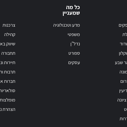
כל מה
שמעניין
קים
מדע וטכנולוגיה
צרכנות
לת
משפטי
קהילה
דוד
נדל"ן
שיווק בא
לון
ספורט
תחבורה
ר שבע
עסקים
תיירות ונ
ונה
תרבות וחי
רום
חברות אנ
יעין
סולאריות
ציונה
מומלצות
ט
הצהרת נג
רות