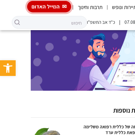
המייל האדום
יירות ונופש
תרבות וחינוך
כ"ד אב התשפ"ו
פתח סרגל 
 נוספות
ה של כללית רפואה משלימה
את כללית ערד