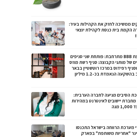
ים ממשיכה לחזק את הקהילות בעיר:
ה הקמת בית כנסת לקהילת יוצאי
ז
קבוצת BBB מתרחבת: פותחת שני סניפים
ם של מותגי הקבוצה: סניף רשת מוזס
וסניף רפידוס במרכז רוטשטיין בבאר
יעקב בהשקעה הנאמדת בכ-1.2 מיליון
ת הסיבים מגיעה לחברה הערבית:
066 מחברת יישובים לאינטרנט במהירות
1 מגה
י מערכת הרווחה בישראל התכנסו
נר "אחריות משותפת" בפארק