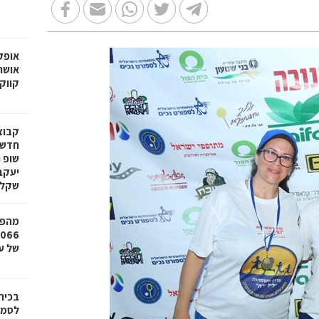
אופק
אושר
קווק
חדשי
שופ 
שקל
מהפכ
של עד ,000
בכיר
לסמי