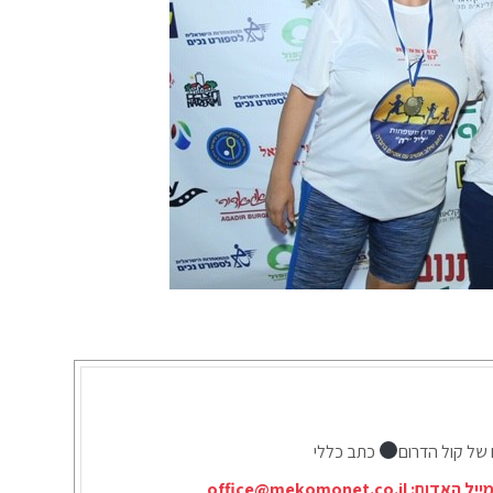
 של קול הדרום
כתב כללי
ייל האדום:
office@mekomonet.co.il