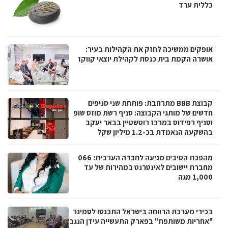
כללית ערד
אופקים ממשיכה לחזק את הקהילות בעיר:
אושרה הקמת בית כנסת לקהילת יוצאי קווקז
קבוצת BBB מתרחבת: פותחת שני סניפים
חדשים של מותגי הקבוצה: סניף רשת מוזס שופ
וסניף רפידוס במרכז רוטשטיין בבאר יעקב
בהשקעה הנאמדת בכ-1.2 מיליון שקל
מהפכת הסיבים מגיעה לחברה הערבית: 066
מחברת יישובים לאינטרנט במהירות של עד
1,000 מגה
בכירי מערכת הרווחה בישראל התכנסו לסמינר
"אחריות משותפת" בפארק התעשייה עידן הנגב