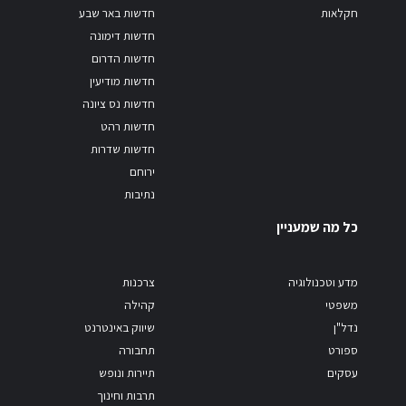
חקלאות
חדשות באר שבע
חדשות דימונה
חדשות הדרום
חדשות מודיעין
חדשות נס ציונה
חדשות רהט
חדשות שדרות
ירוחם
נתיבות
כל מה שמעניין
מדע וטכנולוגיה
צרכנות
משפטי
קהילה
נדל"ן
שיווק באינטרנט
ספורט
תחבורה
עסקים
תיירות ונופש
תרבות וחינוך