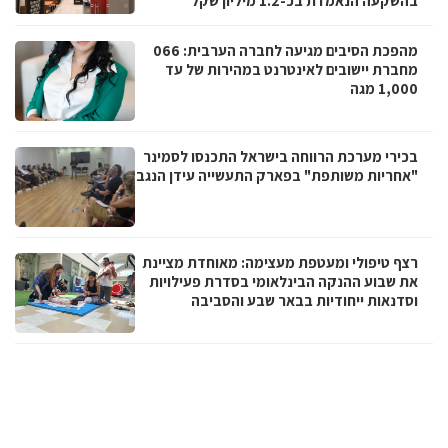
בהשקעה הנאמדת בכ-1.2 מיליון שקל
מהפכת הסיבים מגיעה לחברה הערבית: 066
מחברת יישובים לאינטרנט במהירות של עד
1,000 מגה
בכירי מערכת הרווחה בישראל התכנסו לסמינר
"אחריות משותפת" בפארק התעשייה עידן הנגב
רצף טיפולי ומעטפת מעצימה: מאוחדת מציינת
את שבוע ההנקה הבינלאומי בסדרת פעילויות
וסדנאות ייחודיות בבאר שבע והסביבה