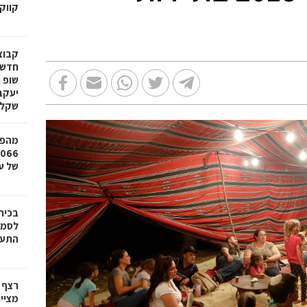
קווק
חדשי
שופ 
שקל
מהפכ
של עד ,000
בכיר
לסמי
התעש
רצף 
מציי