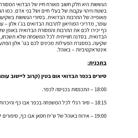
הגששות היא חלק חשוב מאורח חייו של הבדואי המסורת
בשטח וזיהוי עקבות של בעלי חיים ושל בני אדם. כמו
מאופייה של התרבות הבדואית. בסיורי הגששות בשקיעה 
עומר, מדריכי המוזיאון לתרבות הבדואים בג'ו אלון – ע
כף יכירו לכם את התרבות והמסורת הבדואית באופן של
הבדואית. בסדנה חווייתית לכל המשפחה שלא תשכחו, 
שקיעה. במסגרת הפעילות מכינים לכם בגו' אלון הפתעה
אינטראקטיביות – באוהל.
בתכנית:
סיורים בכפר הבדואי אום בטין (קרוב ליישוב עומר) – ימי ח
18:00 – התכנסות בכניסה לכפר.
18:15 – סיור רגלי לכל המשפחה בכפר אבו כף והיכרות עם תרבות, אנשי ונשות הכפר.
19:00 – אירוח באוהל של ש'יח חסאן אבו כף, סיפורים לכל המשפחה, תה קפה, פיתות עם לבנה.