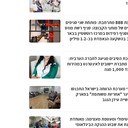
ז
קבוצת BBB מתרחבת: פותחת שני סניפים
ם של מותגי הקבוצה: סניף רשת מוזס
וסניף רפידוס במרכז רוטשטיין בבאר
יעקב בהשקעה הנאמדת בכ-1.2 מיליון
ת הסיבים מגיעה לחברה הערבית:
066 מחברת יישובים לאינטרנט במהירות
1 מגה
י מערכת הרווחה בישראל התכנסו
נר "אחריות משותפת" בפארק
ייה עידן הנגב
טיפולי ומעטפת מעצימה: מאוחדת
נת את שבוע ההנקה הבינלאומי