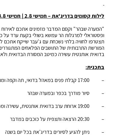
לילות קסומים בדריג'את – חמישי 2.8 | חמישי 23.8
"המערה שבהר" וקסם המדבר מזמינים אתכם לאירוח בכפ
ופסטוראלי למרגלות הר עמשא בשולי בקעת ערד על כב
תצטרפו לחוויה בלתי נשכחת עם ג'עבר שייקח אתכם לס
המורשת התרבותית של התושבים הפלאחים המתגוררים
בדואית אותנטית עשירה כמיטב המסורת הבדואית ולאח
בתכנית:
– 17:00 קבלת פנים במאהל בדואי, תה וקפה ומוזיקה בדואית.
– סיור מודרך בכפר ובמערה שבהר
– 19:00 ארוחת ערב בדואית אותנטית, עשירה ומפנקת (ישנה אפשרות לארוחה צמחונית)
– 20:30 הרצאה ותצפית על כוכבים במדבר
– ניתן להגיע לסיורים בדריג'את בכל יום בשנה