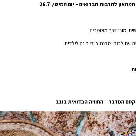
וזאון לתרבות הבדואים – יום חמישי, 26.7
 קסם המדבר – החוויה הבדואית בנגב