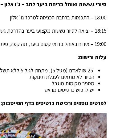
סיורי גששות ואוהל בריחה ביער להב – ג'ו אלון – המ
18:00 – התכנסות ברחבת הכניסה למרכז גו' אלון
18:15 – יציאה לסיור גששות מקצועי ביער בהדרכת גששים ומורי דרך מוסמכים.
19:00 – אירוח באוהל בדואי קסום ביער, תה קפה, פיתות עם לבנה, סדנת ציורי חינה לילדים.
עלות ורישום:
25 ₪ לאדם (מגיל 5), מתחת לגיל 5 ללא תשלום.
הסיור לא מתאים לעגלת תינוקות
מספר מקומות מוגבל
יש לרכוש כרטיסים מראש
לפרטים נוספים ורכישת כרטיסים בדף הפייסבוק: