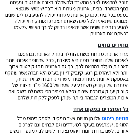
תוכל להתאים לצבע המשרד ולהשתלב בצורה אותנטית ונעימה
בנוף המשרד. בבית, ארונית מגירות היא דבר שימושי שנמצא
כמעט בכל בית. כמו כן ארונית מגירות יכולה להגיע בגדלים שונים
ומגוונים שיתאימו לכל פינה שאתם תצטרכו אותה, היא יכולה
להגיע בגדלים שונים אשר יתאימו בדיוק לצורך האישי שלשמו
רכשתם את הארונית.
מחירים נוחים
מחיר ארונית מגירות משתנה ותלוי בגודל הארונית ובהתאם
לאיכות שלה והחומר ממנו היא מיוצרת, ככל שהחומר איכותי יותר
הארונית תעלה בהתאם לכך, כך גם הארונית תחזיק לטווח ארוך
יותר ולא תיהרס בן רגע. קיוביק דייזין בע"מ היא חברה אשר עוסקת
באספקת ארונית מגירות וציוד משרדי נרחב חדש, ויד שנייה,
המתחם של קיוביק משתרע על שטח של 1600 מ"ר והצוות של
קיוביק יעניק עבורכם שירות נפלא במחיר הכי משתלם בשוק ואם
איכות המוצרים הגבוהה ביותר שניתן לספק ללקוחות שלהם.
כל המוצרים במקום אחד
חנויות ריהוט
אלו הן חנויות אשר תפקידן לספק ריהוט מכל
הסוגים, שמתאים בעיקר למשרדים וגם לבתים וגם לצרכים
אחרים. לשם בחירת חנות ריהוט נצטרך לשים לב למספר דגשים