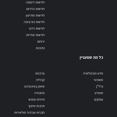
חדשות דימונה
חדשות הדרום
חדשות מודיעין
חדשות נס ציונה
חדשות רהט
חדשות שדרות
ירוחם
נתיבות
כל מה שמעניין
מדע וטכנולוגיה
צרכנות
משפטי
קהילה
נדל"ן
שיווק באינטרנט
ספורט
תחבורה
עסקים
תיירות ונופש
תרבות וחינוך
חברות אנרגיה סולאריות