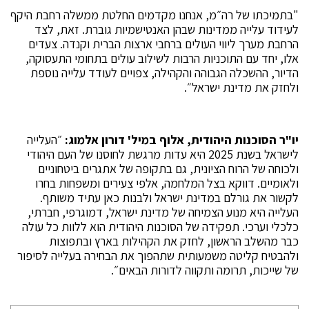
"בתמיכתו של רה״מ, אנחנו מקדמים החלטת ממשלה רחבת היקף
לעידוד עלייה ממדינות שבהן האנטישמיות גוברת. זאת, לצד
הרחבת מערך ליווי העולים ברחבי ארצות הברית וקנדה. צעדים
אלו, יחד עם התוכניות הרבות לשילוב עולים בתחומי התעסוקה,
הדיור, ההשכלה הגבוהה והקהילה, צפויים לעודד עלייה נוספת
ולחזק את מדינת ישראל״.
יו"ר הסוכנות היהודית, אלוף במיל' דורון אלמוג:
״העלייה
לישראל בשנת 2025 היא עדות מרגשת לחוסנו של העם היהודי
ולכוחה של הרוח הציונית, גם בתקופה של אתגרים ביטחוניים
ולאומיים. דווקא בצל המלחמה, אלפי צעירים ומשפחות בחרו
לקשור את גורלם במדינת ישראל ולבנות כאן עתיד משותף.
העלייה היא מנוע הצמיחה של מדינת ישראל, דמוגרפי, חברתי,
כלכלי וערכי. תפקידה של הסוכנות היהודית הוא ללוות כל עולה
כבר מהשלב הראשון, לחזק את הקהילות בארץ ובתפוצות
ולהבטיח קליטה משמעותית שתהפוך את הבחירה בעלייה לסיפור
של שייכות, תרומה ותקווה לדורות הבאים״.