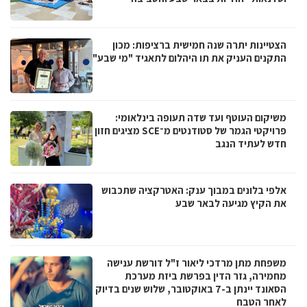
הצטיינות יתרה שנה חמישית ברציפות: מכון
התקנים העניק את תו היהלום לתאגיד "מי שבע"
משיקום העוטף ועד שדה תעופה בינלאומי:
פרויקטי הגמר של סטודנטים מ־SCE מציגים חזון
חדש לעתיד הנגב
אלפי בלונים במבוך ענק: האטרקציה שתכבוש
את הקיץ מגיעה לבאר שבע
משפחת מתן מרדכי ליאור ז"ל דורשת ענישה
מחמירה, גזר הדין בפרשת ביזת מערכת
הסאונד יינתן ב-7 באוקטובר, שלוש שנים בדיוק
לאחר הטבח