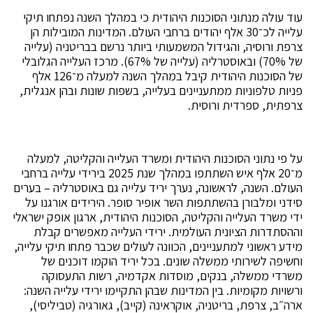
עוד עולה מנתוני הסוכנות היהודית כי במהלך השנה נפתחו תיקי
עלייה לכ־30 אלף יהודים ברחבי העולם. המדינות המובילות הן
צרפת ורוסיה, והגידול המשמעותי ביותר נרשם בבריטניה (עלייה
של 70%) ובאוסטרליה (עלייה של 67%). מרכז העלייה הגלובלי
של הסוכנות היהודית קיבל במהלך השנה למעלה מ־126 אלף
פניות טלפוניות ממתעניינים בעלייה, בשפות שונות ובהן אנגלית,
צרפתית, ספרדית ורוסית.
על פי נתוני הסוכנות היהודית ומשרד העלייה והקליטה, למעלה
מ־20 אלף איש השתתפו במהלך שנת 2025 בירידי עלייה ברחבי
העולם. השנה, לראשונה, נערך יריד עלייה גם באוסטרליה – בערים
סידני ומלבורן בהשתתפות השר אופיר סופר. הירידים אורגנו על
ידי משרד העלייה והקליטה, הסוכנות היהודית, ארגון אופק ישראלי
וההסתדרות הציונית העולמית. ירידי העלייה מאפשרים קבלת
מידע ראשוני למתעניינים, הכוונה לעולים שכבר פתחו תיקי עלייה,
וחשיפה לשירותי ממשלה שונים. בכל יריד הוקמו דוכנים של
משרדי ממשלה, בנקים, מוסדות אקדמיה, רשות התעסוקה
ורשויות מקומיות. בין המדינות שבהן התקיימו ירידי עלייה השנה:
ארה״ב, צרפת, בריטניה, אוקראינה (קייב), גאורגיה (טביליסי),