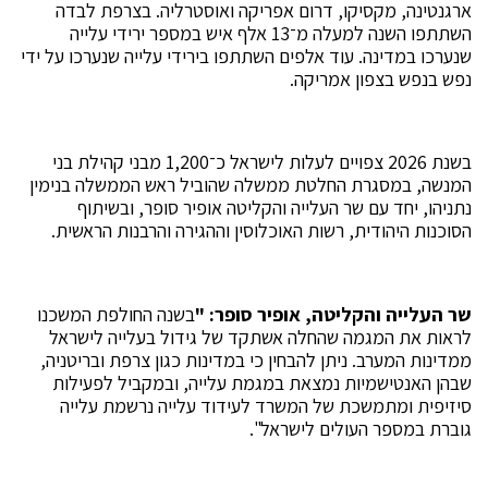
ארגנטינה, מקסיקו, דרום אפריקה ואוסטרליה. בצרפת לבדה
השתתפו השנה למעלה מ־13 אלף איש במספר ירידי עלייה
שנערכו במדינה. עוד אלפים השתתפו בירידי עלייה שנערכו על ידי
נפש בנפש בצפון אמריקה.
בשנת 2026 צפויים לעלות לישראל כ־1,200 מבני קהילת בני
המנשה, במסגרת החלטת ממשלה שהוביל ראש הממשלה בנימין
נתניהו, יחד עם שר העלייה והקליטה אופיר סופר, ובשיתוף
הסוכנות היהודית, רשות האוכלוסין וההגירה והרבנות הראשית.
שר העלייה והקליטה, אופיר סופר: "
בשנה החולפת המשכנו
לראות את המגמה שהחלה אשתקד של גידול בעלייה לישראל
ממדינות המערב. ניתן להבחין כי במדינות כגון צרפת ובריטניה,
שבהן האנטישמיות נמצאת במגמת עלייה, ובמקביל לפעילות
סיזיפית ומתמשכת של המשרד לעידוד עלייה נרשמת עלייה
גוברת במספר העולים לישראל".