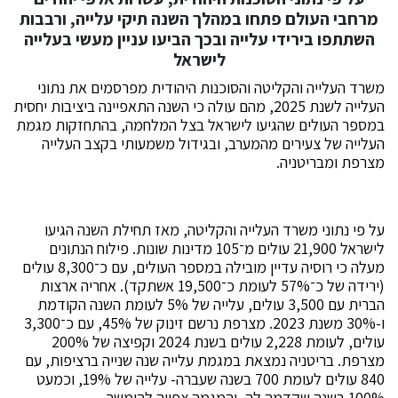
מרחבי העולם פתחו במהלך השנה תיקי עלייה, ורבבות
השתתפו בירידי עלייה ובכך הביעו עניין מעשי בעלייה
לישראל
משרד העלייה והקליטה והסוכנות היהודית מפרסמים את נתוני
העלייה לשנת 2025, מהם עולה כי השנה התאפיינה ביציבות יחסית
במספר העולים שהגיעו לישראל בצל המלחמה, בהתחזקות מגמת
העלייה של צעירים מהמערב, ובגידול משמעותי בקצב העלייה
מצרפת ומבריטניה.
על פי נתוני משרד העלייה והקליטה, מאז תחילת השנה הגיעו
לישראל 21,900 עולים מ־105 מדינות שונות. פילוח הנתונים
מעלה כי רוסיה עדיין מובילה במספר העולים, עם כ־8,300 עולים
(ירידה של כ־57% לעומת כ־19,500 אשתקד). אחריה ארצות
הברית עם 3,500 עולים, עלייה של 5% לעומת השנה הקודמת
ו-30% משנת 2023. מצרפת נרשם זינוק של 45%, עם כ־3,300
עולים, לעומת 2,228 עולים בשנת 2024 וקפיצה של 200%
מצרפת. בריטניה נמצאת במגמת עלייה שנה שנייה ברציפות, עם
840 עולים לעומת 700 בשנה שעברה- עלייה של 19%, וכמעט
100% בשנה שקדמה לה, והמגמה צפויה להימשך.