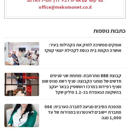
צור קשר עם אורית דביר דרך המייל האדום:
office@mekomonet.co.il
כתבות נוספות
אופקים ממשיכה לחזק את הקהילות בעיר:
אושרה הקמת בית כנסת לקהילת יוצאי קווקז
קבוצת BBB מתרחבת: פותחת שני סניפים
חדשים של מותגי הקבוצה: סניף רשת מוזס שופ
וסניף רפידוס במרכז רוטשטיין בבאר יעקב
בהשקעה הנאמדת בכ-1.2 מיליון שקל
מהפכת הסיבים מגיעה לחברה הערבית: 066
מחברת יישובים לאינטרנט במהירות של עד
1,000 מגה