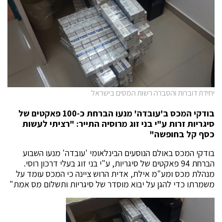
יחידת דוברות והסברה רשות המסים בישראל
בודקי המכס ב'עובדה' מנעו הברחת כ-100 פאקטים של
סיגריות זרות ע"י בני זוג מרוסיה
התייר: "רציתי לעשות
כסף קל בחופשה"
בודקי המכס באולם הנוסעים הבינלאומי 'עובדה' מנעו השבוע
הברחת 94 פאקטים של סיגריות, ע"י בני זוג בעלי דרכון רוסי.
מנהלת מכס ומע"מ אילת, אדית הרוש ציינה כי המכס עומד על
משמרתו כדי להגן על יבוא מוסדר של סיגריות ותשלום מס אמת"