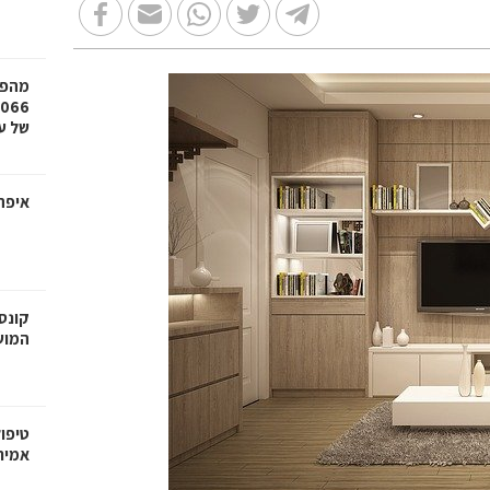
מהפכ
של עד ,000
איפה
קונס
המוש
טיפו
אמית