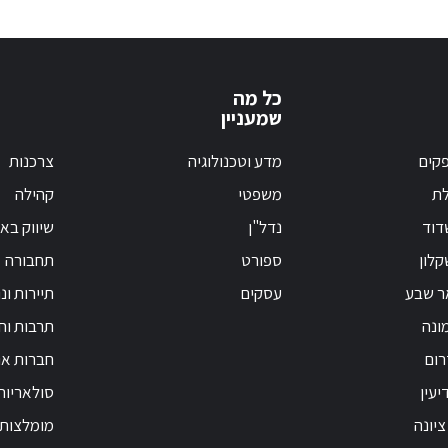
כל מה
שמעניין
קים
מדע וטכנולוגיה
צרכנות
לת
משפטי
קהילה
דוד
נדל"ן
שיווק בא
לון
ספורט
תחבורה
ר שבע
עסקים
תיירות ונ
ונה
תרבות וחי
רום
חברות אנ
יעין
סולאריות
ציונה
מומלצות