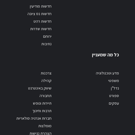
חדשות מודיעין
חדשות נס ציונה
חדשות רהט
חדשות שדרות
ירוחם
נתיבות
כל מה שמעניין
מדע וטכנולוגיה
צרכנות
משפטי
קהילה
נדל"ן
שיווק באינטרנט
ספורט
תחבורה
עסקים
תיירות ונופש
תרבות וחינוך
חברות אנרגיה סולאריות
מומלצות
הצהרת נגישות