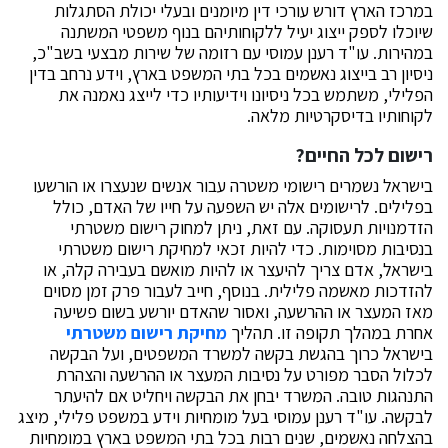
במרכז הארץ דורש עורכי דין מיומנים ובעלי יכולת הסתגלות
שיוכלו לספק ייצוג יעיל ללקוחותיהם בנוף משפטי המשתנה
במהירות. עו"ד רענן עמוסי עם רזומה של שירות מבצעי בשב"כ,
ניסיון רב בייצוג נאשמים בכל בתי המשפט בארץ, וידע נרחב בדין
הפלילי, משתמש בכל ניסיונו וידיעותיו כדי לייצג נאמנה את
לקוחותיו בדיסקרטיות מלאה.
רישום לכל החיים
?
בישראל נשמרים רישומי משטרה עבור אנשים שנעצרו או הורשעו
בפלילים. לרישומים אלה יש השפעה על חייו של האדם, כולל
הזדמנויות תעסוקה. עם זאת, ניתן למחוק רישום משטרתי
בנסיבות מסוימות. כדי להיות זכאי למחיקת רישום משטרתי
בישראל, אדם צריך להיעצר או להיות מואשם בעבירה קלה, או
להזדכות מאשמה פלילית. בנוסף, חייב לעבור פרק זמן מסוים
מאז המעצר או ההרשעה, ואסור שהאדם יורשע בשום פשיעה
אחרת במהלך תקופה זו. תהליך
מחיקת רישום משטרתי
בישראל כרוך בהגשת בקשה למשרד המשפטים, ועל הבקשה
לכלול הסבר מפורט על נסיבות המעצר או ההרשעה והצהרת
התנהגות טובה. המשרד יבחן את הבקשה ויחליט אם להיעתר
לבקשה. עו"ד רענן עמוסי בעל מומחיות וידע במשפט פלילי, מיצג
בהצלחה נאשמים, שנים רבות בכל בתי המשפט בארץ במומחיות