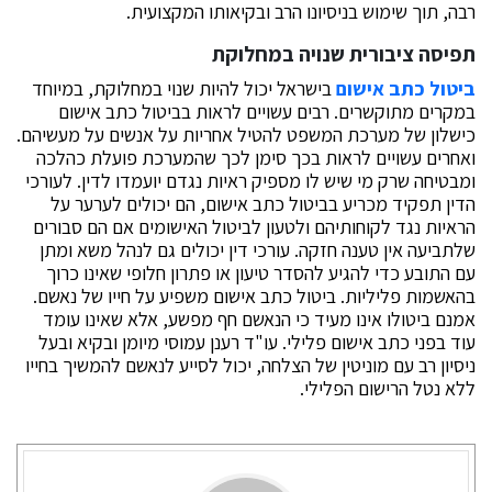
רבה, תוך שימוש בניסיונו הרב ובקיאותו המקצועית.
תפיסה ציבורית שנויה במחלוקת
ביטול כתב אישום
בישראל יכול להיות שנוי במחלוקת, במיוחד
במקרים מתוקשרים. רבים עשויים לראות בביטול כתב אישום
כישלון של מערכת המשפט להטיל אחריות על אנשים על מעשיהם.
ואחרים עשויים לראות בכך סימן לכך שהמערכת פועלת כהלכה
ומבטיחה שרק מי שיש לו מספיק ראיות נגדם יועמדו לדין. לעורכי
הדין תפקיד מכריע בביטול כתב אישום, הם יכולים לערער על
הראיות נגד לקוחותיהם ולטעון לביטול האישומים אם הם סבורים
שלתביעה אין טענה חזקה. עורכי דין יכולים גם לנהל משא ומתן
עם התובע כדי להגיע להסדר טיעון או פתרון חלופי שאינו כרוך
בהאשמות פליליות. ביטול כתב אישום משפיע על חייו של נאשם.
אמנם ביטולו אינו מעיד כי הנאשם חף מפשע, אלא שאינו עומד
עוד בפני כתב אישום פלילי. עו"ד רענן עמוסי מיומן ובקיא ובעל
ניסיון רב עם מוניטין של הצלחה, יכול לסייע לנאשם להמשיך בחייו
ללא נטל הרישום הפלילי.