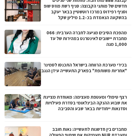
קבוצת BBB מתרחבת: פותחת שני סניפים
חדשים של מותגי הקבוצה: סניף רשת מוזס שופ
וסניף רפידוס במרכז רוטשטיין בבאר יעקב
בהשקעה הנאמדת בכ-1.2 מיליון שקל
מהפכת הסיבים מגיעה לחברה הערבית: 066
מחברת יישובים לאינטרנט במהירות של עד
1,000 מגה
בכירי מערכת הרווחה בישראל התכנסו לסמינר
"אחריות משותפת" בפארק התעשייה עידן הנגב
רצף טיפולי ומעטפת מעצימה: מאוחדת מציינת
את שבוע ההנקה הבינלאומי בסדרת פעילויות
וסדנאות ייחודיות בבאר שבע והסביבה
מחברים בין חדשנות לתעשייה: נאות חובב
ומעבדת NUR מעמיקות את שיתוף הפעולה