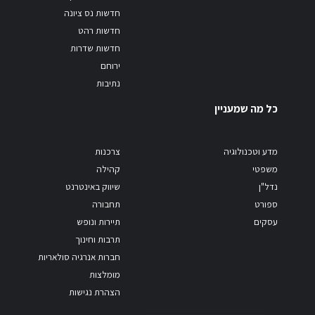
חדשות נס ציונה
חדשות רהט
חדשות שדרות
ירוחם
נתיבות
כל מה שמעניין
מדע וטכנולוגיה
צרכנות
משפטי
קהילה
נדל"ן
שיווק באינטרנט
ספורט
תחבורה
עסקים
תיירות ונופש
תרבות וחינוך
חברות אנרגיה סולאריות
מומלצות
הצהרת נגישות