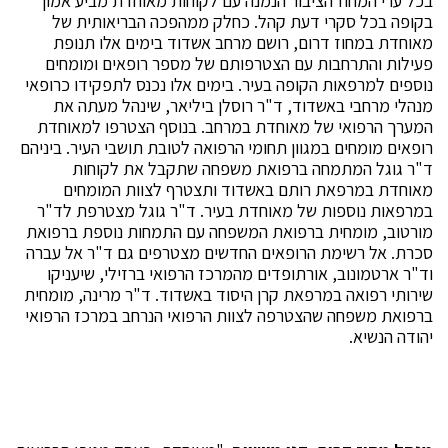
בכל ערי המחוז הציבור הנמנה עם לקוחות מאוחדת מביע אמון
בקופה בכל סקרי דעת קהל. כחלק ממהפכה הבריאותית של
מאוחדת במחוז דרום, רושם מרחב אשדוד בימים אלו תנופת
פעילות והתרחבות עם הצטרפותם של מספר רופאים ומומחים
נוספים למרפאות הקופה בעיר. בימים אלו נכנס לתפקידו כרופאי
מנהלי מרחבי באשדוד, ד"ר רוסלן ביליאר, שינהל מעתה את
המערך הרפואי של מאוחדת במרחב. בנוסף הצטרפו למאוחדת
רופאים מומחים במגוון תחומי הרפואה לטובת תושבי העיר. ביניהם
ד"ר גוגל המתמחה ברפואת משפחה שתקבל את לקוחות
מאוחדת במרפאת רותם באשדוד ותצטרף לצוות המומחים
במרפאות נוספות של מאוחדת בעיר. ד"ר גוגל מצטרפת לד"ר
מורטוב, מומחית ברפואת המשפחה עם התמחות נוספת ברפואת
סכרת. אל רשימת הרופאים החדשים מצטרפים גם ד"ר אל עברה
וד"ר ארטמונוב, אורתופדים מהמרכז הרפואי ברזילי, שיעניקו
שירותי רפואה במרפאת קרן היסוד באשדוד. ד"ר מרינה, מומחית
ברפואת משפחה שהצטרפה לצוות הרפואי הנרחב במרכז הרפואי
יהודה הנשיא.