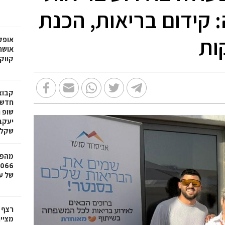
 קידום בריאות, הכנת
ות
אופק
אושר
קווק
חדשי
שופ 
שקל
מהפכ
של עד ,000
רצף 
מציי