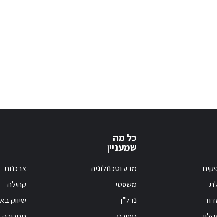
כל מה
שמעניין
קים
מדע וטכנולוגיה
צרכנות
לת
משפטי
קהילה
דוד
נדל"ן
שיווק בא
לון
ספורט
תחבורה