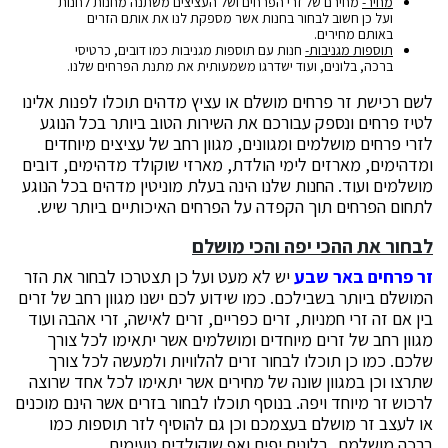
מחיר-
מחירם של זרי הפרחים ושל העציצים משתנה מחנות לחנות
ועל כן חשוב לבחור בחנות אשר מספקת לנו את אותם הזרים
באותם מחירים.
תוספות מגניבות-
חנות עם תוספות מגניבות כמו דובים, כרטיסי
ברכה, בלונים, ועוד ישדרגו משמעותית את מתנת הפרחים שלנו.
לשם רכישת זר פרחים מושלם או עציץ מדהים תוכלו לפנות אלינו
לטיז פרחים ונספק עבורכם את השירות הטוב ביותר בכל הנוגע
לזרי פרחים מושלמים ומגוונים, מגוון רחב של עציצים מיוחדים
ומדהימים, מארזים לימי הולדת, מארזי שוקולד מדהימים, דובים
מושלמים ועוד. החנות שלנו הינה בעלת מוניטין מדהים בכל הנוגע
לתחום הפרחים תוך הקפדה על הפרחים האיכותיים ביותר שיש.
לבחור את ההכי יפה והכי מושלם
זר פרחים באר שבע
יש לא מעט ועל כן תצטרכו לבחור את הזר
המושלם ביותר בשבילכם. כמו שידוע לכם ישנו מגוון רחב של זרים
בין אם זה זרי חמניות, זרים כפריים, זרים לאישה, זרי אהבה ועוד
מגוון רחב של זרים מיוחדים ומושלמים אשר יתאימו לכל צורך
שלכם. כמו כן תוכלו לבחור זרים להלוויות ולמעשה לכל צורך
שתרצו וכן במגוון שונה של מחירים אשר יתאימו לכל אחד שרוצה
לרכוש זר מיוחד ויפה. בנוסף תוכלו לבחור בזרים אשר הינם מוכנים
או לעצב זר מושלם בעצמכם וכן גם להוסיף לזר תוספות כמו
ברכה מושלמת, בלונים יפים ואף שוקולדים טעימים.