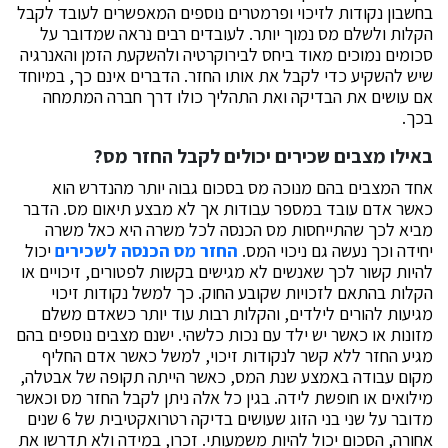
בחשבון נקודות לזיכוי ופרמטרים נוספים המאפשרים לעובד לקבל
הקלות ולשלם מס נמוך יותר. לעובדים רבים נראה שמדובר על
סכומים נמוכים מאוד ביחס לבירוקרטיה ולהשקעת הזמן והאנרגיה
שיש להשקיע כדי לקבל את אותו החזר. הדברים אינם כך, במיוחד
אם עושים את הבדיקה ואת התהליך כולו דרך חברה המתמחה
בכך.
באילו מצבים שכירים יכולים לקבל החזר מס?
אחד המצבים בהם מנוכה מס בסכום גבוה יותר מהנדרש הוא
כאשר אדם עובד במספר עבודות אך לא מבצע תיאום מס. הדבר
מביא לכך שהתייחסות מס הכנסה לכל משרה היא כאל משרה
יחידה וכך נעשה גם ניכוי המס.
החזר מס הכנסה לשכירים
יכול
להיות קשור לכך שאנשים לא מגישים בקשות לפטורים, זיכויים או
הקלות בהתאם לזכויות שקובע החוק. כך למשל נקודות זיכוי
מגיעות להורים לילדים, והקלות רבות עוד יותר כשאדם משלם
מזונות או כאשר יש ילד עם נכות כלשהי. ישנם מצבים נוספים בהם
מגיע החזר ללא קשר לנקודות זיכוי, למשל כאשר אדם החליף
מקום עבודה באמצע שנת המס, כאשר הייתה תקופה של אבטלה,
מילואים או חופשת לידה. בגין כל אלה ניתן לקבל החזר מס וכאשר
מדובר על שני בני הזוג שעושים בדיקה רטרואקטיבית של 6 שנים
אחורה, הסכום יכול להיות משמעותי. זכרו, במידה ולא תדרשו את