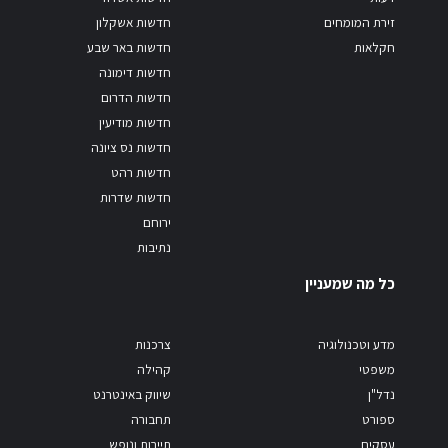
זירת המומחים
חדשות אשקלון
חקלאות
חדשות באר שבע
חדשות דימונה
חדשות הדרום
חדשות מודיעין
חדשות נס ציונה
חדשות רהט
חדשות שדרות
ירוחם
נתיבות
כל מה שמעניין
מדע וטכנולוגיה
צרכנות
משפטי
קהילה
נדל"ן
שיווק באינטרנט
ספורט
תחבורה
עסקים
תיירות ונופש