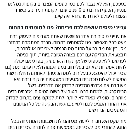
כספכם, הוא לא נצבר לכם כמו כספים הנצברים בקופות גמל או
פנסיה, הכסף הזה בתום 6 שנים עובר לקופת המדינה, משרד
האוצר ולעולם לא תדעו שהוא היה קיים.
ענייני מיסים עושים לכם פריחה? פנו למומחים בתחום
אם ענייני מיסים הם אחד הנושאים שאתם מעדיפים לעסוק בהם
מעט ככל האפשר, פנו למומחים בתחום. חברה המתמחה בהחזרי
מס, בין אם מדובר על החזר מס הכנסה לשכירים או לחברות,
תבצע את הבדיקה עבורכם בצורה הטובה ביותר, תוך כניסה
לפרטים ללא פספוס של אף נקודה או פסיק, בפרט אם יכולה
להיות אפשרות שאתם בעלי חוב במס הכנסה ולא ידעתם זאת (גם
שכיר יכול להימצא כבעל חוב למס הכנסה). לאחרונה החלה רשות
המיסים לשלוח מכתבים המגיעים במעטפות ירוקות ובהם היא
מעודדת את אזרחי המדינה לבדוק את הדברים. בשל
הבירוקרטיה, למרות הרצון הטוב של רשות המיסים, אזרחים רבים
מוותרים. מומלץ מאוד לא לוותר ולתת למקצוענים בתחום לבדוק
את ההחזר המגיע לכם ולסייע בהגשת הבקשה על כל הנתונים
והמסמכים הנדרשים.
מור טקס היא חברה לייעוץ מס והנהלת חשבונות המתמחה בכל
הנוגע להחזרי מס לשכירים. באמצעות פניה לחברה שכירים רבים