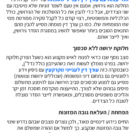
החלטה הוא גירושין. אמנם אין טעם לשמר זוגיות שלא מיטיבה עם
שני הצדדים, אבל כדי להבין את כל ההשלכות של הגירושין, כולל
הכלכליות והמשפטיות, רצוי קודם כל לקבל סקירה מפורטת ממי
שזו המומחיות שלו. כמו כן עורך דין מומחה מסייע להבין מהם
התנאים הטובים ביותר שאפשר להשיג במסגרת הסדר גירושין,
ואיך לייצר אותם.
חלוקת ירושה ללא סכסוך
מצב נוסף שבו כדאי לפנות לאיש מקצוע הוא כשעל הפרק חלוקת
ירושה. בפרט מומלץ לעשות זאת כשהעיזבון כולל נדל"ן,
כשבמקרה כזה
עורך דין לענייני מקרקעין
עם ניסיון וידע
רלוונטיים גם בתחום דיני המשפחה (שכוללים ירושות וצוואות)
מסייע גם למנוע סכסוכים סביב הירושה וגם להימנע מתשלום
מיסים גבוהים שלא לצורך. התייעצות מוקדמת חוסכת זמן יקר
והליכים משפטיים מסורבלים, ומאפשרת לייצר הסדר מוצלח
לטובת כל הצדדים.
הפחתת / העלאת גובה המזונות
החיים כידוע דינמיים מאוד, ולכן נוצרים מצבים שבהם נדרש שינוי
של גובה המזונות שנקבע. כך למשל אם ההורה שמשלם את