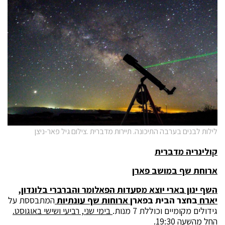
לילות לבנים בערבה התיכונה. תיירות מדברית .צילום גיל פאר-ניצן
קולינריה מדברית
ארוחת שף במושב פארן
השף ינון בארי יוצא מסעדות הפאלומר והברברי בלונדון,
יארח
בחצר הבית בפארן
ארוחות שף עונתיות
המתבססת על
גידולים מקומיים וכוללת 7 מנות.
בימי שני, רביעי ושישי באוגוסט.
החל מהשעה 19:30
.