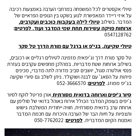
טיולי אקסטרים לכל המשפחה במרחבי הערבה באמצעות רכיבה
על איזי ריידר המאפשרת לנוע בשקט בין הנופים הפראיים של
המדבר. בשילוב
טיולי לילה בעקבות כוכבים ועקרבים,
ארוחות פויקה עשירות תחת שמי המדבר ועוד. לפרטים
:
0547128762
טיולי שקיעה, בגי'פ או ברגל עם מורת הדרך טל סקר
טל סקר מורת דרך וג'יפאית מזמינה לטיולים רגליים או רכובים,
בשילוב ארוחות שטח מדבריות. במהלכן מחפשים עקרבים בעזרת
פנסי אולטרה סגול, יושבים סביב מדורה לתה מדברי, מכינים
פיתות על הסאג' עם לבנה ושוקולד. ניתן לשלב גם סיורי שקיעה
בג'יפ ממוזג.
לפרטים
: 052-3666570
סיור ג'יפים וארוחה בדואית מסורתית
אורן פריטל לוקח לסיור
ג'יפים בעומק המדבר הכולל אירוח באוהל בדואי של סולימן עם
ארוחת ערב בדואית מסורתית. חוויה ייחודית המשלבת גישוש
ותצפיות על חיות הבר של הערבה והיכרות עם חכמת המדבר
ואמנות הקיום המדברית.
לפרטים
: 050-7762022