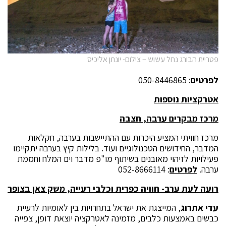
פטריית הבורג נחל עשוש – צילום- יונתן אליכיס
לפרטים
: 050-8446865
אטרקציות נוספות
מרכז מבקרים ערבה, חצבה
מרכז חוויתי המציע היכרות עם ההתיישבות בערבה, חקלאות
המדבר, החידושים הטכנולוגיים ועוד. בלילות קיץ בערבה יתקיימו
פעילויות לזיהוי מאובנים בשיתוף מו"פ מדבר וים המלח וחממת
ערבה.
לפרטים
: 052-8666114
רועה לעת ערב- חוויה כפרית וכלבי רעייה, משק צאן בצופר
עדי אתרוג
, המייצגת את ישראל בתחרויות בין לאומיות לרעיית
כבשים באמצעות כלבים, מזמינה לאטרקציה יוצאת דופן, צפייה