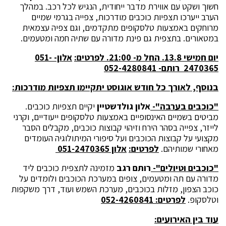
חשוך ושקט עם אווירת מדבר ייחודית, הנגיש לכל רכב. במהלך
הערב ייערכו תצפיות כוכבים מודרכות, צפייה בגרמי שמיים
מרוחקים באמצעות טלסקופים מתקדמים, וגם צפיה עצמאית
במטאורים. בתצפית גם פינת מדורה עם שתיה חמה ומטעמים.
יום חמישי 13.8. החל מ- 21:00. לפרטים:
אלון- 051-
2470365 רותם- 052-4280841
בנוסף, לאורך כל חודש אוגוסט יתקיימו תצפיות מודרכות:
"כוכבים בערבה"-
אלון גולדשטיין
יקיים תצפיות כוכבים.
מביטים בשמיים האינסופיים באמצעות טלסקופים ייעודיים, וקרני
לייזר, צפייה בסהר הירח וזיהוי קבוצות כוכבים, מקבלים הסבר
מקצועי על קבוצות הכוכבים ועל סיפורי המיתולוגיה העומדים
מאחורי שמותיהם.
לפרטים:
אלון 051-2470365
"כוכבים וטיולים"-
רותם רגב
מזמינה לתצפית כוכבים ליד
מדורה עם תה ומטעמים, צופים במערכת הכוכבים ולומדים על
כוכב הצפון, מזלות בכוכבים, מערכת השמש ועוד, דרך משקפות
וטלסקופ.
לפרטים: 052-4260841
עוד בין האירועים: