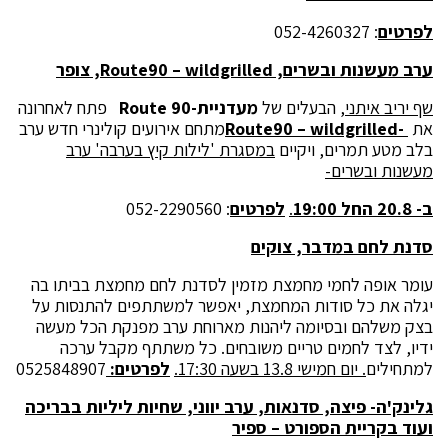
לפרטים
: 052-4260327
ערב מעשנות ובשרים,
Route90 – wildgrilled
, צופר
שף יריב איתני,
הבעלים של
מעדניית
-Route 90
פתח לאחרונה
את
-Route90 – wildgrilled
מתחם אירועים קולינרי חדש ערב
בלב מטע תמרים, ויקיים
במסגרת 'לילות קיץ בערבה' ערב
מעשנות ובשרים-
ב- 20.8 החל 19:00
.
לפרטים
: 052-2290560
סדנת לחם במדבר, צוקים
עומר אופה לחמי מחמצת מזמין לסדנת לחם מחמצת בביתו בה
יגלה את כל סודות המחמצת, יאפשר למשתתפים להתנסות על
בצק משלהם ובסיומה ליהנות מארוחת ערב מפנקת הכל מעשה
ידיו, לצד לחמים טריים משובחים. כל משתתף מקבל ערכה
למתחילים
. יום חמישי 13.8 בשעה 17:30.
לפרטים:
0525848907
גלינק'ה- פיצה, סדנאות, ערב יווני, שחיות ליליות בבריכה
ועוד בקריית הספורט – ספיר