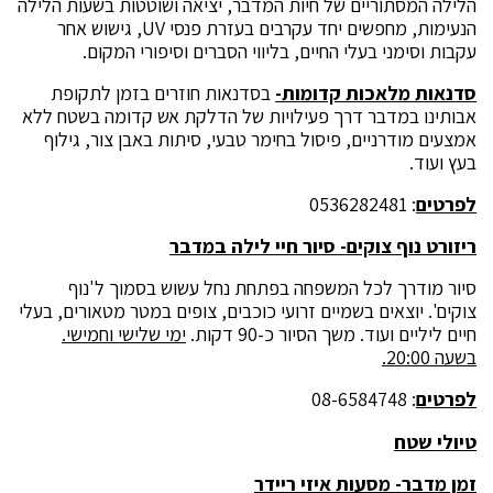
הלילה המסתוריים של חיות המדבר, יציאה ושוטטות בשעות הלילה
הנעימות, מחפשים יחד עקרבים בעזרת פנסי UV, גישוש אחר
עקבות וסימני בעלי החיים, בליווי הסברים וסיפורי המקום.
סדנאות מלאכות קדומות-
בסדנאות חוזרים בזמן לתקופת
אבותינו במדבר דרך פעילויות של הדלקת אש קדומה בשטח ללא
אמצעים מודרניים, פיסול בחימר טבעי, סיתות באבן צור, גילוף
בעץ ועוד.
לפרטים
: 0536282481
ריזורט נוף צוקים- סיור חיי לילה במדבר
סיור מודרך לכל המשפחה בפתחת נחל עשוש בסמוך ל'נוף
צוקים'. יוצאים בשמיים זרועי כוכבים, צופים במטר מטאורים, בעלי
חיים ליליים ועוד. משך הסיור כ-90 דקות.
ימי שלישי וחמישי.
בשעה 20:00.
לפרטים
: 08-6584748
טיולי שטח
זמן מדבר- מסעות איזי ריידר