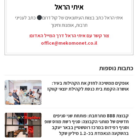
איתי הראל
איתי הראל כתב בצוות העיתונאים של קול דרום
כתב לענייני
תרבות, אומנות וחינוך
צור קשר עם איתי הראל דרך המייל האדום:
office@mekomonet.co.il
כתבות נוספות
אופקים ממשיכה לחזק את הקהילות בעיר:
אושרה הקמת בית כנסת לקהילת יוצאי קווקז
קבוצת BBB מתרחבת: פותחת שני סניפים
חדשים של מותגי הקבוצה: סניף רשת מוזס שופ
וסניף רפידוס במרכז רוטשטיין בבאר יעקב
בהשקעה הנאמדת בכ-1.2 מיליון שקל