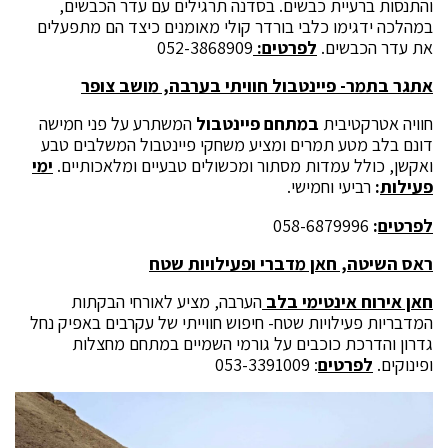
והתנסות ברעיית כבשים. בסדנה תרגילים עם עדר הכבשים,
במהלכה ידגימו כלבי בורדר קולי מאומנים כיצד הם מתפעלים
את עדר הכבשים.
לפרטים:
052-3868909
אתגר בתמר- פיינטבול חוויתי בערבה, מושב צופר
חוויה אטרקטיבית
במתחם פיינטבול
המשתרע על פני חמישה
דונם בלב מטע תמרים ומציע משחקי פיינטבול המשלבים טבע
ואקשן, כולל עמדות מסתור ומכשולים טבעיים ומלאכותיים.
ימי
פעילות
:
רביעי וחמישי.
לפרטים
:
058-6879996
ראס השיטה, חאן מדברי ופעילויות שטח
חאן אירוח אינטימי בלב
הערבה, מציע לאורחי הבקתות
המדבריות פעילויות שטח- חיפוש חווייתי של עקרבים באפיק נחל
גדרון והדרכת כוכבים על גורמי השמיים במתחם מחצלות
ופינוקים.
לפרטים
: 053-3391009