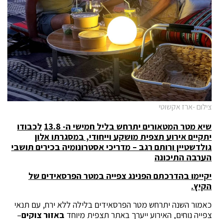
צילום -ארז אקשוטי
שיא מטר המטאורים יתרחש בליל חמישי ה- 13.8
לכבודו
יתקיים אירוע תצפית מושקע וייחודי, במסגרתו אלון
גולדשטיין ורותם רגב – מדריכי אסטרונומיה בכירים תושבי
הערבה התיכונה
יקיימו בהדרכתם הפנינג צפייה במטר הפרסאידים של
הקיץ.
כאמור השנה יתרחש מטר הפרסאידים בלילה ללא ירח, עם תנאי
צפייה נוחים, האירוע ייערך באתר תצפית מיוחד
באזור צוקים
–