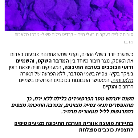
סיורים ליליים בעקבות בעלי חיים – קרדיט צילום סיאל- מרכז מלאכות
מדבר
כשהערב יורד בשולי ההרים, וקרני שמש אחרונות צובעות באדום
את האופק, נוצר חיבור מיוחד בין
המדבר השקט, והשמיים
זרועי הכוכבים בערבה התיכונה,
המעניקים חוויה יוצאת דופן
בעיקר בקיץ- צפייה בשמי המדבר,
ללא הפרעה של תאורה
מלאכותית
, המאפשר התבוננות בכוכבים הפרושים בשמיים
הרחבים והנקיים.
השנה יתרחש
מטר הפרסאידים בלילה ללא ירח
, כך
מתאפשרים תנאי צפייה מצוינים, ובערבה התיכונה מצפים
בהתרגשות לליל מטאורים מרהיב.
בתיירות מועצה אזורית הערבה התיכונה מציעים טיפים
לתצפית כוכבים מוצלחת-