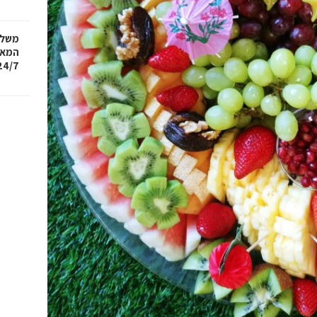
משלו
המאנ
24/7