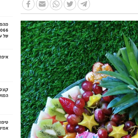
מהפכ
של עד ,000
איפה
קונס
המוש
טיפו
אמית