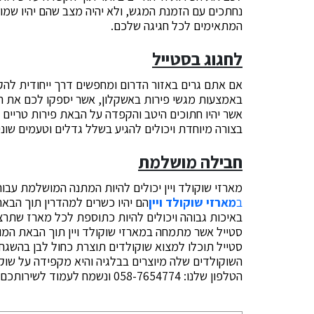
נחתכים עם הזמנת המגש, ולא יהיה מצב שהם יהיו שמורים
המתאימים לכל חגיגה שלכם.
לחגוג בסטייל
אם אתם גרים באזור הדרום ומחפשים דרך ייחודית לה
באמצעות מגשי פירות באשקלון, אשר יספקו לכם את הצ
אשר יהיו חתוכים היטב והקפדה על הבאת פירות טריים 
בצורה מיוחדת ויכולים להגיע בשלל גדלים וטעמים שונים
חבילה מושלמת
מארזי שוקולד ויין יכולים להיות המתנה המושלמת עבור
ב
מארזי שוקולד ויין
הם יהיו כשרים למהדרין תוך הבאת 
באיכות גבוהה ויכולים להיות כתוספת לכל מארז שתרצ
סטייל אשר מתמחה במארזי שוקולד ויין תוך הבאת המו
סטייל תוכלו למצוא שוקולדים תוצרת כחול לבן בהשגח
השוקולדים שלה מיוצרים בבלגיה והיא מקפידה על שוקו
הטלפון שלנו: 058-7654774 ונשמח לעמוד לשירותכם בכל פנייה בנושא.