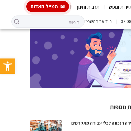
המייל האדום
יירות ונופש
תרבות וחינוך
כ"ד אב התשפ"ו
פתח סרגל 
 נוספות
רה הנכונה לכלי עבודה מתקדמים