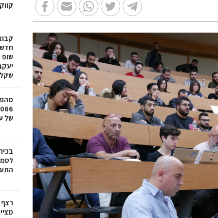
קווק
חדשי
שופ 
שקל
מהפכ
של עד ,000
בכיר
לסמי
התעש
רצף 
מציי