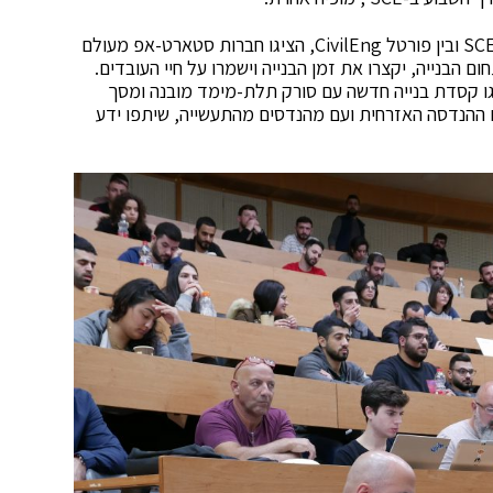
בכנס, פרי שיתוף פעולה בין המחלקה להנדסת בניין ב-SCE ובין פורטל CivilEng, הציגו חברות סטארט-אפ מעולם
ום הבנייה, יקצרו את זמן הבנייה וישמרו על חיי העובדים.
ברות שהגיעו לכנס, חברת iMeasure שהציגו קסדת בנייה חדשה עם סורק תלת-מימד מובנה ומסך
ההנדסה האזרחית ועם מהנדסים מהתעשייה, שיתפו ידע