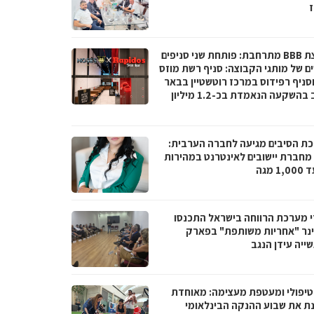
ז
קבוצת BBB מתרחבת: פותחת שני סניפים
ם של מותגי הקבוצה: סניף רשת מוזס
וסניף רפידוס במרכז רוטשטיין בבאר
יעקב בהשקעה הנאמדת בכ-1.2 מיליון
ת הסיבים מגיעה לחברה הערבית:
066 מחברת יישובים לאינטרנט במהירות
1 מגה
י מערכת הרווחה בישראל התכנסו
נר "אחריות משותפת" בפארק
ייה עידן הנגב
טיפולי ומעטפת מעצימה: מאוחדת
נת את שבוע ההנקה הבינלאומי