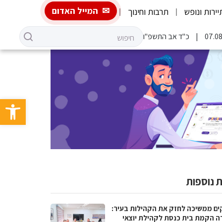
המייל האדום
יירות ונופש
תרבות וחינוך
כ"ד אב התשפ"ו
פתח סרגל 
 נוספות
ים ממשיכה לחזק את הקהילות בעיר:
ה הקמת בית כנסת לקהילת יוצאי