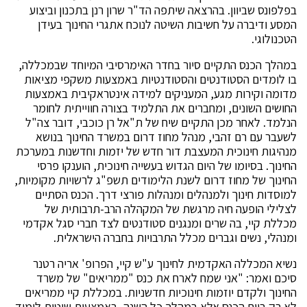
בפלפונס שביוון. בהרצאה שיתפה הד"ר שרון רנן בתכנון וביצוע
המסע ודיברה על חשיבות השיטה לנוכח אתגרי החינוך בעידן
הטכנולוגי.
במהלך הכנס התקיים סיור בחדר האימרסיבי המיוחד שבמכללה,
בו לומדים הסטודנטים והסטודנטיות באמצעות משקפי מציאות
מדומה וקירות מגע, המעניקים למידה אינטראקיבית באמצעות
החושים השונים, ומחברים את התלמיד בצורה חווייתית לחומר
הנלמד. לאחר מכן התקיים שיח של ת"אל רן כוכבי, דובר צה"ל
לשעבר עם רם זהבי, מנהל מחוז דרום במשרד החינוך בנושא
מנהיגות חינוכית המעצבת דור חדש של יזמות וחדשנות במערכת
החינוך. בסיומו של היום הגדוש בעשייה חינוכית, הוענקו פרסי
החינוך של מחוז דרום לשנת הלימודים תשפ"ג לרשויות מקומיות,
למוסדות חינוך ולמנהלים ומנהלות פורצי דרך. הכנס הסתיים
לצלילי הופעה חיה מרגשת של המקהלה הרב-תרבותית של
מכללת קיי, בה שרים ומנגנים סטודנטים לצד חברי סגל אקדמי
ומנהלי, נשים וגברים מכלל התרבויות בחברה הישראלית.
נשיא המכללה האקדמית לחינוך ע"ש קיי, הפרופ' אריה רטנר
סיכם ואמר: "אני שמח לארח את כנס "ממריאים" של משרד
החינוך ולקדם יוזמות חינוכיות חדשניות. במכללת קיי ממריאים
לא רק ביום הכנס אלא במהלך כל השנה, באמצעות שיטות לימוד