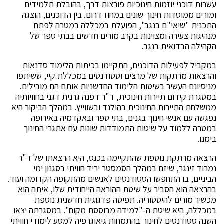
עשרות דוכני יוזמות חינוכיות פורצות דרך, בהובלת תלמידים
ומורים ממוסדות חינוך שונים במחוז דרום. בין הדוכנים, הוצגה
התכנית "שיאי"ם בנגב", הפועלת במכללה במטרה לפתח
מנהיגות צעירה ומצוינות בקרב מורים חדשים בבתי ספר של
הקהילה הבדואית בנגב.
במקביל לפעילות הדוכנים, התקיימו בכיתות הלימוד סדנאות
והרצאות מרתקות של מרצים וסטודנטים במכללת קיי, ששיתפו
מניסיונם העשיר בשיטות הלימוד החדשניות אותם הם מובילים.
במסגרת קידום תיירות חינוכית, ד"ר דפנה גרנית דגני בחוויותיה
ממשלחת התיירות החינוכית בהולנד ובשווייץ. במהלך הביקור היא
נפגשה עם אנשי חינוך בגנים, בתי ספר ובאקדמיה באירופה
במטרה ללמוד על שיטות התמודדות שונות עם אתגרי החינוך
בימנו.
הרצאה מרתקת נוספת שהתקיימה בכנס, היא הרצאתו של ד"ר
נמרוד זינגר, שיזם במהלך הסמסטר יריד חוויתי בסגנון ימי
הביניים, בו התחפשו הסטודנטים לאנשים מהתקופה הקדומה ועוד.
בהרצאה הוא הסביר על שיטת ההוראה הייחודית שלו, איתה הוא
מכשיר מורים להיסטוריה. תפיסה פדגוגית חדשנית נוספת
במכללה, היא שיטת ה-"למידה מבוססת מקום". במסגרתה יצאו
השנה סטודנטים לחינוך בהתמחות גיאוגרפיה למסע לימודי חוויתי