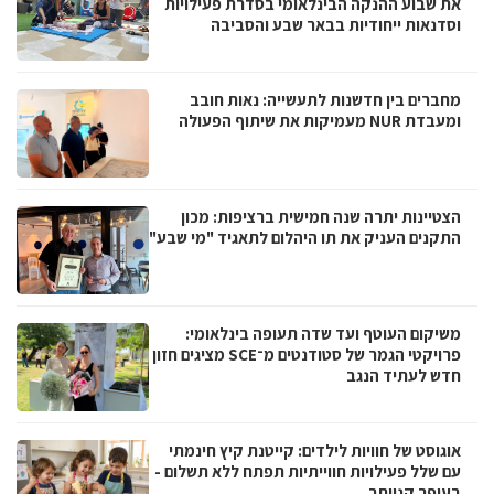
את שבוע ההנקה הבינלאומי בסדרת פעילויות
וסדנאות ייחודיות בבאר שבע והסביבה
מחברים בין חדשנות לתעשייה: נאות חובב
ומעבדת NUR מעמיקות את שיתוף הפעולה
הצטיינות יתרה שנה חמישית ברציפות: מכון
התקנים העניק את תו היהלום לתאגיד "מי שבע"
משיקום העוטף ועד שדה תעופה בינלאומי:
פרויקטי הגמר של סטודנטים מ־SCE מציגים חזון
חדש לעתיד הנגב
אוגוסט של חוויות לילדים: קייטנת קיץ חינמתי
עם שלל פעילויות חווייתיות תפתח ללא תשלום -
בעופר קניותר