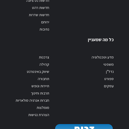
חדשות נס ציונה
חדשות רהט
חדשות שדרות
ירוחם
נתיבות
כל מה שמעניין
מדע וטכנולוגיה
צרכנות
משפטי
קהילה
נדל"ן
שיווק באינטרנט
ספורט
תחבורה
עסקים
תיירות ונופש
תרבות וחינוך
חברות אנרגיה סולאריות
מומלצות
הצהרת נגישות