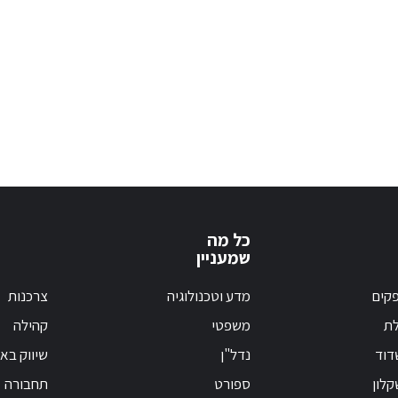
כל מה
שמעניין
קים
מדע וטכנולוגיה
צרכנות
לת
משפטי
קהילה
דוד
נדל"ן
שיווק בא
לון
ספורט
תחבורה