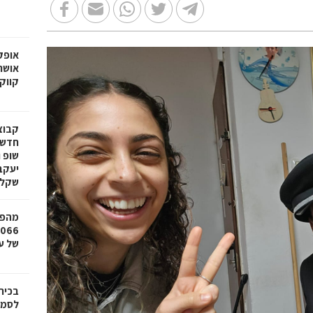
אופק
אושר
קווק
חדשי
שופ 
שקל
מהפכ
של עד ,000
בכיר
לסמי