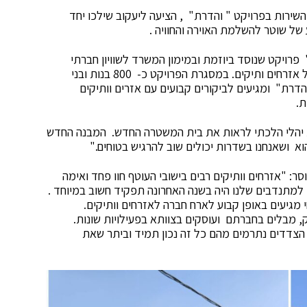
שירות בפרויקט " והדרת" , הציעה ליעקוב שילכו יחד
ל שוטר להשלמת האוירה והחוויה .
רויקט שנוסד ביוזמת ובמימון המשרד לשוויון חברתי
ומנוהל על ידי עמותת מטב ומיועד להפגת בדידותם של אזרחים ותיקים. במסגרת הפרויקט כ- 800 בנות ובני
דרת" ומגיעים לביקורים קבועים עם אזרים וותיקים
ת.
ת יהלי הלכתי לראות את בית המשטרה החדש. המבנה החדש
 ושאנחנו בשדרות יכולים שוב להרגיש בטוחים."
 "אזרחים וותיקים רבים בישובי העוטף חוו פחד ואימה
י ולכן למתנדבים שלנו היה בשנה האחרונה תפקיד חשוב במיוחד .
 מגיעים באופן קבוע לארח חברה לאזרחים וותיקים.
, מבלים בחברתם ועוסקים בצוותא בפעילויות שונות.
 הצדדים נתרמים מהם כל זה נכון תמיד וביתר שאת