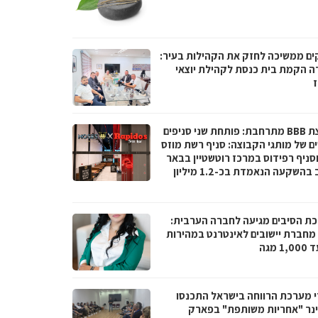
ים ממשיכה לחזק את הקהילות בעיר:
ה הקמת בית כנסת לקהילת יוצאי
ז
קבוצת BBB מתרחבת: פותחת שני סניפים
ם של מותגי הקבוצה: סניף רשת מוזס
וסניף רפידוס במרכז רוטשטיין בבאר
יעקב בהשקעה הנאמדת בכ-1.2 מיליון
ת הסיבים מגיעה לחברה הערבית:
066 מחברת יישובים לאינטרנט במהירות
1 מגה
י מערכת הרווחה בישראל התכנסו
נר "אחריות משותפת" בפארק