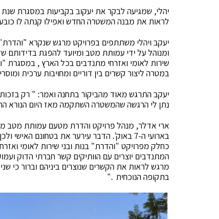
יהלי, שמגיעה לבקר את יעקוב בקביעות במסגרת שנת ה
לראות את מבנה המשטרה החדש ואפילו קנתה לו כובע ש
יעקב ויהלי משתתפים בפרויקט מרגש שנקרא "והדרת" פ
שירות לאומי ואזרחי מתנדבים בכל הארץ , במסגרת "וה
במטרה ליצור קשרים בין דוריים ומחויבות ערכית ומוסרי
יעקב התרגש מאוד מהביקור בתחנה ואמר: " רק בזכו
נתן לי הרגשה שהמשטרה השתקמה מאז היום הנורא ההוא
ארי אדלר, מנהל פרויקט והדרת מטעם עמותת מטב מוסר:
בארועי ה-7 באוק'. הדבר עירער את בטחונם האיש
כחלק מפרויקט "והדרת" בנות ובני שירות לאומי ואזרחי
המתנדבים יוצרים עם הוותיקים קשר חברתי הדוק ועמוק
מרגש לראות את הקשרים שנוצרים ביניהם וברור כי שני
בתקופה הנוכחית ."