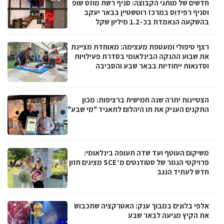
חדשים של מותגי הקבוצה: סניף רשת מוזס שופ
וסניף רפידוס במרכז רוטשטיין בבאר יעקב
בהשקעה הנאמדת בכ-1.2 מיליון שקל
רצף טיפולי ומעטפת מעצימה: מאוחדת מציינת
את שבוע ההנקה הבינלאומי בסדרת פעילויות
וסדנאות ייחודיות בבאר שבע והסביבה
הצטיינות יתרה שנה חמישית ברציפות: מכון
התקנים העניק את תו היהלום לתאגיד "מי שבע"
משיקום העוטף ועד שדה תעופה בינלאומי:
פרויקטי הגמר של סטודנטים מ־SCE מציגים חזון
חדש לעתיד הנגב
אלפי בלונים במבוך ענק: האטרקציה שתכבוש
את הקיץ מגיעה לבאר שבע