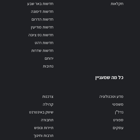
חקלאות
חדשות באר שבע
חדשות דימונה
חדשות הדרום
חדשות מודיעין
חדשות נס ציונה
חדשות רהט
חדשות שדרות
ירוחם
נתיבות
כל מה שמעניין
מדע וטכנולוגיה
צרכנות
משפטי
קהילה
נדל"ן
שיווק באינטרנט
ספורט
תחבורה
עסקים
תיירות ונופש
תרבות וחינוך