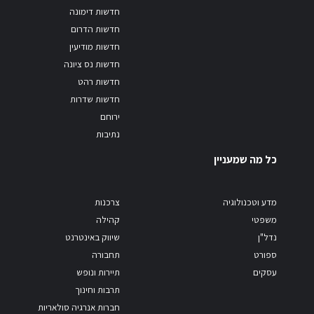
חדשות דימונה
חדשות הדרום
חדשות מודיעין
חדשות נס ציונה
חדשות רהט
חדשות שדרות
ירוחם
נתיבות
כל מה שמעניין
מדע וטכנולוגיה
צרכנות
משפטי
קהילה
נדל"ן
שיווק באינטרנט
ספורט
תחבורה
עסקים
תיירות ונופש
תרבות וחינוך
חברות אנרגיה סולאריות