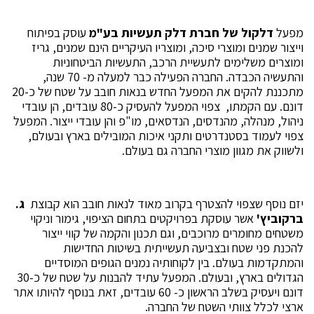
מפעל
דלקול של חברת דלק תעשיות בע"מ
עוסק בפיתוח
וייצור שמנים ומוצרי סיכה, ומוצריו העיקריים הינם שמנים, גריז
ומוצרים משלימים לתעשיית הרכב, התעשיות הביטחוניות
והתעשיה הכבדה. החברה הפעילה כבר למעלה מ- 70 שנה,
מתכננת להקים את המפעל החדש בנאות חובב על שטח של כ-20
דונם. עם הקמתו, צפוי המפעל להעסיק כ-80 עובדים, הן עובדי
ניהול, מנהלה, מהנדסים, הנדסאים, מו"פ והן עובדי ייצור. המפעל
צפוי לעמוד בסטנדרטים ותקני איכות המובילים בארץ ובעולם,
ולשווק את מגוון מוצרי החברה גם בעולם.
יזם נוסף שצפוי להצטרף בקרוב מאוד לנאות חובב הוא קבוצת
ג.
ברקוביץ'
אשר עוסקת בפרויקטים בתחום הציפוי, גימור וניקוי
משטחים מחומרים מרוכבים, וגם תכנון והקמה של קווי ייצור
להכנת פני שטח ובצביעה תעשייתית בשיטות החדישות
והמתקדמות בעולם. בין לקוחותיה נמנים הגופים המוסדיים
הגדולים בארץ, ובעולם. המפעל עתיד להבנות על שטח של כ-30
דונם ויעסיק בשלב הראשון כ- 60 עובדים, זאת בנוסף להיותו אתר
ארצי לכלל צוותי השטח של החברה.