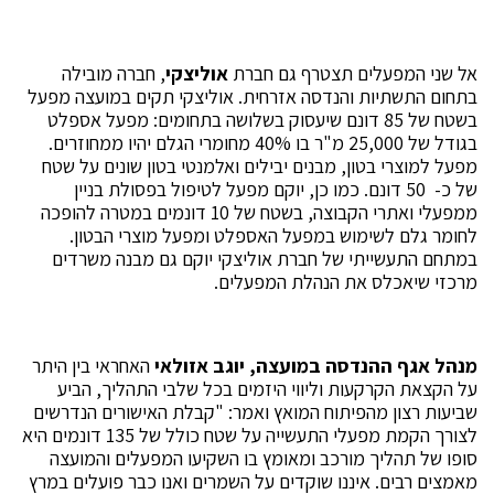
אל שני המפעלים תצטרף גם חברת
אוליצקי
, חברה מובילה
בתחום התשתיות והנדסה אזרחית. אוליצקי תקים במועצה מפעל
בשטח של 85 דונם שיעסוק בשלושה בתחומים: מפעל אספלט
בגודל של 25,000 מ"ר בו 40% מחומרי הגלם יהיו ממחוזרים.
מפעל למוצרי בטון, מבנים יבילים ואלמנטי בטון שונים על שטח
של כ- 50 דונם. כמו כן, יוקם מפעל לטיפול בפסולת בניין
ממפעלי ואתרי הקבוצה, בשטח של 10 דונמים במטרה להופכה
לחומר גלם לשימוש במפעל האספלט ומפעל מוצרי הבטון.
במתחם התעשייתי של חברת אוליצקי יוקם גם מבנה משרדים
מרכזי שיאכלס את הנהלת המפעלים.
מנהל אגף ההנדסה במועצה, יוגב אזולאי
האחראי בין היתר
על הקצאת הקרקעות וליווי היזמים בכל שלבי התהליך, הביע
שביעות רצון מהפיתוח המואץ ואמר: "קבלת האישורים הנדרשים
לצורך הקמת מפעלי התעשייה על שטח כולל של 135 דונמים היא
סופו של תהליך מורכב ומאומץ בו השקיעו המפעלים והמועצה
מאמצים רבים. איננו שוקדים על השמרים ואנו כבר פועלים במרץ