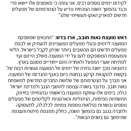
לקידום יזמים נוספים רבים. אני צופה כי מאמצים אלו יישאו פרי
וכבר בהמשך השנה הנוכחית נודיע על הצטרפותם של מפעלים
חדשים לפארק האקו-תעשייתי שלנו"
ראש מועצת נאות חובב, ארז בדש
: "התנאים שמספקת
המועצה ליזמים ובעלי מפעלים המעוניינים להעתיק או לבנות
מפעלים חדשים הם מהטובים ביותר שניתן לקבל בישראל. הליווי
והמעטפת המסופקים להם על ידי המועצה משלב הייזום ועד
לפתיחת שערי המפעל ולאחריה הינם ייחודיים מסוגם בארץ.
כתוצאה מכך ישנה נהירה של יזמים אל המועצה ועשרות רבות של
בקשות להקצאת קרקע נבחנות כיום באגף ההנדסה של המועצה.
אני מברך על הצטרפותם של שלושת החברים החדשים למשפחת
נאות חובב. מדובר בשורה עצומה לתושבי הנגב ולמדינת ישראל
כולה. בימים אלו עוסקת המועצה בראשותי ובהנחייתי בחיזוק
התשתיות הפיסיות, הניהוליות והארגוניות לקליטתם של מפעלים
נוספים ובשורות נפלאות נוספות צפויות לכלכלה, לתעסוקה
ולחברה בנגב גם בהמשך השנה, כחלק ממגמת פיתוח והעצמה
שתימשך גם בשנים הבאות".