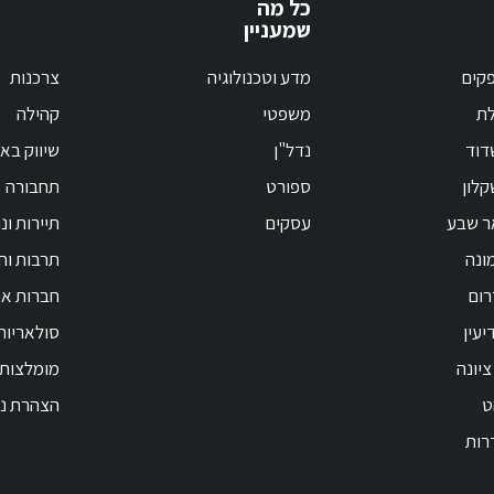
כל מה
שמעניין
קים
מדע וטכנולוגיה
צרכנות
לת
משפטי
קהילה
דוד
נדל"ן
שיווק בא
לון
ספורט
תחבורה
ר שבע
עסקים
תיירות ונ
ונה
תרבות וחי
רום
חברות אנ
יעין
סולאריות
ציונה
מומלצות
ט
הצהרת נג
רות