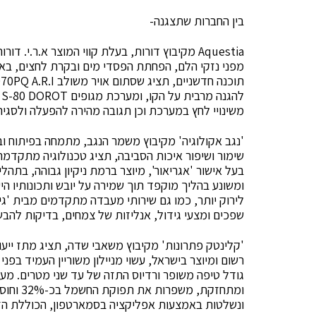
בין החברות שתצגנה-
מפני נזקי הלם, הפחתת הפסדי מים ובקרת לחצים, באמצע
ל
משינויי לחץ במערכת וכן תגובה מהירה להפעלה ולסגי
'נגב אקולוגיה' מקיבוץ משמר הנגב, מתמחה בפיתוח ובי
שימור ושיפור איכות הסביבה, תציג טכנולוגיה מתקדמת
בעל אישור 'אגריאור', מיוצר ברמת ניקיון גבוהה, בתה
ומשונע בהליך מוקפד תוך שמירה על יובש ותכונותיו ה
לירוק יותר, כמו גם שירותי מעבדה מתקדמים מבית '
שפכים ומצעי גידול, אנליזות של צמחים, בדיקות להבש
'קלינטק פתרונות' מקיבוץ משאבי שדה, תציג מתז ייעו
רשום ומיוצר בישראל, עשוי מניילון משוריין העמיד בפנ
גודל טיפה משופר ורדיוס התזה של עד שני מטרים. מ
ומתחזקת
ונשלטות באמצעות אפליקציה בסמארטפון, הכוללת הזנ