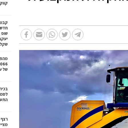
קווק
חדשי
שופ 
שקל
מהפכ
של עד ,000
בכיר
לסמי
התעש
רצף 
מציי