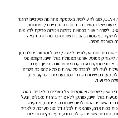
Aquestia מקיבוץ דורות, בעלת קווי המוצר א.ר.י. דורות ו-OCV, מובילה עולמית באספקת פתרונות מיטביים להגנה
ות שילוב מוצרים בתכנון ובפיתוח ייחודי, ופתרונות
תוכנה חדשניים, תציג שסתום אויר משולב D-070PQ A.R.I. לשחרור אוויר בכמויות גדולות ויכולות פריקת לחץ מים
הגנה מרבית על הקו, ומערכת מגופים S-80 DOROT להשקיה במקומות בהם נדרשת תגובה מהירה כתוצאה
רת מערכת המים.
ישום פתרונות אקולוגיים לאיסוף, טיפול ומחזור פסולת תוך
 לייצור קומפוסט אורגני מפסולת בעלי חיים. הקומפוסט
ליך אירובי מתקדם עם בקרת טמפרטורה, היפוך וערבוב,
יעילות לגידולים. לחברה סל שירותים מלא להפיכת השדה
גילת מעבדת שירות השדה' המבצעת סקרי קרקע, מים,
לת פרי ועוד.
די ראשון לשטיפה אוטומטית של פאנלים סולאריים, פטנט
י פגיעות בעלי חיים, מותקן ללא צורך בהזזת פאנלים, ובעל
ערכות השטיפה המודולריות שהחברה מפתחת, מתקינה
, משפרות את תפוקת החשמל בכ-32% וחוסכות בכוח אדם, מותאמות לכל גודל וסוג מערכת סולארית
ת תוכניות שטיפה וקבלת התרעות על תקלות ונזילות.