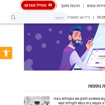
המייל האדום
יירות ונופש
תרבות וחינוך
כ"ה אב התשפ"ו
פתח סרגל 
 נוספות
ים ממשיכה לחזק את הקהילות בעיר:
ה הקמת בית כנסת לקהילת יוצאי