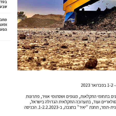
בסדר
שבע 
מחבר
הפעו
20
ם בתחומי החקלאות, מגופים ושסתומי אוויר, פתרונות
ולאריים ועוד, בתערוכה החקלאית הגדולה בישראל,
שתתקיים יומיים בט"ו בשבט, במו"פ ערבה תיכונה וצפונית-תמר, תחנת "יאיר" בחצבה, ב-1-2.2.2023. הכניסה