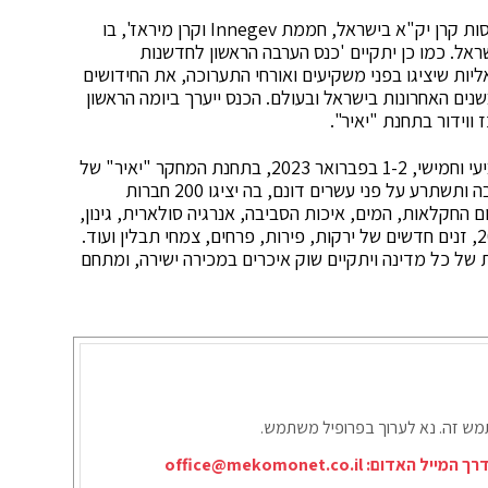
השנה כחלק מאירועי התערוכה הוקם ביתן חדשנות, בחסות קרן יק"א בישראל, חממת Innegev וקרן מיראז', בו
ק בישראל. כמו כן יתקיים 'כנס הערבה הראשון לחדשנות
ת שיציגו בפני משקיעים ואורחי התערוכה, את החידושים
ים האחרונות בישראל ובעולם. הכנס ייערך ביומה הראשון
התערוכה החקלאית הגדולה בישראל תתקיים בימים רביעי וחמישי, 1-2 בפברואר 2023, בתחנת המחקר "יאיר" של
מו"פ (מחקר ופיתוח) ערבה תיכונה וצפונית-תמר, בחצבה ותשתרע על פני עשרים דונם, בה יציגו 200 חברות
 החקלאות, המים, איכות הסביבה, אנרגיה סולארית, גינון,
רכבי שטח (טרקטורונים, אופנועים, ג'יפים) מדגמי 2023, זנים חדשים של ירקות, פירות, פרחים, צמחי תבלין ועוד.
ת של כל מדינה ויתקיים שוק איכרים במכירה ישירה, ומתחם
תמש זה. נא לערוך בפרופיל משתמש.
דרך המייל האדום:
office@mekomonet.co.il