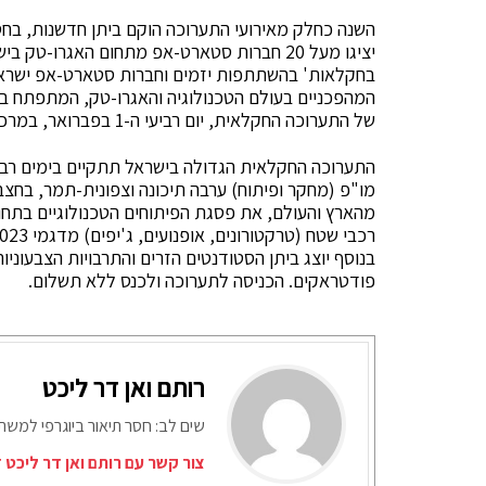
יציגו מעל 20 חברות סטארט-אפ מתחום האגרו-ט
בחקלאות' בהשתתפות יזמים וחברות סטארט-אפ ישראליו
המהפכניים בעולם הטכנולוגיה והאגרו-טק, המתפתח בשנ
של התערוכה החקלאית, יום רביעי ה-1 בפברואר, במרכז ווידור בתחנת "יאיר".
מהארץ והעולם, את פסגת הפיתוחים הטכנולוגיים בתחום
בנוסף יוצג ביתן הסטודנטים הזרים והתרבויות הצבעוניו
פודטראקים. הכניסה לתערוכה ולכנס ללא תשלום.
רותם ואן דר ליכט
שים לב: חסר תיאור ביוגרפי למש
צור קשר עם רותם ואן דר ליכט 