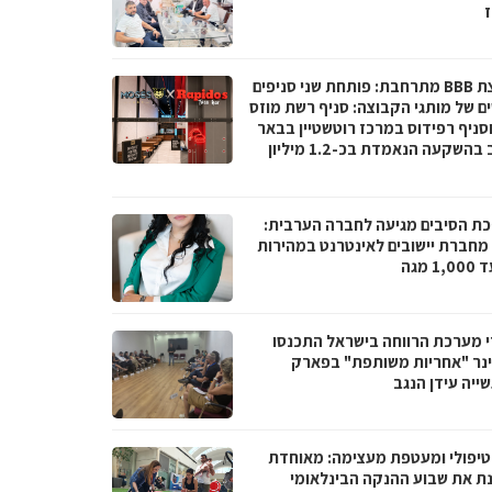
ז
קבוצת BBB מתרחבת: פותחת שני סניפים
ם של מותגי הקבוצה: סניף רשת מוזס
וסניף רפידוס במרכז רוטשטיין בבאר
יעקב בהשקעה הנאמדת בכ-1.2 מיליון
ת הסיבים מגיעה לחברה הערבית:
066 מחברת יישובים לאינטרנט במהירות
1 מגה
י מערכת הרווחה בישראל התכנסו
נר "אחריות משותפת" בפארק
ייה עידן הנגב
טיפולי ומעטפת מעצימה: מאוחדת
נת את שבוע ההנקה הבינלאומי