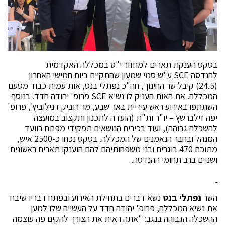
בטקס הענקת תארים למחזור י"ט במכללה האקדמית
להנדסה SCE ע"ש סמי שמעון שהתקיים ביום חמישי האחרון
(24.5) קיבל שר החינוך, חה"כ נפתלי בנט, אות עמית כבוד מטעם
המכללה. את האות העניק לו נשיא SCE פרופ' יהודה חדד. בנוסף
השתתפו באירוע ראש עיריית באר שבע, מר רוביק דנילוביץ', פרופ'
יפה זילברשץ – יו"ר ות"ת (הועדה לתכנון ותקצוב במועצה
להשכלה גבוהה), ועוד בכירים הנושאים תפקידי מפתח בוועד
המנהל ובחבר הנאמנים של המכללה. בטקס נכחו כ-2500 איש,
מתוכם 470 בוגרים ובני משפחותיהם להם הוענקו תארים ראשונים
ושניים ברב תחומי ההנדסה.
השר
נפתלי בנט
נשא דברים בתחילת האירוע ובפתח דבריו שיבח
את נשיא המכללה, פרופ' יהודה חדד על העשייה שלו למען
ההשכלה הגבוהה בנגב: "אתה ראית את הצורך להקים פה עוצמה