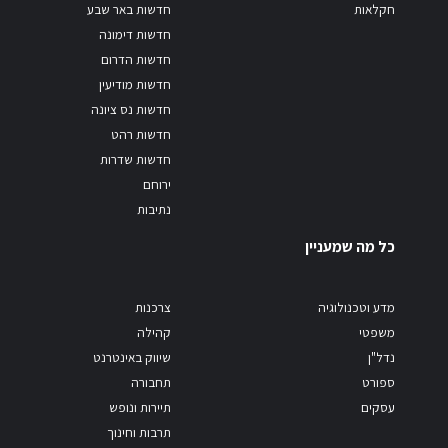
חקלאות
חדשות באר שבע
חדשות דימונה
חדשות הדרום
חדשות מודיעין
חדשות נס ציונה
חדשות רהט
חדשות שדרות
ירוחם
נתיבות
כל מה שמעניין
מדע וטכנולוגיה
צרכנות
משפטי
קהילה
נדל"ן
שיווק באינטרנט
ספורט
תחבורה
עסקים
תיירות ונופש
תרבות וחינוך