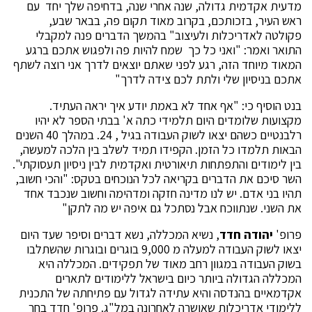
מדעית אקדמית גדולה, שנה אחרי שנה, בדחיפה שלך יחד עם
ראש העיר, בזכותכם, בקרוב מאוד תקום פה, בבאר שבע,
פקולטה לאדריכלות ולעיצוב" בהמשך הדברים פנה למקבלי
התואר ואמר: "ואני כל כך שמח להיות פה ולפגוש אתכם ברגע
המאוד מיוחד הזה, רגע לפני שאתם יוצאים לדרך אני רוצה לשתף
אתכם בניסיון שלי ולתת לכם צידה לדרך"
בנט הוסיף כי: "אף אחד לא באמת יודע איך יראה העתיד.
מקצועות שלומדים היום תלמידי כתה א' בבתי הספר לא יהיו
רלבנטיים כשהם יצאו לשוק העבודה בגיל , 24. במהלך 40 השנים
הבאות תלמדו כל הזמן. הקפידו תמיד לשלב בין הלכה למעשה,
בין לימודים והתפתחות תיאורטית ואקדמית לבין ניסיון תעסוקתי".
השר סיכם את הדברים בקריאה לכל הנוכחים בטקס: "והכי חשוב,
תהיו בני אדם. יש לנו מדינה חזקה ומדהימה וחשוב שנכבד אחד
את השני. שנתווכח אבל נסתכל גם איפה יש מה לתקן"
פרופ'
יהודה חדד
, נשיא המכללה, נשא דברים וסיפר שעד היום
יצאו לשוק העבודה למעלה מ 9,000 בוגרים ובוגרות שהשתלבו
בשוק העבודה במגוון רחב מאוד של תפקידים. המכללה היא
המכללה הגדולה ביותר כיום בישראל ללימודים לתארים
אקדמאיים בהנדסה והיא עתידה לגדול עם פתיחתה של התכנית
ללימודי אדריכלות שאושרה לאחרונה במל"ג. פרופ' חדד בחר