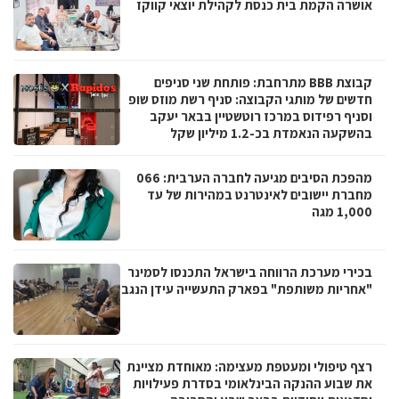
אושרה הקמת בית כנסת לקהילת יוצאי קווקז
קבוצת BBB מתרחבת: פותחת שני סניפים
חדשים של מותגי הקבוצה: סניף רשת מוזס שופ
וסניף רפידוס במרכז רוטשטיין בבאר יעקב
בהשקעה הנאמדת בכ-1.2 מיליון שקל
מהפכת הסיבים מגיעה לחברה הערבית: 066
מחברת יישובים לאינטרנט במהירות של עד
1,000 מגה
בכירי מערכת הרווחה בישראל התכנסו לסמינר
"אחריות משותפת" בפארק התעשייה עידן הנגב
רצף טיפולי ומעטפת מעצימה: מאוחדת מציינת
את שבוע ההנקה הבינלאומי בסדרת פעילויות