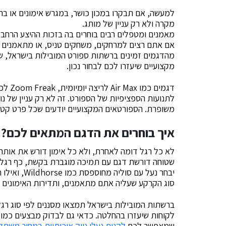
למעשה, אם תבקרו במכון כושר, במגרש אימונים או בת
מקרה ולא רק עניין של מותג.
מאמנים ומטפלים רבים בוחרים בה בזכות ההיצע הרחב ש
אם אתם רצים למרחקים, משחקים טניס, או מתאמנים פו
מהדגמים זמינים ברשתות ספורט המובילות בישראל, שם
מקצועיים שיעזרו לכם לבחור נכון.
לתנועות הספציפיות של הספורט. זה לא רק עניין של נוח
משופרת. הספורטאים המקצועיים יודעים שכל פרט קטן י
איך בוחרים את הדגם המתאים לכם?
לא כל רגל דומה לאחרת, ולא כל אימון דורש את אותה
שטוחה דורשת דגם עם תמיכה מוגברת בקשת, כף רגל רח
סוג הקרקע שעליה אתם מתאמנים, ותדירות האימונים –
ברשתות המובילות בישראל תמצאו מסננים לפי סוג רגל,
שמאפשר לכם
לקנות נעלי נייק איכותיות במחיר משתל