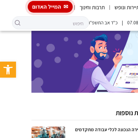
המייל האדום
יירות ונופש
תרבות וחינוך
כ"ד אב התשפ"ו
פתח סרגל 
 נוספות
רה הנכונה לכלי עבודה מתקדמים