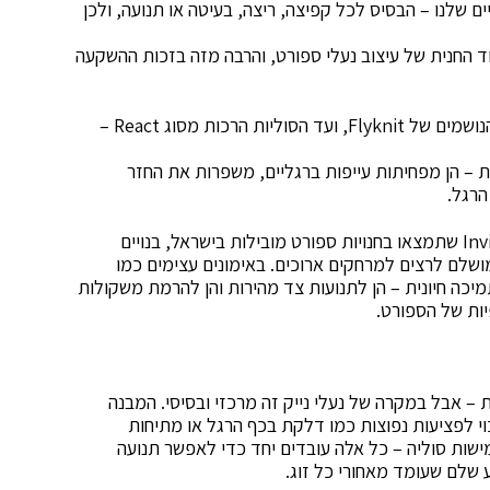
 שלנו – הבסיס לכל קפיצה, ריצה, בעיטה או תנועה, ולכן
ד החנית של עיצוב נעלי ספורט, והרבה מזה בזכות ההשקעה
מהכריות Air Zoom המפורסמות דרך הבדים הקלים והנושמים של Flyknit, ועד הסוליות הרכות מסוג React –
ת – הן מפחיתות עייפות ברגליים, משפרות את החזר
הרגל.
למשל, דגמים כמו ZoomX Vaporfly או Invincible Run שתמצאו בחנויות ספורט מובילות בישראל, בנויים
ושלם לרצים למרחקים ארוכים. באימונים עצימים כמו
 דגם Metcon מספק יציבות ותמיכה חיונית – הן לתנועות צד מהירות והן להרמת משקולות
ות של הספורט.
– אבל במקרה של נעלי נייק זה מרכזי ובסיסי. המבנה
וי לפציעות נפוצות כמו דלקת בכף הרגל או מתיחות
ישות סוליה – כל אלה עובדים יחד כדי לאפשר תנועה
שלם שעומד מאחורי כל זוג.