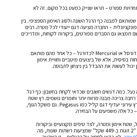
חרויות ספורט – תראו שנייק כמעט בכל מקום. זה לא
מותאם למבנה כף הרגל השונה ולסוג האימון הספציפי. בין
נקציונלית – החברה מציעה דגם ייעודי לכל מטרה. רבים
 תמצאו גם הסברים מפורטים, ביקורות לקוחות, ומדריכים
דגמים כמו Air Max לריצה יומיומית, Zoom Freak לכדורסל או Mercurial לכדורגל – כל אחד מהם מותאם
ות בסיסית, אלא של ביצועים מיטביים וחוויית אימון
כול לעשות את ההבדל בין ניצחון לתבוסה.
 נעל. כמה דגשים חשובים שכדאי לקחת בחשבון: כף רגל
בה צריכה מבנה מרווח יותר וחומרים נושמים. רץ שטח
יבחר נעל עם סוליה מחוספסת כמו Wildhorse, ואילו רץ עירוני יעדיף דגם קליל כמו Pegasus. גם משקל הגוף,
 כל אלה משפיעים על הבחירה.
 שטח אימון ומטרה, לצד טיפים מקצועיים וביקורות
לקוחות שיעזרו בהחלטה. כדאי גם לבדוק מבצעים כמו "2 זוגות ב-449 שקל" שמציעות רשתות שונות, מה
ם יותר
. לא כדאי לחסוך על הרגליים – זו השקעה