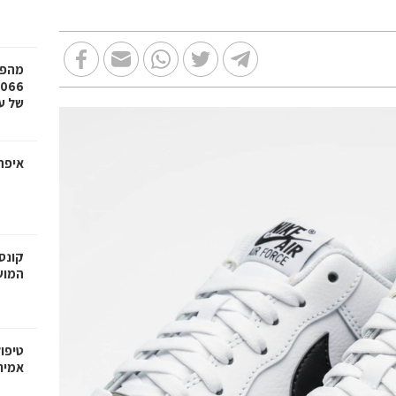
מהפכ
של עד ,000
איפה
קונס
המוש
טיפו
אמית