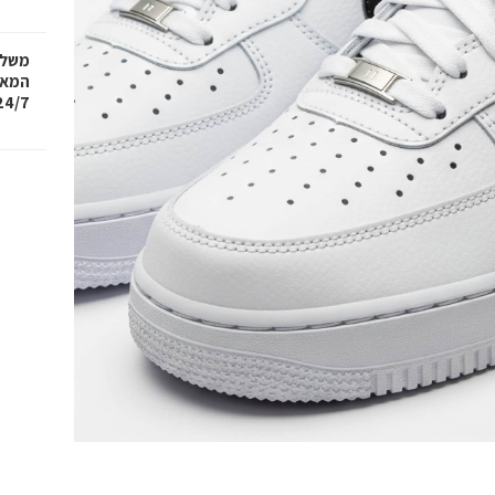
משלו
המאנ
24/7