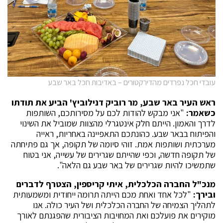
עובדי חכל נפרדים מהדירקטורים – באדיבות חכל באר שבע
ראש העיר באר שבע, מר רוביק דנילוביץ' הביע את תודתו
כשאמר:
"אני מבקש להודות לכם על מסירותכם, השותפות
לדרך והאמון. הייתם חלק אינטגרלי מהצוות שמוביל את השינוי
והפיתוח בבאר שבע. כהונתכם התאפיינה באחריות, ראייה
מערכתית ושותפות אמת. זוהי סיומה של תקופה, אך גם פתיחתה
של תקופה חדשה, וכפי שהייתם שגרירים של עשייה, אני בטוח
שתמשיכו להיות שגרירים של באר שבע גם הלאה".
מנכ"ל החברה הכלכלית, איתי קריספין, הצטרף לדברים
ובירך:
"לכל אחד ואחת מכם הייתה תרומה ייחודית ומשמעותית
לתהליך הצמיחה של החברה הכלכלית ושל העיר כולה. אנו
מוקירים את פועלכם ואת המחויבות הציבורית שהפגנתם לאורך