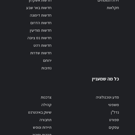
חקלאות
חדשות באר שבע
חדשות דימונה
חדשות הדרום
חדשות מודיעין
חדשות נס ציונה
חדשות רהט
חדשות שדרות
ירוחם
נתיבות
כל מה שמעניין
מדע וטכנולוגיה
צרכנות
משפטי
קהילה
נדל"ן
שיווק באינטרנט
ספורט
תחבורה
עסקים
תיירות ונופש
תרבות וחינוך