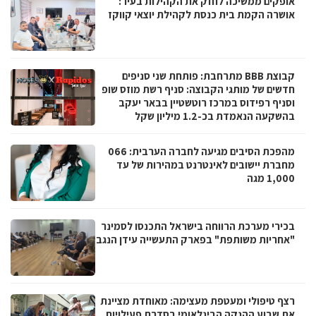
אופקים ממשיכה לחזק את הקהילות בעיר:
אושרה הקמת בית כנסת לקהילת יוצאי קווקז
קבוצת BBB מתרחבת: פותחת שני סניפים
חדשים של מותגי הקבוצה: סניף רשת מוזס שופ
וסניף רפידוס במרכז רוטשטיין בבאר יעקב
בהשקעה הנאמדת בכ-1.2 מיליון שקל
מהפכת הסיבים מגיעה לחברה הערבית: 066
מחברת יישובים לאינטרנט במהירות של עד
1,000 מגה
בכירי מערכת הרווחה בישראל התכנסו לסמינר
"אחריות משותפת" בפארק התעשייה עידן הנגב
רצף טיפולי ומעטפת מעצימה: מאוחדת מציינת
את שבוע ההנקה הבינלאומי בסדרת פעילויות