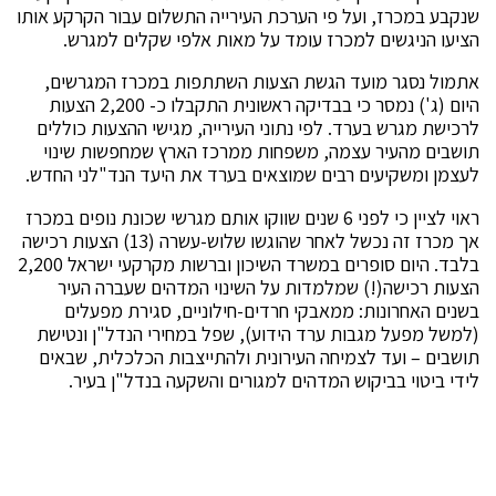
שנקבע במכרז, ועל פי הערכת העירייה התשלום עבור הקרקע אותו
הציעו הניגשים למכרז עומד על מאות אלפי שקלים למגרש.
אתמול נסגר מועד הגשת הצעות השתתפות במכרז המגרשים,
היום (ג') נמסר כי בבדיקה ראשונית התקבלו כ- 2,200 הצעות
לרכישת מגרש בערד. לפי נתוני העירייה, מגישי ההצעות כוללים
תושבים מהעיר עצמה, משפחות ממרכז הארץ שמחפשות שינוי
לעצמן ומשקיעים רבים שמוצאים בערד את היעד הנד"לני החדש.
ראוי לציין כי לפני 6 שנים שווקו אותם מגרשי שכונת נופים במכרז
אך מכרז זה נכשל לאחר שהוגשו שלוש-עשרה (13) הצעות רכישה
בלבד. היום סופרים במשרד השיכון וברשות מקרקעי ישראל 2,200
הצעות רכישה(!) שמלמדות על השינוי המדהים שעברה העיר
בשנים האחרונות: ממאבקי חרדים-חילוניים, סגירת מפעלים
(למשל מפעל מגבות ערד הידוע), שפל במחירי הנדל"ן ונטישת
תושבים – ועד לצמיחה העירונית ולהתייצבות הכלכלית, שבאים
לידי ביטוי בביקוש המדהים למגורים והשקעה בנדל"ן בעיר.