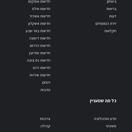
ביטחון
חדשות אופקים
בריאות
חדשות אילת
דעות
חדשות אשדוד
זירת המומחים
חדשות אשקלון
חקלאות
חדשות באר שבע
חדשות דימונה
חדשות הדרום
חדשות מודיעין
חדשות נס ציונה
חדשות רהט
חדשות שדרות
ירוחם
נתיבות
כל מה שמעניין
מדע וטכנולוגיה
צרכנות
משפטי
קהילה