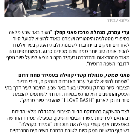
צילום- עמידר
עדי עמרם, מנהלת מרכז פאני קפלן
: "העיר באר שבע מלאה
בסיפורי נוסטלגיה והיסטוריה ושמחנו מאוד להוציא לפועל סיור
לאזרחים ותיקים בו יתחברו לשכונות ולבתי העסק בעיר וילמדו
להכיר אותה טוב יותר ממה שהם מכירים כרגע. המשתתפים נהנו
מאוד מההרצאות וההדרכה ובעתיד הקרוב נוציא לפועל סיור נוסף
לדוברי השפה הרוסית".
פאני שמשי, מנהלת קשרי קהילה בעמידר מחוז דרום
:
"שמחנו להוציא לפועל עבור האזרחים הוותיקים, דיירי הדיור
הציבורי סיור מרתק נוסטלגי בעיר באר שבע. החיבור לעיר דרך בתי
העסק והתושבים הוא מרגש במיוחד. תודתי לשותפינו להוצאת
סיור זה וכן לארגון "I LOVE BASH" שהעביר סיור מרתק".
לצד ההשקעה בתחזוקת הדיור הציבורי ובהגדלת מלאי הדירות
ובהתאם למדיניות משרד הבינוי והשיכון, מפעילה עמידר החדשה
באמצעות אגף קשרי קהילה את תוכניות "עמידר בקהילה"
בשיתוף הרשויות המקומיות לטובת הרחבת השירותים החברתיים