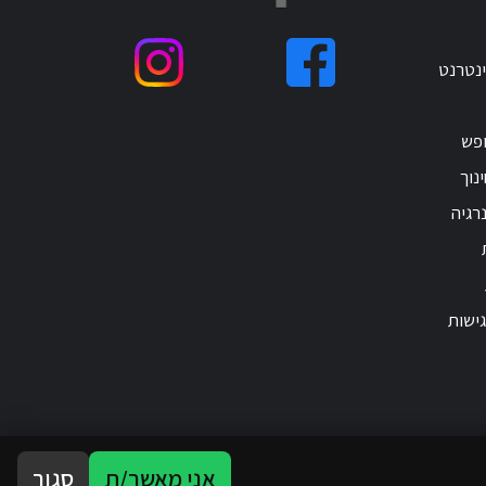
ינטרנט
ופש
נוך
רגיה
ישות
אני מאשר/ת
סגור