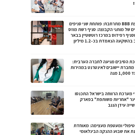
ז
קבוצת BBB מתרחבת: פותחת שני סניפים
ם של מותגי הקבוצה: סניף רשת מוזס
וסניף רפידוס במרכז רוטשטיין בבאר
יעקב בהשקעה הנאמדת בכ-1.2 מיליון
ת הסיבים מגיעה לחברה הערבית:
066 מחברת יישובים לאינטרנט במהירות
1 מגה
י מערכת הרווחה בישראל התכנסו
נר "אחריות משותפת" בפארק
ייה עידן הנגב
טיפולי ומעטפת מעצימה: מאוחדת
נת את שבוע ההנקה הבינלאומי