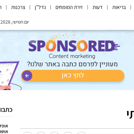
בריאות
דעות
זירת המומחים
נדל"ן
צרכנות
ת
יום חמישי, 06.08.2026
י
כתבות
אופק
אושר