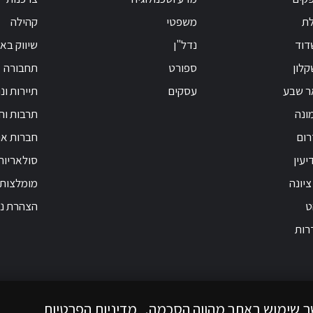
לת
משפטי
קהילה
דוד
נדל"ן
שיווק בא
לון
ספורט
תחבורה
ר שבע
עסקים
תיירות ונ
ונה
תרבות וחי
רום
חברות אנ
יעין
סולאריות
ציונה
מומלצות
ט
הצהרת נג
רות
ך שימוש באתר מהווה הסכמה.
מדיניות הפרטיות