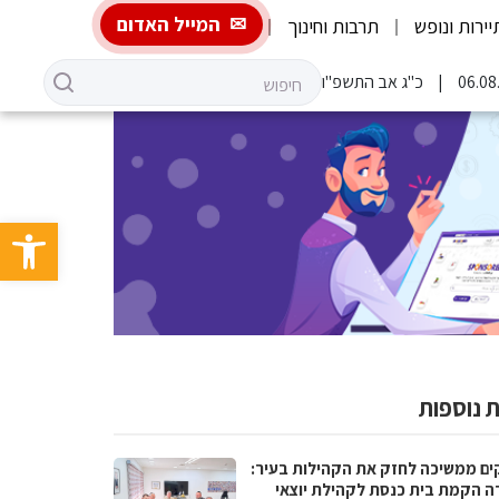
המייל האדום
יירות ונופש
תרבות וחינוך
כ"ג אב התשפ"ו
פתח סרגל 
 נוספות
ים ממשיכה לחזק את הקהילות בעיר:
ה הקמת בית כנסת לקהילת יוצאי