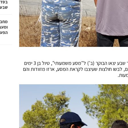
בסדר
שבע 
מחבר
הפעו
תלמידי כיתות ט'-יב' מבית ספר אמי"ת טכנולוגי בבאר שבע יצאו הבוקר (ב') ל"מסע משמעותי", טיול בן 3 ימים
ם, לבשו חולצות שעיצבו לקראת המסע, ארזו מזוודות והם
עות.