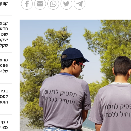
קווק
חדשי
שופ 
שקל
מהפכ
של עד ,000
בכיר
לסמי
התעש
רצף 
מציי