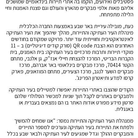
פסטיבלים ואירועים, הוקמו בה אתרי תיירות בינלאומיים שמושכים
אליהם מאות אלפי מבקרים מהארץ והעולם וגם סצנת האמנות וחיי
הלילה מתפתחת.
כעת, מובילה עיריית באר שבע באמצעות החברה הכלכלית
מינהלת העיר העתיקה והתיירות, מהלך שיהפוך את העיר העתיקה
לאינטראקטיבית וחווייתית עוד יותר. פרויקט שמקודם בחודשים
האחרונים הוא הצבת QR code (סורק קודים דיגיטליים) ב – 11
מוקדי תיירות ותרבות מרכזיים בעיר העתיקה: בית האמנים, בית
הקברות הבריטי, המרכז להנצחת חיילי אנז"ק, גן אלנבי, מתחם
הקטר 70414, מרכז מבקרים בינלאומי באר אברהם, מרכז
מבקרים השער לנגב, מרכז הצעירים, מתחם המוזאונים, פארק
קרסו למדע ותיאטרון הפרינג'.
הקודים שהוצבו באתרי התיירות יאפשרו למטיילים בעיר העתיקה
ולמבקרים באתרים לקבל תוך שניות למכשיר הסלולרי שלהם
סרטון מידע מפורט אודות האתר בו הם נמצאים בעברית או
באנגלית.
ממנהלת העיר העתיקה והתיירות נמסר: "אנו שמחים להמשיך
ולפתח את התיירות בעיר העתיקה ונערכים למספר התיירים
והמבקרים ההולך וגדל שמגיעים לעיר העתיקה ולבאר שבע בכלל