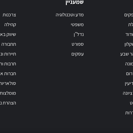
שמעניין
קים
מדע וטכנולוגיה
צרכנות
לת
משפטי
קהילה
דוד
נדל"ן
שיווק בא
לון
ספורט
תחבורה
ר שבע
עסקים
תיירות ונ
ונה
תרבות וחי
רום
חברות אנ
יעין
סולאריות
ציונה
מומלצות
ט
הצהרת נג
רות