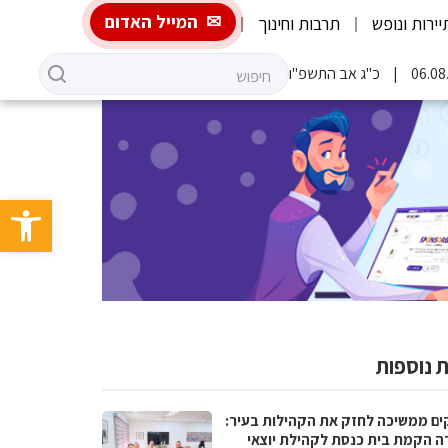
המייל האדום
יירות ונופש
תרבות וחינוך
כ"ג אב התשפ"ו
פתח סרגל 
 נוספות
ים ממשיכה לחזק את הקהילות בעיר:
ה הקמת בית כנסת לקהילת יוצאי