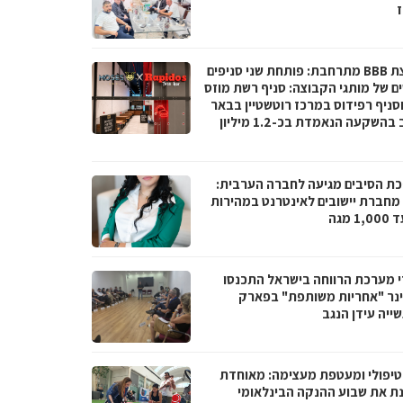
ז
קבוצת BBB מתרחבת: פותחת שני סניפים
ם של מותגי הקבוצה: סניף רשת מוזס
וסניף רפידוס במרכז רוטשטיין בבאר
יעקב בהשקעה הנאמדת בכ-1.2 מיליון
ת הסיבים מגיעה לחברה הערבית:
066 מחברת יישובים לאינטרנט במהירות
1 מגה
י מערכת הרווחה בישראל התכנסו
נר "אחריות משותפת" בפארק
ייה עידן הנגב
טיפולי ומעטפת מעצימה: מאוחדת
נת את שבוע ההנקה הבינלאומי