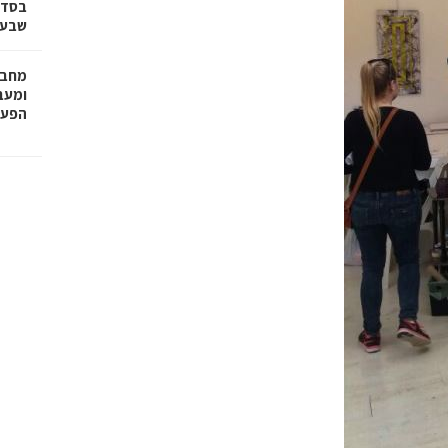
בסדר
שבע 
מחבר
הפעו