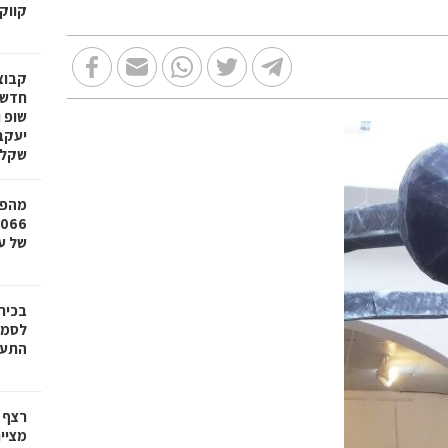
קווק
חדשי
שופ 
שקל
מהפכ
של עד ,000
בכיר
לסמי
התעש
רצף 
מציי