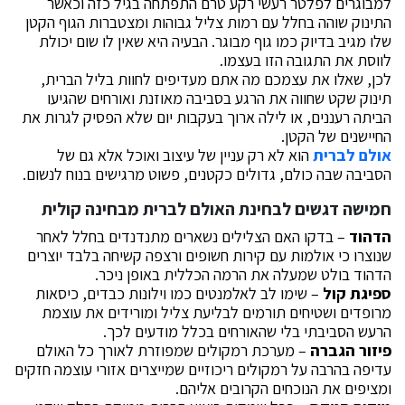
למבוגרים לפלטר רעשי רקע טרם התפתחה בגיל כזה וכאשר
התינוק שוהה בחלל עם רמות צליל גבוהות ומצטברות הגוף הקטן
שלו מגיב בדיוק כמו גוף מבוגר. הבעיה היא שאין לו שום יכולת
לווסת את התגובה הזו בעצמו.
לכן, שאלו את עצמכם מה אתם מעדיפים לחוות בליל הברית,
תינוק שקט שחווה את הרגע בסביבה מאוזנת ואורחים שהגיעו
הביתה רעננים, או לילה ארוך בעקבות יום שלא הפסיק לגרות את
החיישנים של הקטן.
אולם לברית
הוא לא רק עניין של עיצוב ואוכל אלא גם של
הסביבה שבה כולם, גדולים כקטנים, פשוט מרגישים בנוח לנשום.
חמישה דגשים לבחינת האולם לברית מבחינה קולית
הדהוד
– בדקו האם הצלילים נשארים מתנדנדים בחלל לאחר
שנוצרו כי אולמות עם קירות חשופים ורצפה קשיחה בלבד יוצרים
הדהוד בולט שמעלה את הרמה הכללית באופן ניכר.
ספיגת קול
– שימו לב לאלמנטים כמו וילונות כבדים, כיסאות
מרופדים ושטיחים תורמים לבליעת צליל ומורידים את עוצמת
הרעש הסביבתי בלי שהאורחים בכלל מודעים לכך.
פיזור הגברה
– מערכת רמקולים שמפוזרת לאורך כל האולם
עדיפה בהרבה על רמקולים ריכוזיים שמייצרים אזורי עוצמה חזקים
ומציפים את הנוכחים הקרובים אליהם.