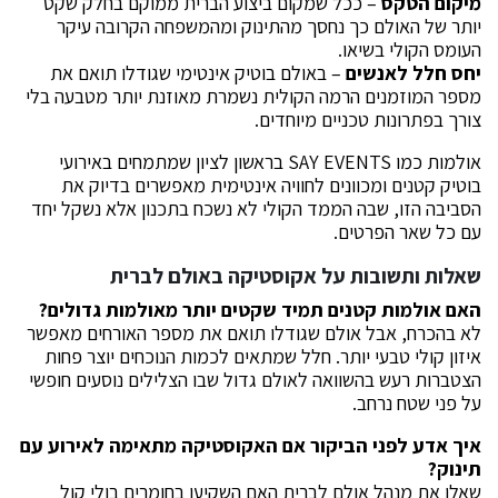
מיקום הטקס
– ככל שמקום ביצוע הברית ממוקם בחלק שקט
יותר של האולם כך נחסך מהתינוק ומהמשפחה הקרובה עיקר
העומס הקולי בשיאו.
יחס חלל לאנשים
– באולם בוטיק אינטימי שגודלו תואם את
מספר המוזמנים הרמה הקולית נשמרת מאוזנת יותר מטבעה בלי
צורך בפתרונות טכניים מיוחדים.
אולמות כמו SAY EVENTS בראשון לציון שמתמחים באירועי
בוטיק קטנים ומכוונים לחוויה אינטימית מאפשרים בדיוק את
הסביבה הזו, שבה הממד הקולי לא נשכח בתכנון אלא נשקל יחד
עם כל שאר הפרטים.
שאלות ותשובות על אקוסטיקה באולם לברית
האם אולמות קטנים תמיד שקטים יותר מאולמות גדולים?
לא בהכרח, אבל אולם שגודלו תואם את מספר האורחים מאפשר
איזון קולי טבעי יותר. חלל שמתאים לכמות הנוכחים יוצר פחות
הצטברות רעש בהשוואה לאולם גדול שבו הצלילים נוסעים חופשי
על פני שטח נרחב.
איך אדע לפני הביקור אם האקוסטיקה מתאימה לאירוע עם
תינוק?
שאלו את מנהל אולם לברית האם השקיעו בחומרים בולי קול