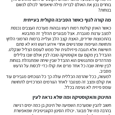
בוחרים נכון את האולם לברית מילה שיאפשר לכולם לנשום
בנוחות?
מה קורה לגוף כאשר הסביבה הקולית בעייתית
כאשר האוזן קולטת רמות רעש גבוהות מערכת העצבים נכנסת
למצב ערנות מוגברת. אצל מבוגרים תהליך זה מתבטא
בהתכווצות שרירים, האצת קצב הלב ועלייה ברמות הורמוני הלחץ
ותחושת העייפות שמרגישים אחרי אירוע רועש היא לא סתם
תשישות אלא תגובה פיזיולוגית של ממש לעומס הצליל שנקלט.
ההבדל בין מקום עם אקוסטיקה טובה לבין אולם שבו צלילים
מהדהדים ומתנגשים הוא ההבדל שבין שיחה שמתנהלת בנוחות
לבין שיחה שבה כל אחד מרים את קולו כדי לכסות על הרעש
מסביב.
למעשה, ככל שהרמה הכללית עולה כך כל הנוכחים מגבירים עוד
את קולם ומצב זה מצטבר לאחד הגורמים המרכזיים לתחושת
עומס פיזית לא נעימה בכלל.
התינוק והאקוסטיקה ומה שלא נראה לעין
חשוב להבין שמערכת השמיעה של תינוק בן כמה ימים רגישה
בהרבה מזו של מבוגר. יכולת הסינון הקוגניטיבית שמאפשרת