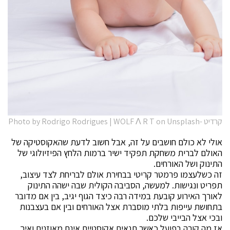
קרדיט -Photo by Rodrigo Rodrigues | WOLF Λ R T on Unsplash
אולי לא כולם חושבים על זה, אבל חשוב לדעת שהאקוסטיקה של
האולם לברית משחקת תפקיד ישיר ברמות הלחץ הפיזיולוגי של
התינוק ושל האורחים.
זה כשלעצמו פרמטר קריטי בבחירת אולם לבריחת לצד עיצוב,
תפריט ונגישות. למעשה, הסביבה הקולית שבה ישהה התינוק
לאורך האירוע קובעת במידה רבה כיצד הגוף יגיב, בין אם מדובר
בתחושת עייפות בלתי מוסברת אצל האורחים ובין אם בעצבנות
ובכי אצל הבייבי שלכם.
אז מה קורה בפועל כאשר תנאים אקוסטיים אינם מאוזנים ואיך