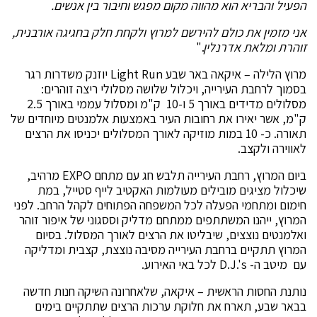
הפעיל והבריא הוא מהווה מקום מפגש וחיבור בין אנשים.
אני מזמין את כולם להירשם למרוץ ולקחת חלק בחגיגה אורבנית,
זוהרת ומלאת אדרנלין
."
מרוץ הלילה – איקאה באר שבע Light Run יוזנק משדרות רגר
בסמוך לרחבת העירייה, ויכלול שלושה מסלולי ריצה זוהרים:
מסלולים מדידים באורך 5 ו-10 ק"מ ומסלול עממי באורך 2.5
ק"מ, אשר יאירו את רחובות העיר באמצעות אלמנטים מיוחדים של
תאורה. כ- 10 במות מוזיקה לאורך המסלולים יכניסו את הרצים
לאווירה ולקצב.
ביום המרוץ, רחבת העירייה תלבש חג עם מתחם EXPO מרהיב,
שיכלול מציגים מובילים מעולמות האקטיב לייף סטייל, במת
חימום ומתחמי הפעלה לכל המשפחה הפתוחים לקהל הרחב. לפני
המרוץ, ייהנו המשתתפים ממתחם מדליק וססגוני של איפור זוהר
ואלמנטים נוצצים, שיבליטו את הרצים לאורך המסלול. בסיום
המרוץ תתקיים ברחבת העירייה מסיבה נוצצת, קצבית ומדליקה
עם מיטב ה- D.J.'s לכל באי האירוע.
נותנת החסות הראשית – איקאה, שלאחרונה השיקה חנות חדשה
בבאר שבע, תארח את חלוקת ערכות הרצים שתתקיים בימים