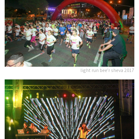
light run bee'r sheva 2017