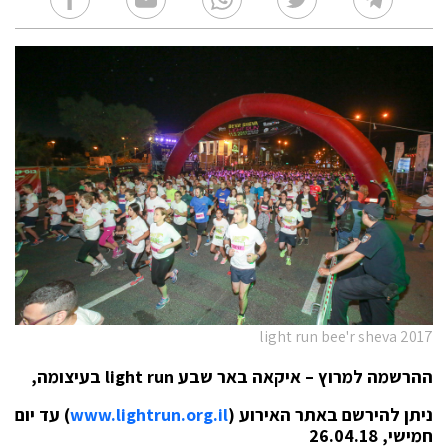
light run bee'r sheva 2017
ההרשמה למרוץ – איקאה באר שבע
light run
בעיצומה,
ניתן להירשם באתר האירוע (
www.lightrun.org.il
) עד יום
חמישי, 26.04.18