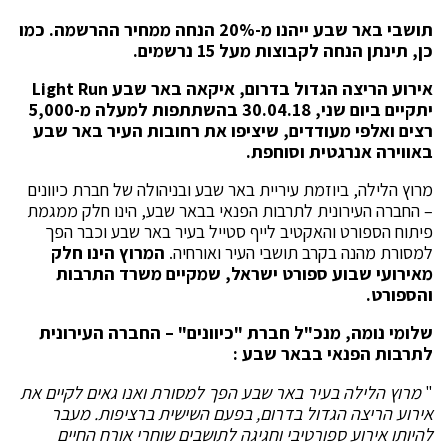
תושבי באר שבע ייהנו מ-20% הנחה ממחיר ההרשמה. כמו
כן, תינתן הנחה לקבוצות מעל 15 נרשמים.
אירוע הריצה הגדול בדרום, איקאה באר שבע
Light Run
יתקיים ביום שני, 30.04.18 בהשתתפות למעלה מ-5,000
רצים ואלפי מעודדים, שיציפו את רחובות העיר באר שבע
באווירה אנרגטית וסוחפת.
מרוץ הלילה, ביוזמת עיריית באר שבע ובניהולה של חברת כיוונים
– החברה העירונית לתרבות הפנאי בבאר שבע, הינו חלק ממגמת
פיתוח הספורט והאקטיב לייף סטייל בעיר באר שבע וכבר הפך
למסורת מהנה בקרב תושבי העיר ואורחיה.
המרוץ הינו חלק
מאירועי שבוע ספורט ישראל, שמקיים משרד התרבות
והספורט.
שלומי נומה, מנכ"ל חברת "כיוונים" – החברה העירונית
לתרבות הפנאי בבאר שבע :
"
מרוץ הלילה בעיר באר שבע הפך למסורת ואנו גאים לקיים את
אירוע הריצה הגדול בדרום, בפעם השישית ברציפות. מעבר
להיותו אירוע ספורטיבי וחגיגה לתושבים שוחרי אורח החיים