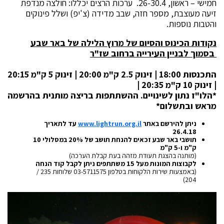
חמישי – ראשון, 26-30.4. ערכות הרצים יכללו: חולצה מנדפת
זיעה מעוצבת, מספר חזה, שבב מדידה (צ'יפ) ושלל פינוקים
והטבות נוספות.
נקודות הכינוס והסיום של מרוץ הלילה של באר שבע
בסמוך לבניין העירייה ברחוב שז"ר
התכנסות 18:00 | זינוק 2.5 ק"מ 20:00 | זינוק 5 ק"מ 20:15
| זינוק 10 ק"מ 20:35 |
*הלו"ז נתון לשינויים. ההשתתפות בריצה מותנית בהרשמה
מראש ובתשלום*
ניתן להירשם באתר
www.lightrun.org.il
עד לתאריך
26.4.18
תושבי באר שבע זכאים להנחת תושב של 20% במסלולי 10
ק"מ ו-5 ק"מ
(מותנה בהצגת תעודת מזהה בעת קבלת הערכה)
לקבוצות המונות מעל 15 משתתפים ניתן לקבל קוד הנחה
(באמצעות שירות הלקוחות בטלפון 03-5711575 שלוחות 235 /
204)