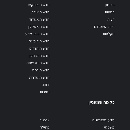
ביטחון
חדשות אופקים
בריאות
חדשות אילת
דעות
חדשות אשדוד
זירת המומחים
חדשות אשקלון
חקלאות
חדשות באר שבע
חדשות דימונה
חדשות הדרום
חדשות מודיעין
חדשות נס ציונה
חדשות רהט
חדשות שדרות
ירוחם
נתיבות
כל מה שמעניין
מדע וטכנולוגיה
צרכנות
משפטי
קהילה