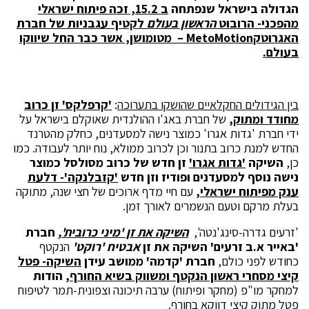
הגדולה בישראל שנפתחה
ב 15.2, זכה פיתוח ישראלי
מהפכני- הרובוט
הראשון בעולם
לקטיף עגבניות של חברת
האגרוטק
MetoMotion –
מטומושן, אשר כבר החל שיווקו
בעולם.
בין הגידולים החקלאיים שהושקו בתערוכה
:
'קרפלקס' זן כרוב
מחודד ומתוק,
של חברת באג'ו ההולנדית שאוקלם בישראל על
ידי חברת 'גדות אגרו' כמוצר נישה למסעדנים, כחלק מהטרנד
החדש למנת כרוב בתנור וכן לכרוב ממולא, נוח יותר לעבודה. כמו
כן,
השיקה
'גדות אגרו'
זן חדש של כרוב מסולסל כמוצר
נישה נוסף למסעדנים ופודיז וזן חדש
'קזבלנקה'- דלעת
ענק מפיתוח ישראלי
,
עם חיי מדף ארוכים של חצי שנה, מתוקה
בעלת מרקם וטעם הנשמרים לאורך זמן.
'זרעים גדרה-סינג'נטה',
השיקה את זן 'מיני כרובית'
,
חברת
'באייר א.ב זרעים' השיקה את זן
אבטיח 'רוקט'
הנקטף
כחודש לפני כולם,
חברת 'קדמה' ממושב עידן
השיקה- פטל
קיצי מסחרי ראשון הנקטף ומשווק בשיא החורף
, הודות
למחקר מו"פ (מחקר ופיתוח) ערבה תיכונה וצפונית-תמר לטיפוח
פטל מתוק קיצי דווקא בחורף.