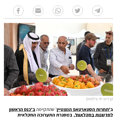
קרדיט: יוד צילומים
ב
'תחרות הסטארטאפ המצטיין
' שהתקיימה
ב'כנס הראשון
לחדשנות בחקלאות'
, במסגרת התערוכה החקלאית