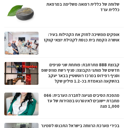
שלוחה של כללית רפואה משלימה במרפאת
כללית ערד
אופקים ממשיכה לחזק את הקהילות בעיר:
אושרה הקמת בית כנסת לקהילת יוצאי קווקז
קבוצת BBB מתרחבת: פותחת שני סניפים
חדשים של מותגי הקבוצה: סניף רשת מוזס שופ
וסניף רפידוס במרכז רוטשטיין בבאר יעקב
בהשקעה הנאמדת בכ-1.2 מיליון שקל
מהפכת הסיבים מגיעה לחברה הערבית: 066
מחברת יישובים לאינטרנט במהירות של עד
1,000 מגה
בכירי מערכת הרווחה בישראל התכנסו לסמינר