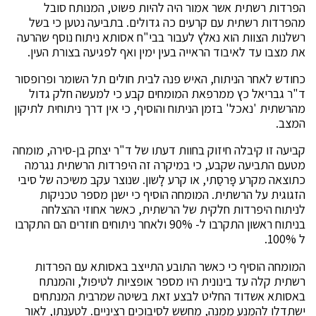
הפרדות רשתית אשר אמור היה להיות פשוט, המנותח סובל
מהפרדות רשתית עם קרעים כה גדולים. בתביעה נטען כי בשל
רשלנות הצוות הוא נאלץ לעבור בבי"ח אסותא ניתוח נוסף שהרעה
את מצבו עד לאיבוד הראייה בעין ימין ואף לפגיעה בצורת העין.
כחודש לאחר הניתוח, האיש פנה לבית חולים תל השומר ופרופסור
ד"ר גבריאל כץ ממרפאת המומחים קבע כי למעשה חלק גדול
מהרשתית 'נאכל' בזמן הניתוח והוסיף, כי אין דרך ניתוחית לתיקון
המצב.
קביעה זו קיבלה חיזוק בחוות דעתו של ד"ר יצחק בן-סירה, מומחה
מטעם התביעה שקבע, כי במיקרה זה היפרדות הרשתית נגרמה
כתוצאה מקרע פָּרסַתי, או קרע לָשון. שנוצר עקב משיכה של סיבי
הזגוגית על הרשתית. המומחה הוסיף כי ישנן מספר טכניקות
לניתוח היפרדות חלקית של הרשתית, כאשר אחוזי ההצלחה
בניתוח ראשון התקרבו ל- 90% ולאחר ניתוחים חוזרים הם התקרבו
ל 100%.
המומחה הוסיף כי כאשר התובע התייצב באסותא עם הפרדות
רשתית קלה עד בינונית היו מספר אופציות לטיפול, והמנתח
באסותא אשדוד החליט לבצע זאת בשיטה שמרבית המנתחים
ישתדלו להמנע ממנה, מחשש לסיבוכים רציניים. לטענתו, לאור