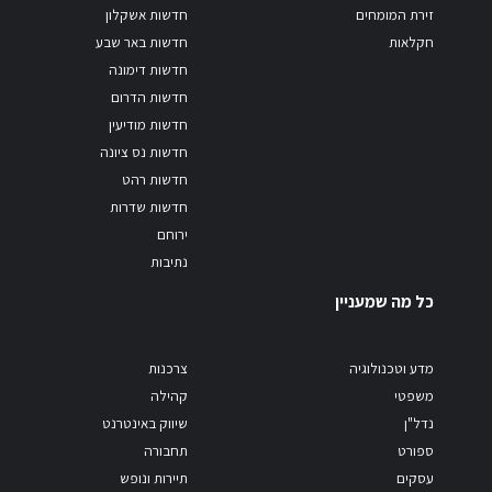
זירת המומחים
חדשות אשקלון
חקלאות
חדשות באר שבע
חדשות דימונה
חדשות הדרום
חדשות מודיעין
חדשות נס ציונה
חדשות רהט
חדשות שדרות
ירוחם
נתיבות
כל מה שמעניין
מדע וטכנולוגיה
צרכנות
משפטי
קהילה
נדל"ן
שיווק באינטרנט
ספורט
תחבורה
עסקים
תיירות ונופש