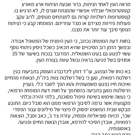
מראה העין לאחר הניתוח, ברור שבעת הניתוח ארע מאורע
קטסטרופאלי שבלתי אפשרי שהמנתח שגרם לו, לא הרגיש בו.
קטסטרופות רשלניות קורות גם למנתחים מנוסים, לרוב עקב
פעולות פזיזות מצידם או מצד עוזריהם. המומחה קבע כי הניתוח
הנוסף סיבך עוד יותר את מצבו.
בחוות דעת המומחה נכתב, כי העין הימנית של המטופל אבודה
ובמשך הזמן רוב הסיכויים שהיא תכאיב כשכל ניסיון ניתוחי נוסף
עשוי לפגוע גם בעינו השמאלית. המדובר בנכות בשיעור של 35
אחוזים בשל פגיעה בראיה ובשל עיוות בצורת העין.
בא כוחו של הנפגע, עו"ד דותן לינדנברג העוסק בתביעות בגין
רשלנות רפואית, טען כי בשל רשלנות צוות ביה"ח, הנאותיו מהחיים
ואיכות חייו נפגעו משמעותית והוא הפך לשבר כלי. בעניין
הרשלנות נטען בתביעה בהסתמך על חוות דעת המומחה הרפואי,
כי נעשה שימוש בשיטת טיפול מסוכנת, בלתי זהירה ובלתי
מקצועית אשר גרמה לסיבוך הרפואי ממנו הוא סובל כיום. התובע
מבקש שבית המשפט יפסוק לו פיצוי של מיליונים עבור הפסדי
שכר, זכויות סוציאליות ופנסיה, עזרת צד ג', כאב וסבל, הוצאות
רפואיות, אובדן הסיכוי להירפא, אובדן הנאות החיים ופגיעה
באוטונומיה.
טרם הוגש כתב הגנה.