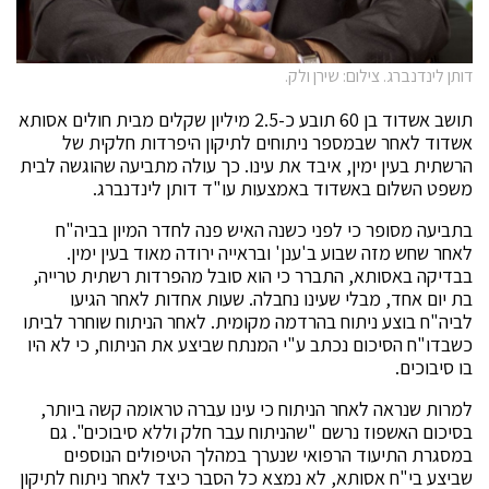
דותן לינדנברג. צילום: שירן ולק.
תושב אשדוד בן 60 תובע כ-2.5 מיליון שקלים מבית חולים אסותא
אשדוד לאחר שבמספר ניתוחים לתיקון היפרדות חלקית של
הרשתית בעין ימין, איבד את עינו. כך עולה מתביעה שהוגשה לבית
משפט השלום באשדוד באמצעות עו"ד דותן לינדנברג.
בתביעה מסופר כי לפני כשנה האיש פנה לחדר המיון בביה"ח
לאחר שחש מזה שבוע ב'ענן' ובראייה ירודה מאוד בעין ימין.
בבדיקה באסותא, התברר כי הוא סובל מהפרדות רשתית טרייה,
בת יום אחד, מבלי שעינו נחבלה. שעות אחדות לאחר הגיעו
לביה"ח בוצע ניתוח בהרדמה מקומית. לאחר הניתוח שוחרר לביתו
כשבדו"ח הסיכום נכתב ע"י המנתח שביצע את הניתוח, כי לא היו
בו סיבוכים.
למרות שנראה לאחר הניתוח כי עינו עברה טראומה קשה ביותר,
בסיכום האשפוז נרשם "שהניתוח עבר חלק וללא סיבוכים". גם
במסגרת התיעוד הרפואי שנערך במהלך הטיפולים הנוספים
שביצע בי"ח אסותא, לא נמצא כל הסבר כיצד לאחר ניתוח לתיקון