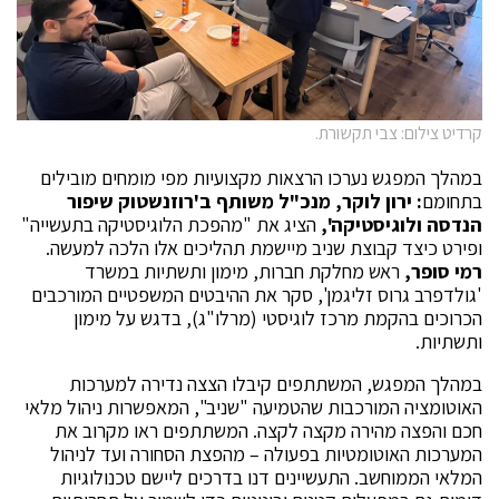
קרדיט צילום: צבי תקשורת.
במהלך המפגש נערכו הרצאות מקצועיות מפי מומחים מובילים
בתחומם
: ירון לוקר, מנכ"ל משותף ב'רוזנשטוק שיפור
הנדסה ולוגיסטיקה',
הציג את "מהפכת הלוגיסטיקה בתעשייה"
ופירט כיצד קבוצת שניב מיישמת תהליכים אלו הלכה למעשה.
רמי סופר,
ראש מחלקת חברות, מימון ותשתיות במשרד
'גולדפרב גרוס זליגמן', סקר את ההיבטים המשפטיים המורכבים
הכרוכים בהקמת מרכז לוגיסטי (מרלו"ג), בדגש על מימון
ותשתיות.
במהלך המפגש, המשתתפים קיבלו הצצה נדירה למערכות
האוטומציה המורכבות שהטמיעה "שניב", המאפשרות ניהול מלאי
חכם והפצה מהירה מקצה לקצה. המשתתפים ראו מקרוב את
המערכות האוטומטיות בפעולה – מהפצת הסחורה ועד לניהול
המלאי הממוחשב. התעשיינים דנו בדרכים ליישם טכנולוגיות