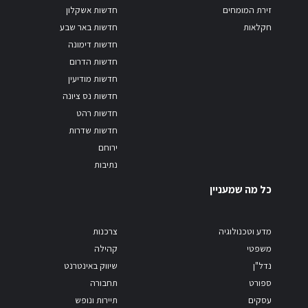
זירת המומחים
חדשות אשקלון
חקלאות
חדשות באר שבע
חדשות דימונה
חדשות הדרום
חדשות מודיעין
חדשות נס ציונה
חדשות רהט
חדשות שדרות
ירוחם
נתיבות
כל מה שמעניין
מדע וטכנולוגיה
צרכנות
משפטי
קהילה
נדל"ן
שיווק באינטרנט
ספורט
תחבורה
עסקים
תיירות ונופש