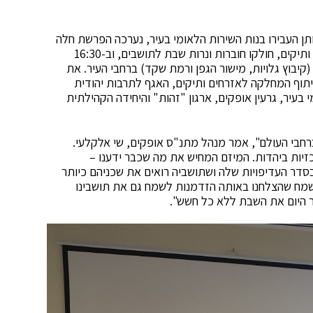
תן העבירו בנות השירות הלאומי בעיר, נערכה הפרשת חלה
משותפת במועדון לניצולי שואה של המחלקה לאזרחים ותיקים, חולקו חוברות ונרות שבת לתושבים, וב-16:30
בוץ גלויות, מישור הגפן ורמת שקד) ברחבי העיר. את
תוף המחלקה לאזרחים ותיקים, האגף לתרבות יהודית
 בעיר, גרעין אופקים, ארגון "זהות" והיחידה הקהילתית
ברחבי העולם", אמר מנהל מתנ"ס אופקים, שי אלקלעי.
יות ביהדות. המיזם המחיש את מה שכבר ידענו –
דר העדיפויות שלה ושתושביה רואים את שכניהם כיותר
שמח שהצלחנו באותה הזדמנות לשמח גם את תושבינו
ור היום את השבת ללא כל חשש".