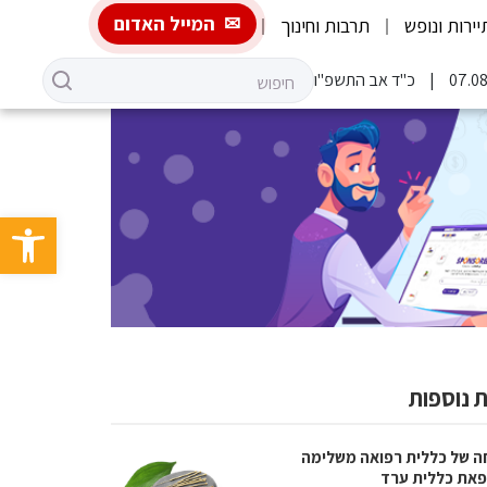
המייל האדום
יירות ונופש
תרבות וחינוך
כ"ד אב התשפ"ו
פתח סרגל 
 נוספות
ה של כללית רפואה משלימה
את כללית ערד