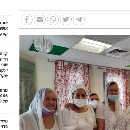
אופק
אושר
קווק
חדשי
שופ 
שקל
מהפכ
של עד ,000
משיק