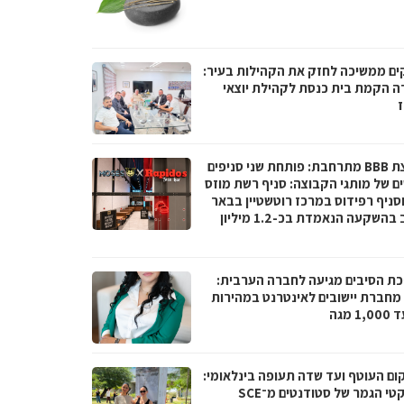
ים ממשיכה לחזק את הקהילות בעיר:
ה הקמת בית כנסת לקהילת יוצאי
ז
קבוצת BBB מתרחבת: פותחת שני סניפים
ם של מותגי הקבוצה: סניף רשת מוזס
וסניף רפידוס במרכז רוטשטיין בבאר
יעקב בהשקעה הנאמדת בכ-1.2 מיליון
ת הסיבים מגיעה לחברה הערבית:
066 מחברת יישובים לאינטרנט במהירות
1 מגה
ום העוטף ועד שדה תעופה בינלאומי:
פרויקטי הגמר של סטודנטים מ־SCE