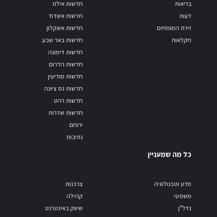
בריאות
חדשות אילת
דעות
חדשות אשדוד
זירת המומחים
חדשות אשקלון
חקלאות
חדשות באר שבע
חדשות דימונה
חדשות הדרום
חדשות מודיעין
חדשות נס ציונה
חדשות רהט
חדשות שדרות
ירוחם
נתיבות
כל מה שמעניין
מדע וטכנולוגיה
צרכנות
משפטי
קהילה
נדל"ן
שיווק באינטרנט