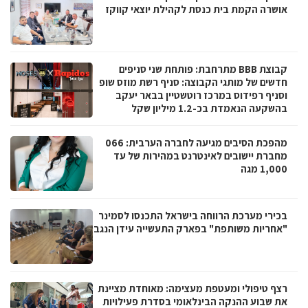
אושרה הקמת בית כנסת לקהילת יוצאי קווקז
קבוצת BBB מתרחבת: פותחת שני סניפים
חדשים של מותגי הקבוצה: סניף רשת מוזס שופ
וסניף רפידוס במרכז רוטשטיין בבאר יעקב
בהשקעה הנאמדת בכ-1.2 מיליון שקל
מהפכת הסיבים מגיעה לחברה הערבית: 066
מחברת יישובים לאינטרנט במהירות של עד
1,000 מגה
בכירי מערכת הרווחה בישראל התכנסו לסמינר
"אחריות משותפת" בפארק התעשייה עידן הנגב
רצף טיפולי ומעטפת מעצימה: מאוחדת מציינת
את שבוע ההנקה הבינלאומי בסדרת פעילויות