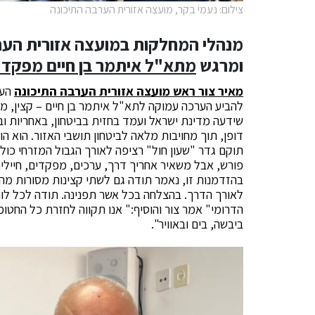
צילום: נעמי בקר, מועצה אזורית הערבה התיכונה
מנהלי המחלקות במועצה אזורית הערב
ומרגש
מתא"ל איתמר בן חיים מפקד אוגדה 80, הפו
מאיר צור ראש מועצה אזורית הערבה התיכונה
הענ
להביע הערכה עמוקה לתא"ל איתמר בן חיים – קצין, מ
שידעה מדינת ישראל ועמד בחזית בביטחון, באחריות וב
דופן, תוך מחויבות מלאה לביטחון תושבי האזור. הוא הו
תוקם גדר "שעון חול" רציפה לאורך הגבול המזרחי כו
פורש, אבל משאיר אחריך דרך, ערכים, מפקדים, חיילי
בהזדמנות זו, נאמר תודה גם לשתי קצינות מסורות מהא
הדרומי" אמר צור והוסיף:" אנו תקווה לחזרת כל החטופ
ביבשה, בים ובאוויר".