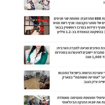
ז
קבוצת BBB מתרחבת: פותחת שני סניפים
ם של מותגי הקבוצה: סניף רשת מוזס
וסניף רפידוס במרכז רוטשטיין בבאר
יעקב בהשקעה הנאמדת בכ-1.2 מיליון
ת הסיבים מגיעה לחברה הערבית:
066 מחברת יישובים לאינטרנט במהירות
1 מגה
י מערכת הרווחה בישראל התכנסו
נר "אחריות משותפת" בפארק
ייה עידן הנגב
טיפולי ומעטפת מעצימה: מאוחדת
נת את שבוע ההנקה הבינלאומי