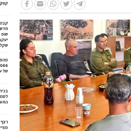
קווק
חדשי
שופ 
שקל
מהפכ
של עד ,000
בכיר
לסמי
התעש
רצף 
מציי