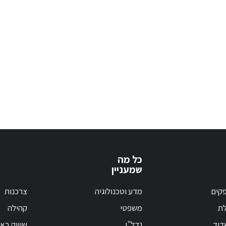
כל מה
שמעניין
קים
מדע וטכנולוגיה
צרכנות
לת
משפטי
קהילה
דוד
נדל"ן
שיווק בא