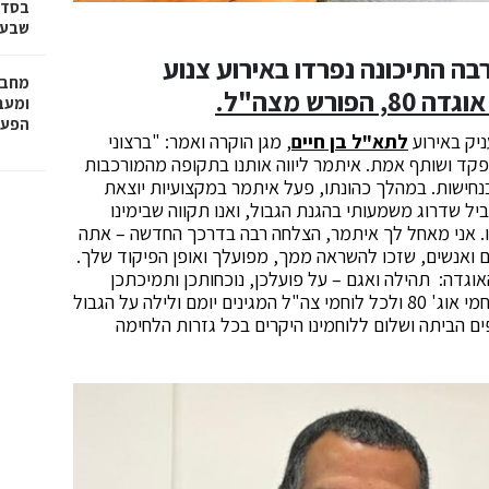
בסדר
שבע 
ה התיכונה נפרדו באירוע צנוע
מחבר
רש מצה"ל.
הפעו
יק באירוע
לתא"ל בן חיים
, מגן הוקרה ואמר: "ברצוני
פקד ושותף אמת. איתמר ליווה אותנו בתקופה מהמורכבות
נחישות. במהלך כהונתו, פעל איתמר במקצועיות יוצאת
ביל שדרוג משמעותי בהגנת הגבול, ואנו תקווה שבימינו
לו. אני מאחל לך איתמר, הצלחה רבה בדרכך החדשה – אתה
ם ואנשים, שזכו להשראה ממך, מפועלך ואופן הפיקוד שלך.
וגדה: תהילה ואגם – על פועלכן, נוכחותכן ותמיכתכן
לאורך הדרך. בהצלחה בכל אשר תפנינה. תודה לכל לוחמי אוג' 80 ולכל לוחמי צה"ל המגינים יומם ולילה על הגבול
ים הביתה ושלום ללוחמינו היקרים בכל גזרות הלחימה