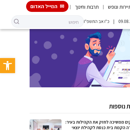
המייל האדום
יירות ונופש
תרבות וחינוך
כ"ו אב התשפ"ו
פתח סרגל 
 נוספות
ים ממשיכה לחזק את הקהילות בעיר:
ה הקמת בית כנסת לקהילת יוצאי