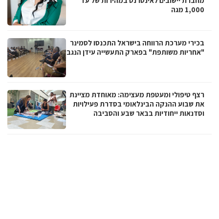
מחברת יישובים לאינטרנט במהירות של עד
1,000 מגה
בכירי מערכת הרווחה בישראל התכנסו לסמינר
"אחריות משותפת" בפארק התעשייה עידן הנגב
רצף טיפולי ומעטפת מעצימה: מאוחדת מציינת
את שבוע ההנקה הבינלאומי בסדרת פעילויות
וסדנאות ייחודיות בבאר שבע והסביבה