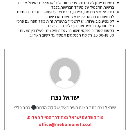
השירות יינתן לילדים תלמידי כיתות א'-ב' שנמצאים בטיפול שירות
בריאות התלמיד של משרד הבריאות בלבד.
חיסון MMRV (אדמת, חצבת, חזרת ואבעבועות- רוח) יינתן בהתאם
להנחיות תכנית החיסונים של משרד הבריאות.
למעוניינים בשירות, יש להצטייד בתעודת זהות כולל ספח עם פרטי
הילד ופנקס חיסונים ויתבצע בליווי הורה בלבד.
בקשות לשחזור פנקסי חיסונים ועמדת חיסונים יפעלו בין השעות
16:00-18:00. חלוקת הפנקסים תמשך עד לסיום האירוע.
ישראל נצח
ישראל נצח כתב בצוות העיתונאים של קול הדרום
כתב כללי
צור קשר עם ישראל נצח דרך המייל האדום:
office@mekomonet.co.il