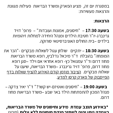
במסגרת יום זה, מציע הפארק ומשרד הבריאות פעילות מגוונת
והרצאות מעשירות:
הרצאות
:
בשעה 17:30
– "חיסונים, אמונות ועובדות" – פרופ' דויד
גרינברג-יו"ר חטיבת הילדים ומנהל היחידה למחלות זיהומיות
בילדים –בית החולים האוניברסיטאי סורוקה.
בשעה 18:30
– יתקיים שולחן עגול לשאלות מבקרים -"הכר את
המומחה" בהובלת ד"ר מיכאל גדלביץ, רופא משרד הבריאות
מחוז דרום וד"ר עמנואל כץ- רופא אחראי אם וילד –סגן רופא
מחוז דרום, פרופ' דויד גרינברג –משרד הבריאות, שיענו על
שאלות מבקרים.
הציבור מוזמן קודם האירוע להציף שאלות בדף
הפייסבוק של פארק קרסו למדע
.
בשעה 19:00
– "חיסונים ואוטיזם-יש קשר?" ד"ר יאיר צדקה –
מנהל המכון להתפתחות הילד באר שבע –משרד הבריאות מחוז
דרום.
*באירוע תוצב עמדת מידע וחיסונים של משרד הבריאות,
בעמדה ניתן יהיה לשחזר פנקס חיסונים ללא עלות
(פירוט