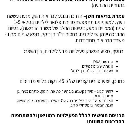
בתחתית ההודעה)
עמדת בריאות השן
– הדרכה בנוגע לבריאות השן, מנעת עששת
ויעוץ. למעוניינים תתאפשר מריחת פלואר לילדים בגילאי 1-5
שנים (המצויים במעקב טיפות החלב של משרד הבריאות). בסיום
ההדרכה יינתן שי לילדים. בחסות ד"ר דן דקל, רופא שיניים מחוזי-
משרד הבריאות מחוז דרום.
בנוסף, מציע הפארק פעילויות מדע לילדים, בין השאר:
הדגמות DNA
משחת שיניים לפילים
פעילות יצירה – "הדרך לתא"
כמו כן, יוצעו סיורים קצרים של כ 45 דקות בליווי מדריכים:
לחוש ולנוע – סיור לקטנטנים בתערוכת אתייה טק, מתחם בניה, גן
משחקי מדע.
האדם במדע – סיור לילדים בגילאי 7 ומעלה בתערוכת צופן החיים,
הגנת הצומח וגן משחקי מדע.
הכניסה חופשית לכלל הפעילויות במוזיאון ולהשתתפות
בהרצאות השונות!