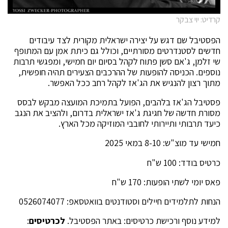
קרדיט: יוי צבקר
הפסטיבל שם דגש על יצירה ישראלית מקורית לצד עיבודים
חדשים לסטנדרטים מסורתיים, וכולל גם כיתת אמן עם המתופף
שי זלמן, ג'אם סשן פתוח לקהל בסיום יום חמישי, ומפגשי תרבות
נוספים. הכניסה להופעות של ההרכבים הצעירים תהיה חופשית,
מתוך רצון להנגיש את הג'אז לקהל רחב ככל האפשר.
פסטיבל הג'אז בלהבים, הפועל בתמיכת המועצה מבקש לבסס
מסורת חדשה של חגיגת ג'אז ישראלית בדרום, ולהציב את הנגב
כיעד תרבותי ותיירותי לחובבי המוזיקה מכל הארץ.
חמישי עד מוצ"ש: 8-10 במאי 2025
כרטיס בודד: 100 ש"ח
פאס יומי לשתי הופעות: 170 ש"ח
הנחות לתלמידים חיילים וסטודנטים בוואטסאפ: 0526074077
למידע נוסף ורכישת כרטיסים: באתר הפסטיבל.
לכרטיסים
: