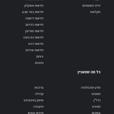
זירת המומחים
חדשות אשקלון
חקלאות
חדשות באר שבע
חדשות דימונה
חדשות הדרום
חדשות מודיעין
חדשות נס ציונה
חדשות רהט
חדשות שדרות
ירוחם
נתיבות
כל מה שמעניין
מדע וטכנולוגיה
צרכנות
משפטי
קהילה
נדל"ן
שיווק באינטרנט
ספורט
תחבורה
עסקים
תיירות ונופש