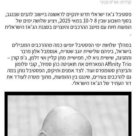
קרדיט: אורית פניני
פסטיבל ג'אז ישראלי חדש יתקיים לראשונה ביישוב להבים שבנגב,
בסוף השבוע שבין 8 ל-10 במאי 2025, ויציע שלושה ימים של
הופעות חיות עם מיטב ההרכבים והיוצרים בסצנת הג'אז הישראלית
.
במהלך שלושת ימי הפסטיבל יופיעו כמה מההרכבים המובילים
בישראל, ביניהם שלישיית יוגב שטרית, אנסמבל אלון פרבר
והחגיגה, שישיית גיא לוי, חמישיית מתן קליין ושי זלמן, ג'ס קורן –
Affinity Trio המארחים את חואניטה כהן סמית', קובי סלומון
והביצרון סטומפרס ועוד. לצד אמנים ותיקים, הפסטיבל נותן במה
גם להרכבים צעירים, שינגנו בין ההופעות, מתוך מטרה לעודד את
דור העתיד של הג'אז הישראלי.