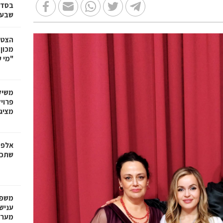
בסדר
שבע 
הצטי
מכון
"מי 
משיק
מציג
אלפי
שתכב
משפח
עניש