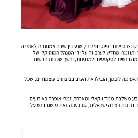
 מתושבי באר שבע והסביבה נכחו במוצ״ש (5.7) בקונצרט ייחודי פיוטי ומלודי, שנע בין שירה אמנותית לאופרה
 ותוזמרו מחדש לערב זה על ידי המנהל המוסיקלי של
צמה רגשית לטקסטים ולמנגינות, וחשף שכבות חדשות
ראפימה ליבמן, הובילו את הערב בביצועים עוצמתיים, שכל
בע משלבת ממד ווקאלי ומארחת זמרי אופרה באירועים
תרבות ויצירה ישראלית, גם בעונה זאת מושם דגש על