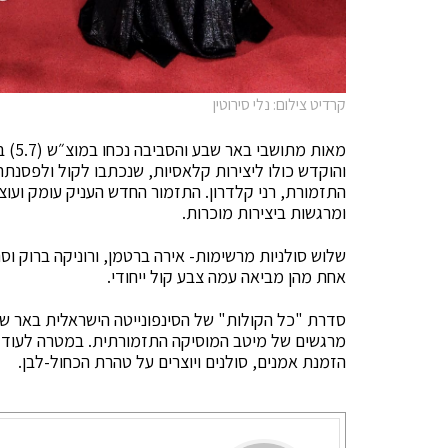
קרדיט צילום: נלי סירוטין
מאות
והוקדש כולו ליצירות קלאסיות, שנכתבו לקול ולפסנתר
התזמורת, רני קלדרון. התזמור החדש העניק עומק ועו
ומרגשות ביצירות מוכרות.
שלוש סולניות מרשימות- אירה ברטמן, ורוניקה ברוק וס
אחת מהן מביאה עמה צבע קול ייחודי.
סדרת "כל הקולות" של הסינפונייטה הישראלית באר ש
מרגשים של מיטב המוסיקה התזמורתית. במטרה לעודד 
הזמנת אמנים, סולנים ויוצרים על טהרת הכחול-לבן.