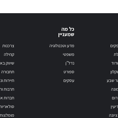
כל מה
שמעניין
קים
מדע וטכנולוגיה
צרכנות
לת
משפטי
קהילה
דוד
נדל"ן
שיווק בא
לון
ספורט
תחבורה
ר שבע
עסקים
תיירות ונ
ונה
תרבות וחי
רום
חברות אנ
יעין
סולאריות
ציונה
מומלצות