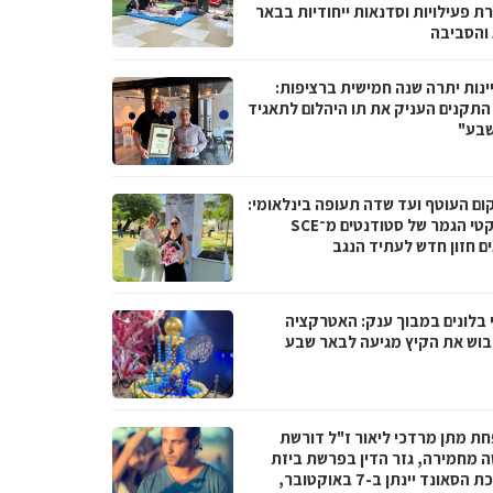
ת פעילויות וסדנאות ייחודיות בבאר
והסביבה
ינות יתרה שנה חמישית ברציפות:
 התקנים העניק את תו היהלום לתאגיד
שבע"
ום העוטף ועד שדה תעופה בינלאומי:
פרויקטי הגמר של סטודנטים מ־SCE
ים חזון חדש לעתיד הנגב
 בלונים במבוך ענק: האטרקציה
וש את הקיץ מגיעה לבאר שבע
ת מתן מרדכי ליאור ז"ל דורשת
ה מחמירה, גזר הדין בפרשת ביזת
מערכת הסאונד יינתן ב-7 באוקטובר,