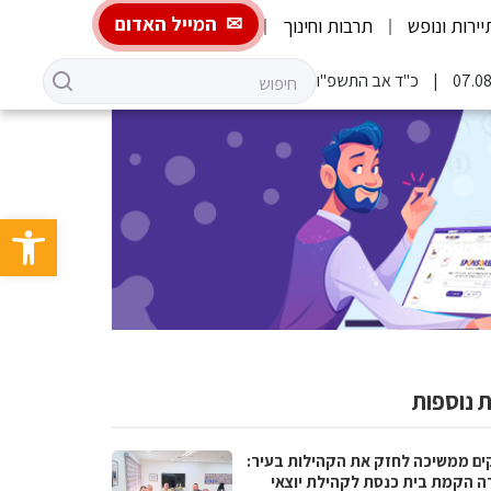
המייל האדום
יירות ונופש
תרבות וחינוך
כ"ד אב התשפ"ו
פתח סרגל 
 נוספות
ים ממשיכה לחזק את הקהילות בעיר:
ה הקמת בית כנסת לקהילת יוצאי