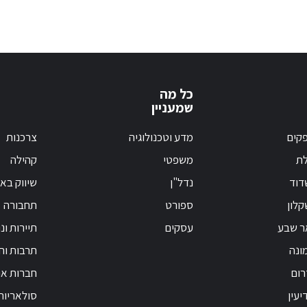
כל מה
שמעניין
קים
מדע וטכנולוגיה
צרכנות
לת
משפטי
קהילה
דוד
נדל"ן
שיווק בא
לון
ספורט
תחבורה
ר שבע
עסקים
תיירות ונ
ונה
תרבות וחי
רום
חברות אנ
יעין
סולאריות