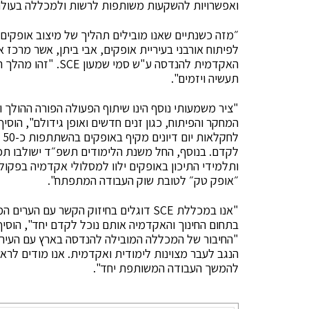
ואפשרויות להשקעות משותפות לרשות ולמכללה בעולם
״מזה כשנתיים שאנו מובילים תהליך של מיצוב אופקים
לפיתוח אורבני בעיריית אופקים, אבי ביתן, אשר מר
האקדמית להנדסה ע"ש
תעשיה ויזמים".
"ציר משמעותי נוסף הינו שיתוף הפעולה הפורה ההול
המחקר והפיתוח, כגון זנים חדשים ואופן גידולם", הו
לח
לקדם. בנוסף, החל משנת הלימודים תשפ״ד ישולבו תכ
ותלמידי התיכון באופקים ילוו למסלולי אקדמיה בפקו
״אופק טק״ לטובת שוק העבודה המתפתח".
"אנו במכללת SCE דוגלים בחיזוק הקשר עם
"החיבור של המכללה המובילה להנדסה בארץ עם העיר 
הנגב לעבר מצוינות לימודית ואקדמית. אנו מודים לראש
להמשך העבודה המשותפת יחד".