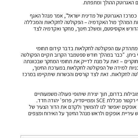
 האגרוטק ההולך ומתפתח.
 כמרכז האגרוטק של מדינית ישראל", אמר מנהל האגף
כז את המהלך מול האקדמיה – הפקולטה לחקלאות והמכללה
 סמי שמעון SCE. "זהו מהלך הדורש אקוסיסטם, ומשלב חינוך, מחקר ואקדמיה לצד
ך ומתהדק עם הפקולטה לחקלאות בדבר קידום תחומי
סיף ביתן. "כבר במהלך חודש ספטמבר הקרוב תקיים הפקולטה
קלאות יום דיונים מקיף באופקים בהשתתפות כ-50 חוקרים – זאת על מנת לדייק את תחומי המחקר שבכוונתה
ניות למידה של הפקולטה לחקלאות במערכת החינוך,
לטה לחקלאות. זאת לצד קורסים והכשרות שיתקיימו במרכז
 הערים המובילות בדרום, תוך יצירת שיתופי פעולה משמעותיים
בתחום החינוך והאקדמיה אותם נוכל לקדם יחד", הוסיף רקטור מכללת SCE וממייסדיה, פרופ' יהודה חדד.
אופקים יאפשר לנו להמשיך ולקדם את הדור הצעיר של
 עיריית אופקים ולראש מנהל החינוך על האירוח ומצפים