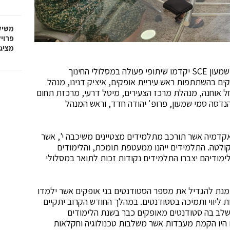
משיק
מציג
עיריית אופקים והמכללה האקדמית להנדסה ע"ש סמי שמעון SCE יקדמו שיתופי פעולה במסלולי החינוך
ים בהשתתפות ראש עיריית אופקים, איציק דנינו, מנהל
רחל אוחנה, מנהלת מרכז הצעירים, מיטל דרעי, מרכזת תחום
דסה סמי שמעון, פרופ' יהודה חדד, וראש המנהל
דמיה אשר תורכב מתלמידים מצטיינים משיכבה י', אשר
קולטה. התלמידים ייהנו ממעטפת תומכת, והלימודים
ימודיהם יצברו התלמידים נקודות זכות לתואר במסלולי
 מנת להגדיל את מספר הסטודנטים בני אופקים אשר ילמדו
ליווי ותמיכה בסטודנטים. במהלך החודש הקרוב יתקיים
שלב בה סטודנטים מאופקים כבר בשנת הלימודים
היו הקמת מעבדות אשר משלבות טכנולוגיה וחקלאות