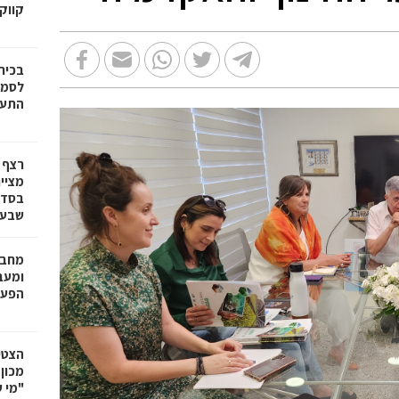
קווק
בכיר
לסמי
התעש
רצף 
מציי
בסדר
שבע 
מחבר
הפעו
הצטי
מכון
"מי 