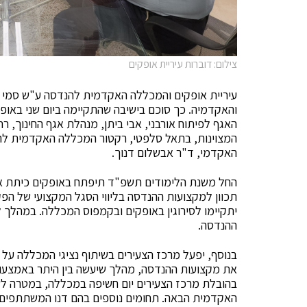
צילום: דוברות עיריית אופקים
והאקדמיה. כך סוכם בישיבה שהתקיימה ביום שני באופק
האגף לפיתוח אורבני, אבי ביתן, מנהלת אגף החינוך, 
המצוינות, בתאל סלפטי, רקטור המכללה האקדמית להנ
האקדמי, ד"ר אבשלום דנוך.
החל משנת הלימודים תשפ"ד תיפתח באופקים כיתת אק
תכוון למקצועות ההנדסה בליווי הסגל המקצועי של הפ
יתקיימו לסירוגין באופקים ובקמפוס המכללה. במהלך ל
ההנדסה.
בנוסף, יפעל מרכז הצעירים בשיתוף נציגי המכללה על
את מקצועות ההנדסה, מהלך שיעשה בין היתר באמצעות 
בהובלת מרכז הצעירים יום חשיפה במכללה, במטרה ל
האקדמית הבאה. תחומים נוספים בהם דנו המשתתפים 